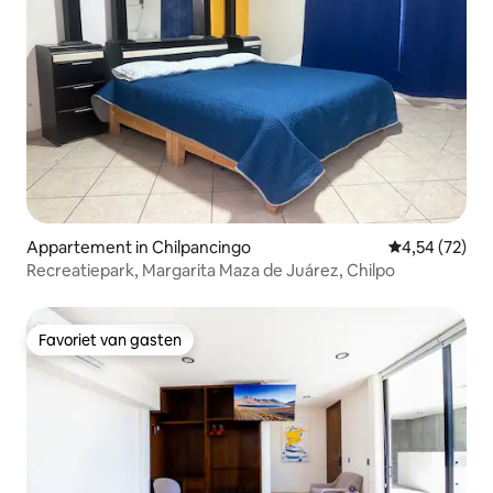
Appartement in Chilpancingo
Gemiddelde be
4,54 (72)
Recreatiepark, Margarita Maza de Juárez, Chilpo
Favoriet van gasten
Favoriet van gasten