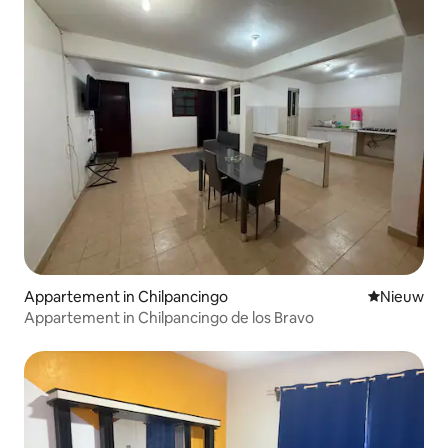
Appartement in Chilpancingo
Nieuwe ac
Nieuw
Appartement in Chilpancingo de los Bravo