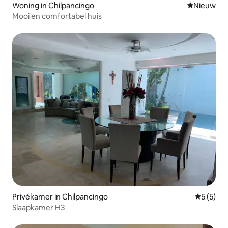
Woning in Chilpancingo
Nieuwe ac
Nieuw
Mooi en comfortabel huis
Privékamer in Chilpancingo
Gemiddeld
5 (5)
Slaapkamer H3