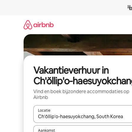
Ga
direct
naar
inhoud
Vakantieverhuur in
Ch'ŏllip'o-haesuyokcha
Vind en boek bijzondere accommodaties op
Airbnb
Locatie
Wanneer er suggesties beschikbaar zijn, maak je 
Aankomst