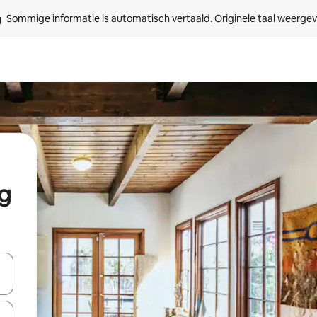
Sommige informatie is automatisch vertaald. 
Originele taal weerge
ng
een keuze met je de pijltjestoetsen omhoog en omlaag, óf door te tik