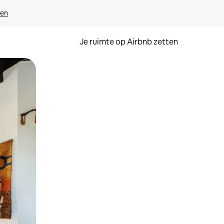
ven
Je ruimte op Airbnb zetten
ken of swipen.