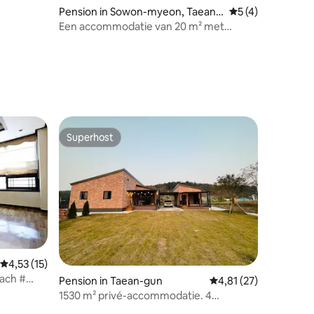
Pension in Sowon-myeon, Taean-
Gemiddelde beoord
5 (4)
gun
Een accommodatie van 20 m² met
uitzicht op de sterrenhemel en een
verscheidenheid aan activiteiten in de
zee voor het pension
recensies
Superhost
Superhost
ecensies
Gemiddelde beoordeling van 4,53 uit 5, 15 recensies
4,53 (15)
ach #
Pension in Taean-gun
Gemiddelde beoordelin
4,81 (27)
 zee
1530 m² privé-accommodatie. 4
slaapkamers, 3 badkamers, zolder, J-