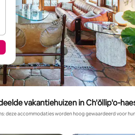
eelde vakantiehuizen in Ch'ŏllip'o-h
ens: deze accommodaties worden hoog gewaardeerd voor hun l