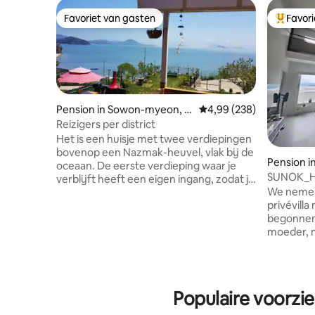
Favoriet van gasten
Favor
Favoriet van gasten
Topfavor
Pension in Sowon-myeon, T
Gemiddelde beoordeling 
4,99 (238)
aean-gun
Reizigers per district
Het is een huisje met twee verdiepingen
bovenop een Nazmak-heuvel, vlak bij de
Pension i
oceaan. De eerste verdieping waar je
SUNOK_Hu
verblijft heeft een eigen ingang, zodat je
zonsopgan
We nemen 
de hele eerste verdieping (26 pyeong)
Vrijstaa
privévilla
kunt gebruiken als onafhankelijke
begonnen
ruimte, en de tweede verdieping wordt
moeder, m
bezet door het verhuurderskoppel. Het
SUNOK is
ligt op het westen, maar het is een
en gebouw
richting op het oosten, dus je kunt de
'SUNOK' i
zonsopgang direct vanuit het huis's
moeder 'S
ochtends zien, en er is een nabijgelegen
Populaire voorzi
zonsopgan
botanische tuin en de mariene grotten
dat je in
van Padori Beach zijn dichtbij, dus je