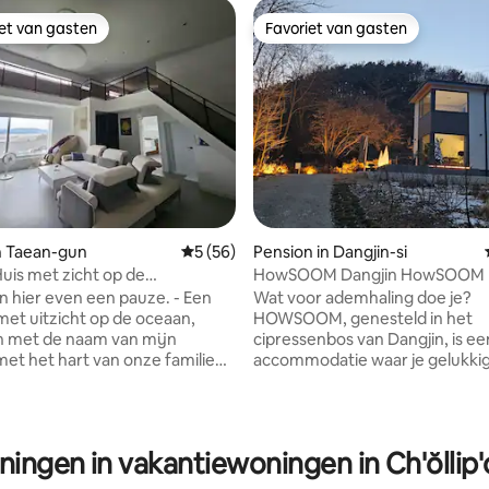
iet van gasten
Favoriet van gasten
iet van gasten
Favoriet van gasten
van 4,99 uit 5, 238 recensies
n Taean-gun
Gemiddelde beoordeling van 5 uit 5, 56 r
5 (56)
Pension in Dangjin-si
is met zicht op de
HowSOOM Dangjin HowSOOM
g over de Westelijke Zee.
hier even een pauze. - Een
Wat voor ademhaling doe je?
nde pensioenwoning
 met uitzicht op de oceaan,
HOWSOOM, genesteld in het
 met de naam van mijn
cipressenbos van Dangjin, is ee
et het hart van onze familie
accommodatie waar je gelukkig
 een unieke ruimte ontworpen
ademen in de natuur. Het bied
d door onze familie. De naam
ideale omgeving om speciale
s afgeleid van de naam van mijn
herinneringen te maken met je 
oon-ok', 'Sun' voor
vrienden. Hausum is een stijlvol
eningen in vakantiewoningen in Ch'ŏlli
g, en * 'Ok (huis)' *. We hopen
ontworpen accommodatie in h
 een warme ruimte voor je gezin
met de natuur, een plek waar je