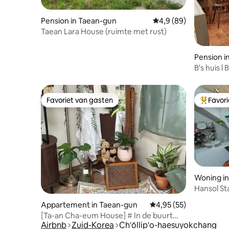
Pension in Taean-gun
Gemiddelde beoordelin
4,9 (89)
Taean Lara House (ruimte met rust)
Pension i
B's huis l
Favoriet van gasten
Favor
Favoriet van gasten
Topfavor
Woning i
Hansol St
Appartement in Taean-gun
Gemiddelde beoordeling
4,95 (55)
[Ta-an Cha-eum House] # In de buurt
Airbnb
Zuid-Korea
Ch'ŏllip'o-haesuyokchang
van Ta-an Bus Terminal # Emotionele