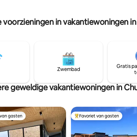
een barbecuegrill, terrasmeubil
om films te kijken met een dvd
een prepaid Direct TV-systeem
e voorzieningen in vakantiewoningen in
wifi.
Gratis p
Zwembad
t
re geweldige vakantiewoningen in Chu
 van gasten
Favoriet van gasten
 van gasten
Topfavoriet van gasten