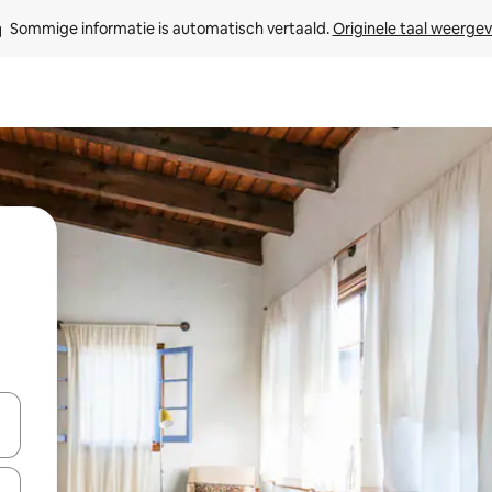
Sommige informatie is automatisch vertaald. 
Originele taal weerge
een keuze met je de pijltjestoetsen omhoog en omlaag, óf door te tik