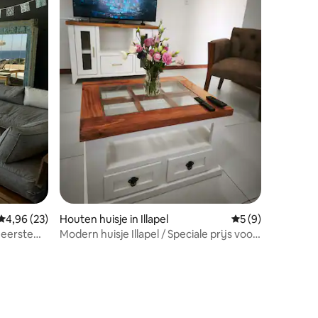
ecensies
Gemiddelde beoordeling van 4,96 uit 5, 23 recensies
4,96 (23)
Houten huisje in Illapel
Gemiddelde beoord
5 (9)
 eerste
Modern huisje Illapel / Speciale prijs voor
bedrijven