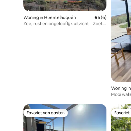
Woning in Huentelauquén
Gemiddelde beoord
5 (6)
Zee, rust en ongelooflijk uitzicht – Zoet
water
Woning i
Mooi wat
Favoriet van gasten
Favoriet
Favoriet van gasten
Favoriet