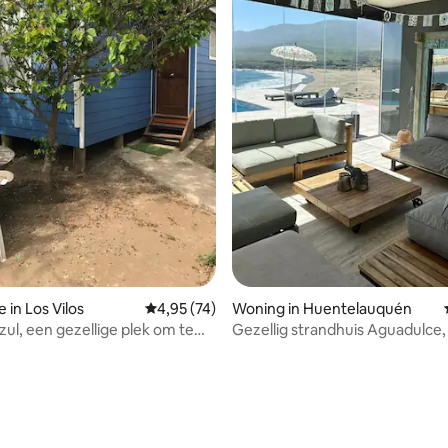
eling van 5 uit 5, 8 recensies
 in Los Vilos
Gemiddelde beoordeling van 4,95 uit 5, 74 r
4,95 (74)
Woning in Huentelauquén
ul, een gezellige plek om te
Gezellig strandhuis Aguadulce,
en
rij.