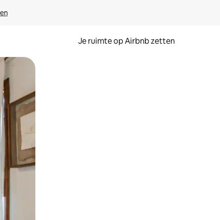
ven
Je ruimte op Airbnb zetten
ken of swipen.