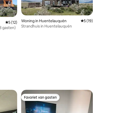
Woning in Huentelauquén
Gemiddelde beoorde
5 (19)
Gemiddelde beoordeling van 5 uit 5, 12 recensies
5 (12)
Strandhuis in Huentelauquén
8 gasten)
ecensies
Favoriet van gasten
Favoriet van gasten