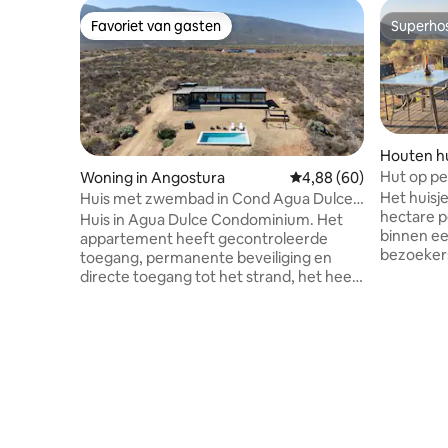
Favoriet van gasten
Superho
Favoriet van gasten
Superho
Houten hui
Hut op pe
Woning in Angostura
Gemiddelde beoordeling
4,88 (60)
Het huisje
Huis met zwembad in Cond Agua Dulce
hectare p
Huentelauquén
Huis in Agua Dulce Condominium. Het
binnen ee
appartement heeft gecontroleerde
bezoekers
toegang, permanente beveiliging en
gelegen a
directe toegang tot het strand, het heeft
uur en 30
5 tennisbanen, 3 voetbalvelden, 2 paddle
wordt gek
tennisbanen, kinderspellen en
tussen de
wandelpaden Het huis heeft een
en de spa 
prachtig uitzicht op de hele baai en een
Het is vo
zwembad van 8 x 4 meter, zeer ruim en
en gelege
een mooie omheinde quincho om van te
omgeving 
genieten met het hele gezin. Het huis
de flora 
heeft een pelletkachel in de woonkamer
klimaat.
en elektrische wandkachels in elk van de