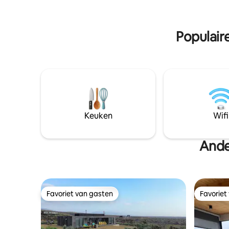
3 slaapkamers.
Populair
Keuken
Wifi
Ande
Favoriet van gasten
Favoriet
Favoriet van gasten
Favoriet