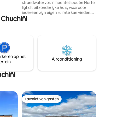
strandwatervos in huentelauquén Norte
air, een tv
ligt dit uitzonderlijke huis, waardoor
-speler,
iedereen zijn eigen ruimte kan vinden.
 en nu
 Chuchiñi
Van een asado en feest met een
vreugdevuur in het maanlicht tot
eindeloze dagen strand op een van de
iconische plekken voor het beoefenen
van bodyboarden in Chili. Ook bekend
om zijn rijke empanadas en
ongelooflijke natuurlijke omgeving in de
wetlands. Degenen die van lange
arkeren op het
strandwandelingen houden, rust en
Airconditioning
errein
familie, worden verblind.
chiñi
Favoriet van gasten
Favoriet van gasten