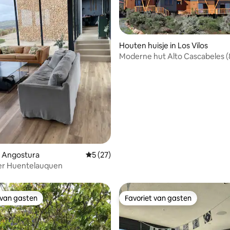
eling van 5 uit 5, 6 recensies
Houten huisje in Los Vilos
Moderne hut Alto Cascabeles (
n Angostura
Gemiddelde beoordeling van 5 uit 5, 27 r
5 (27)
er Huentelauquen
 van gasten
Favoriet van gasten
 van gasten
Favoriet van gasten