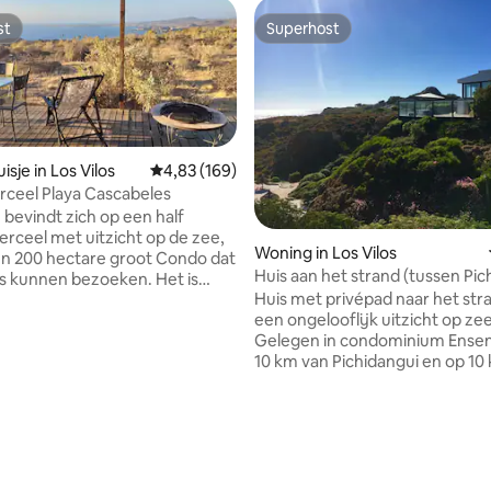
st
Superhost
st
Superhost
sje in Los Vilos
Gemiddelde beoordeling van 4,83 uit 5, 169 r
4,83 (169)
rceel Playa Cascabeles
 van 4,88 uit 5, 60 recensies
 bevindt zich op een half
erceel met uitzicht op de zee,
Woning in Los Vilos
n 200 hectare groot Condo dat
Huis aan het strand (tussen Pic
 kunnen bezoeken. Het is
en Los Vilos)
Huis met privépad naar het str
an het begin van de IV regio 2
een ongelooflijk uitzicht op zee
 minuten van Santiago. Het
Gelegen in condominium Ensen
enmerkt door de ligging
10 km van Pichidangui en op 10
 stad Los Vilos in het noorden
Los Vilos, waar visbaaien zijn o
van Pichidangui in het zuiden.
genieten van zeevruchten en
lledig uitgerust voor 4 personen
ambachtelijke beurzen met lok
n in een bevoorrechte
producten. Quilimari, Guangual
die u toelaat om te leven met
Tilama zijn enkele bezienswaa
en fauna van de kust steppe
die je in de buurt kunt bezoeken