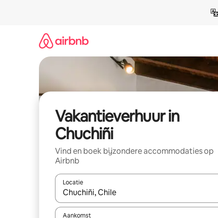
Ga
direct
naar
inhoud
Vakantieverhuur in
Chuchiñi
Vind en boek bijzondere accommodaties op
Airbnb
Locatie
Wanneer er suggesties beschikbaar zijn, maak je 
Aankomst