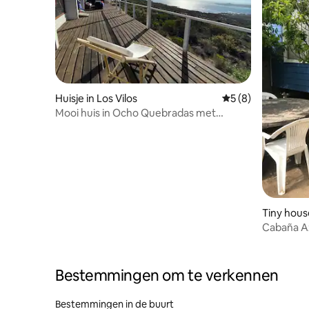
Huisje in Los Vilos
Gemiddelde beoord
5 (8)
Mooi huis in Ocho Quebradas met
uitzicht op zee
Tiny house
Cabaña Az
ontspann
Bestemmingen om te verkennen
Bestemmingen in de buurt