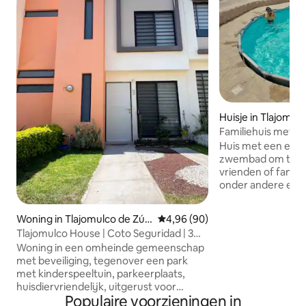
Huisje in Tlajomul
a
Familiehuis met 
kinderspellen
Huis met een eig
zwembad om te o
vrienden of famili
onder andere een
schommels, een gl
met een speelhuis
Woning in Tlajomulco de Zúñ
Gemiddelde beoordeling van 4,9
4,96 (90)
een trampoline en
iga
Tlajomulco House | Coto Seguridad | 3
moderne grill en 
slaapkamers
Woning in een omheinde gemeenschap
zijn ook inbegrep
met beveiliging, tegenover een park
inbegrepen). Het 
met kinderspeeltuin, parkeerplaats,
buitentafels en st
huisdiervriendelijk, uitgerust voor
een loungestoel, 
Populaire voorzieningen in
plezier (Netflix, bordspellen, barbecue).
heeft een woonka