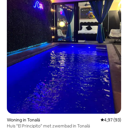
Woning in Tonalá
Gemiddelde be
4,97 (93)
Huis "El Principito" met zwembad in Tonalá