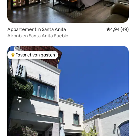
Appartement in Santa Anita
Gemiddelde be
4,94 (49)
Airbnb en Santa Anita Pueblo
Favoriet van gasten
Topfavoriet van gasten