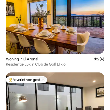
Woning in El Arenal
Gemiddeld
5 (4)
Residentie Lux in Club de Golf El Rio
Favoriet van gasten
Topfavoriet van gasten