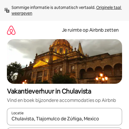
Ga
Sommige informatie is automatisch vertaald. 
Originele taal 
direct
weergeven
naar
inhoud
Je ruimte op Airbnb zetten
Vakantieverhuur in Chulavista
Vind en boek bijzondere accommodaties op Airbnb
Locatie
Wanneer er suggesties beschikbaar zijn, maak je een keuze met