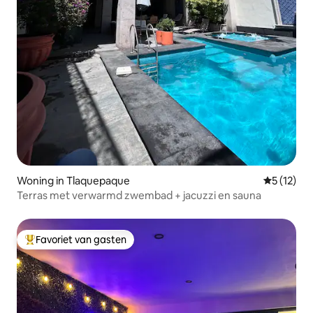
Woning in Tlaquepaque
Gemiddelde
5 (12)
Terras met verwarmd zwembad + jacuzzi en sauna
Favoriet van gasten
Topfavoriet van gasten