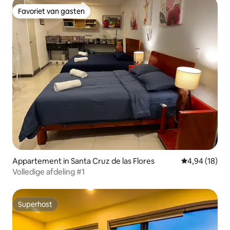
Favoriet van gasten
Favoriet van gasten
Appartement in Santa Cruz de las Flores
Gemiddelde be
4,94 (18)
Volledige afdeling #1
Superhost
Superhost