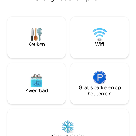
airconditioning, wif
Dicht bij geweldige restaurants aan zee.
eetbenodigdheden.
🍜 Dichtbij een heerlijk
en ideaal voor kl
noedelrestaurant aan de gracht. Er 🚲
Luchthaven en loka
zijn gratis fietsen beschikbaar. 🏕 Er is
beschikbaar. Een g
wat kampeeruitrusting beschikbaar. Het
verblijf dat net al
is🐶🐱 mogelijk om huisdieren mee te
elk moment conta
nemen. 🚗 Parkeren kan op het terrein
Keuken
Wifi
van de woning. ️ Er is wifi, warm water,
koelkast, waterkoker, airconditioning,
wasmachine en tv. - Kajaks beschikbaar.
Als je wilt spelen, kan dit van tevoren
worden geregeld. Extra kosten-
Boottarief 1 dag 200 THB/3 dagen 450
THB/7 dagen 1000 THB
Gratis parkeren op
Zwembad
het terrein