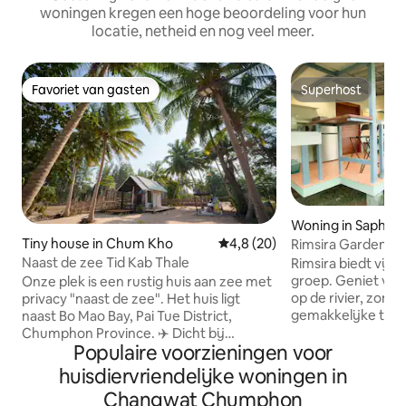
woningen kregen een hoge beoordeling voor hun
locatie, netheid en nog veel meer.
Favoriet van gasten
Superhost
Favoriet van gasten
Superhost
Woning in Saphli
Tiny house in Chum Kho
Gemiddelde beoordeling van 4,
4,8 (20)
Rimsira Garden G
Naast de zee Tid Kab Thale
Rimsira biedt vijf 
groep. Geniet van 
Onze plek is een rustig huis aan zee met
op de rivier, zon
privacy "naast de zee". Het huis ligt
gemakkelijke toeg
naast Bo Mao Bay, Pai Tue District,
(3 minuten lopen
Chumphon Province. ✈️ Dicht bij
Populaire voorzieningen voor
Beach (3 minuten 
Chumphon Airport 🚆 In de buurt van
gelegen in de buur
het treinstation van Patu 🏫 10 minuten
huisdiervriendelijke woningen in
7-Eleven, CJ Plus e
naar Lat Krabang Chumphon 🏝️ 30
Changwat Chumphon
uitgerust met Andr
minuten naar Thung Wua Sail Beach 🍤