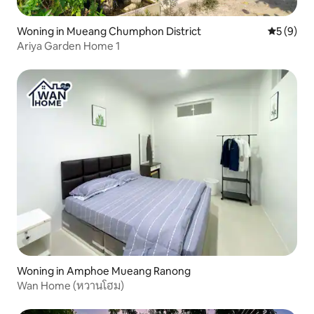
Woning in Mueang Chumphon District
Gemiddeld
5 (9)
Ariya Garden Home 1
Woning in Amphoe Mueang Ranong
Wan Home (หวานโฮม)