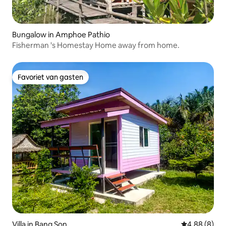
Bungalow in Amphoe Pathio
Fisherman 's Homestay Home away from home.
Favoriet van gasten
Favoriet van gasten
Villa in Bang Son
Gemiddelde b
4,88 (8)