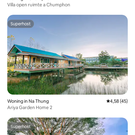
Villa open ruimte a Chumphon
Superhost
Superhost
Woning in Na Thung
Gemiddelde be
4,58 (45)
Ariya Garden Home 2
Superhost
Superhost