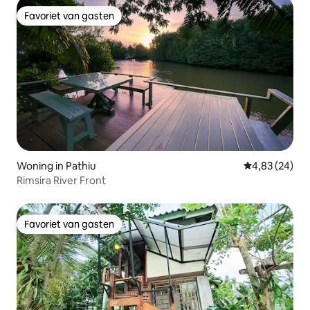
Favoriet van gasten
Favoriet van gasten
Woning in Pathiu
Gemiddelde be
4,83 (24)
Rimsira River Front
Favoriet van gasten
Favoriet van gasten