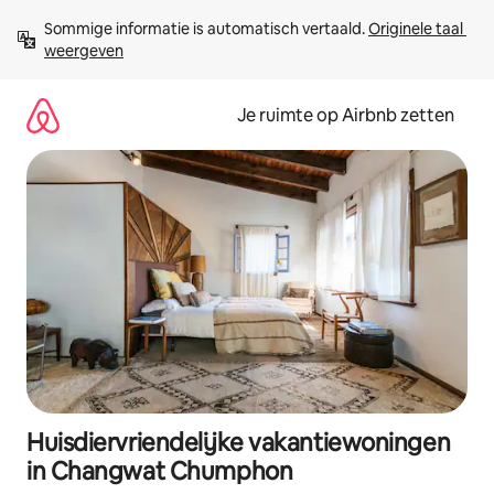
Ga
Sommige informatie is automatisch vertaald. 
Originele taal 
direct
weergeven
naar
inhoud
Je ruimte op Airbnb zetten
Huisdiervriendelijke vakantiewoningen
in Changwat Chumphon