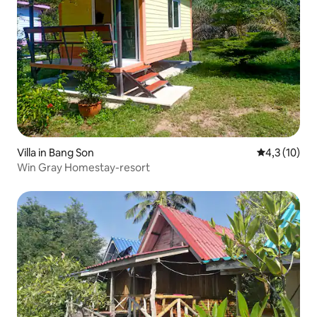
Villa in Bang Son
Gemiddelde b
4,3 (10)
Win Gray Homestay-resort