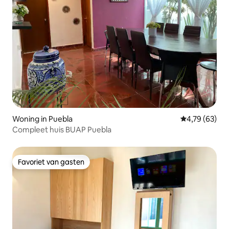
Woning in Puebla
Gemiddelde be
4,79 (63)
Compleet huis BUAP Puebla
Favoriet van gasten
Favoriet van gasten