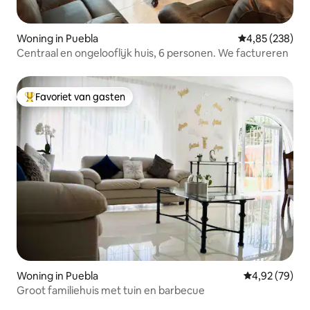
Woning in Puebla
Gemiddelde beo
4,85 (238)
Centraal en ongelooflijk huis, 6 personen. We factureren
Favoriet van gasten
Topfavoriet van gasten
Woning in Puebla
Gemiddelde be
4,92 (79)
Groot familiehuis met tuin en barbecue