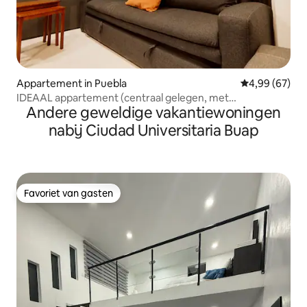
Appartement in Puebla
Gemiddelde be
4,99 (67)
IDEAAL appartement (centraal gelegen, met
Andere geweldige vakantiewoningen
parkeerplaats)
nabij Ciudad Universitaria Buap
Favoriet van gasten
Favoriet van gasten