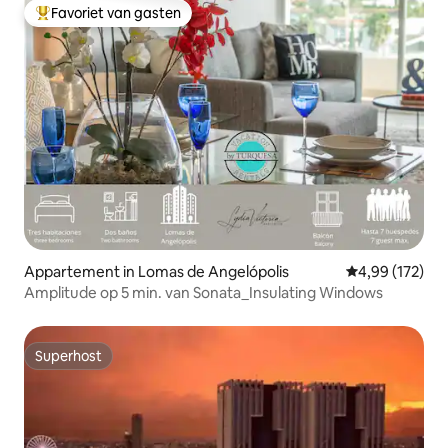
Favoriet van gasten
Topfavoriet van gasten
Appartement in Lomas de Angelópolis
Gemiddelde beo
4,99 (172)
Amplitude op 5 min. van Sonata_Insulating Windows
Superhost
Superhost