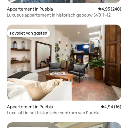
Appartement in Puebla
Gemiddelde beo
4,95 (240)
Luxueus appartement in historisch gebouw SV311 -12
Favoriet van gasten
Favoriet van gasten
Appartement in Puebla
Gemiddelde be
4,94 (16)
Luxe loft in het historische centrum van Puebla