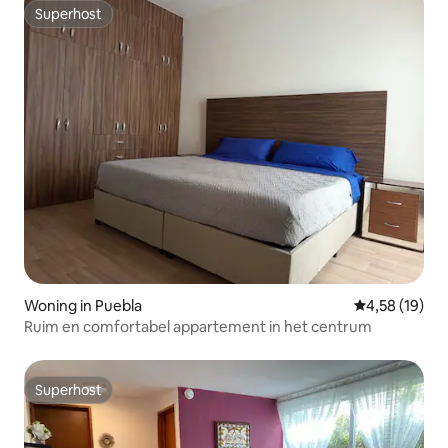
Superhost
Superhost
Woning in Puebla
Gemiddelde be
4,58 (19)
Ruim en comfortabel appartement in het centrum
Superhost
Superhost