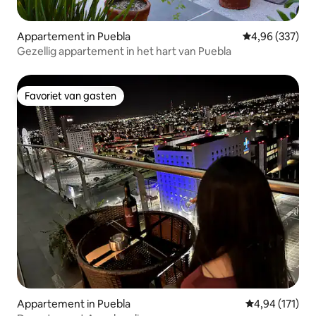
Appartement in Puebla
Gemiddelde beo
4,96 (337)
Gezellig appartement in het hart van Puebla
Favoriet van gasten
Favoriet van gasten
Appartement in Puebla
Gemiddelde beo
4,94 (171)