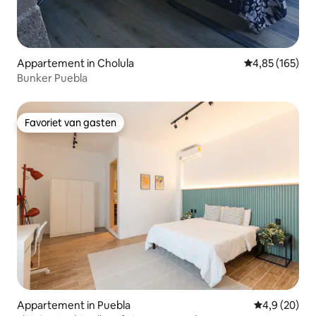
Appartement in Cholula
Gemiddelde beo
4,85 (165)
Bunker Puebla
Favoriet van gasten
Favoriet van gasten
Appartement in Puebla
Gemiddelde b
4,9 (20)