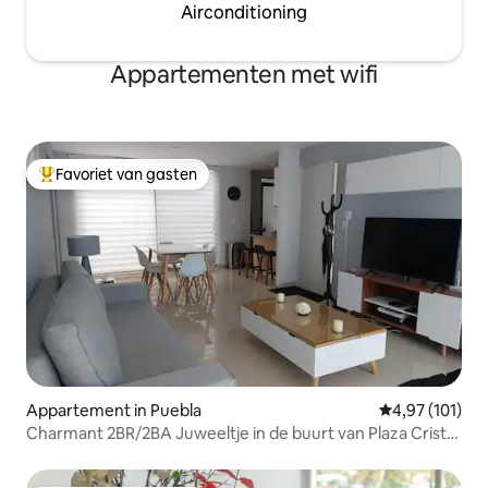
Airconditioning
Appartementen met wifi
Favoriet van gasten
Topfavoriet van gasten
Appartement in Puebla
Gemiddelde beo
4,97 (101)
Charmant 2BR/2BA Juweeltje in de buurt van Plaza Cristal
Geen Trappen!