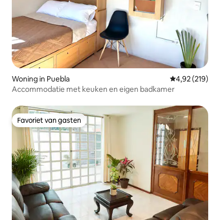
Woning in Puebla
Gemiddelde beo
4,92 (219)
Accommodatie met keuken en eigen badkamer
Favoriet van gasten
Favoriet van gasten