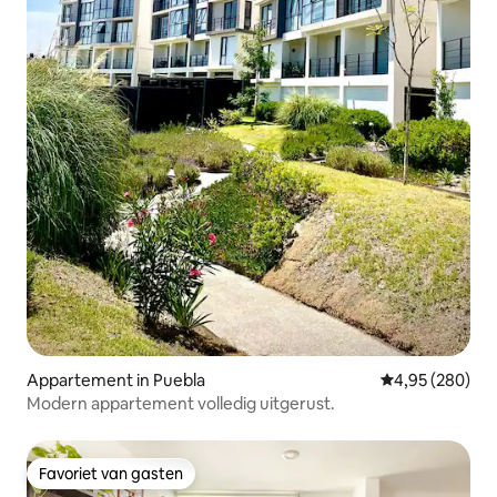
Appartement in Puebla
Gemiddelde beo
4,95 (280)
Modern appartement volledig uitgerust.
Favoriet van gasten
Favoriet van gasten