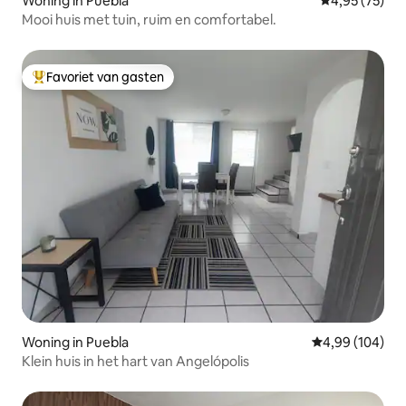
Woning in Puebla
Gemiddelde be
4,95 (75)
Mooi huis met tuin, ruim en comfortabel.
Favoriet van gasten
Topfavoriet van gasten
Woning in Puebla
Gemiddelde beo
4,99 (104)
Klein huis in het hart van Angelópolis