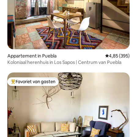
Appartement in Puebla
Gemiddelde beo
4,85 (395)
Koloniaal herenhuis in Los Sapos | Centrum van Puebla
Favoriet van gasten
Topfavoriet van gasten