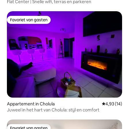
Flat Center | Snelle wifi, terras en parkeren
Favoriet van gasten
Favoriet van gasten
Appartement in Cholula
Gemiddelde be
4,93 (14)
Juweel in het hart van Cholula: stijl en comfort
Favoriet van gasten