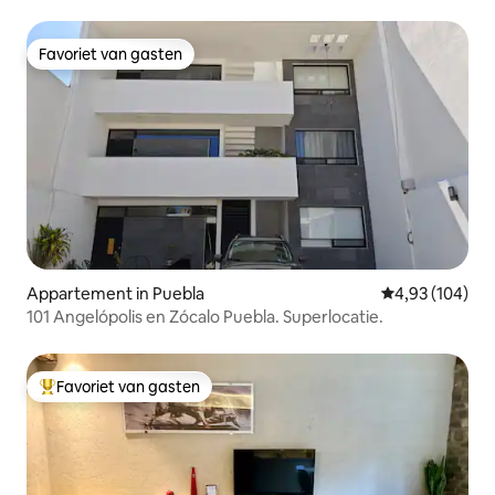
Favoriet van gasten
Favoriet van gasten
Appartement in Puebla
Gemiddelde beo
4,93 (104)
101 Angelópolis en Zócalo Puebla. Superlocatie.
Favoriet van gasten
Topfavoriet van gasten