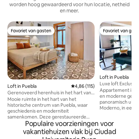
worden hoog gewaardeerd voor hun locatie, netheid
en meer.
Favoriet van gasten
Favoriet van gas
Favoriet van gasten
Favoriet van gas
Loft in Puebla
Luxe loft Exclusieve 9e verdieping
Loft in Puebla
Gemiddelde beoordeling van 4,86
4,86 (115)
Uitzicht op Angeló
Appartement in h
Gerenoveerd herenhuis in het hart van
en moderne gebie
Puebla
Mooie ruimte in het hart van het
panoramisch uitzi
historische centrum van Puebla, waar
Moderno, in een g
geschiedenis en moderniteit
op een paar stapp
samenkomen. Deze gerestaureerde
winkelcentrum, B
Populaire voorzieningen voor
constructie behoudt originele
onder anderen. Gen
elementen en biedt een ruime, unieke,
vakantiehuizen vlak bij Ciudad
met alle dynamis
rustige en comfortabele omgeving.
om een aangename