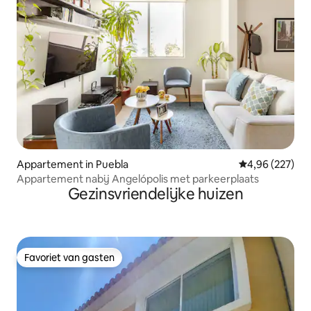
Appartement in Puebla
Gemiddelde beo
4,96 (227)
Appartement nabij Angelópolis met parkeerplaats
Gezinsvriendelijke huizen
Favoriet van gasten
Favoriet van gasten