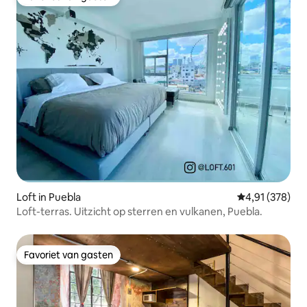
Favoriet van gasten
Loft in Puebla
Gemiddelde beo
4,91 (378)
Loft-terras. Uitzicht op sterren en vulkanen, Puebla.
Favoriet van gasten
Favoriet van gasten