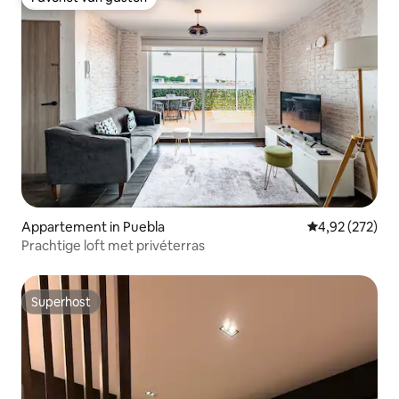
Favoriet van gasten
Appartement in Puebla
Gemiddelde beo
4,92 (272)
Prachtige loft met privéterras
Superhost
Superhost