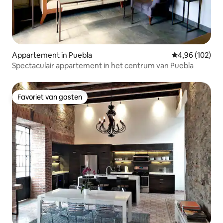
Appartement in Puebla
Gemiddelde beo
4,96 (102)
Spectaculair appartement in het centrum van Puebla
Favoriet van gasten
Favoriet van gasten