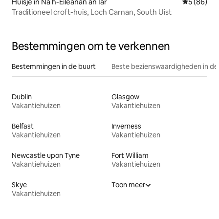
Huisje in Na h-Eileanan an Iar
Gemiddelde
5 (86)
Traditioneel croft-huis, Loch Carnan, South Uist
Bestemmingen om te verkennen
Bestemmingen in de buurt
Beste bezienswaardigheden in de
Dublin
Glasgow
Vakantiehuizen
Vakantiehuizen
Belfast
Inverness
Vakantiehuizen
Vakantiehuizen
Newcastle upon Tyne
Fort William
Vakantiehuizen
Vakantiehuizen
Skye
Toon meer
Vakantiehuizen