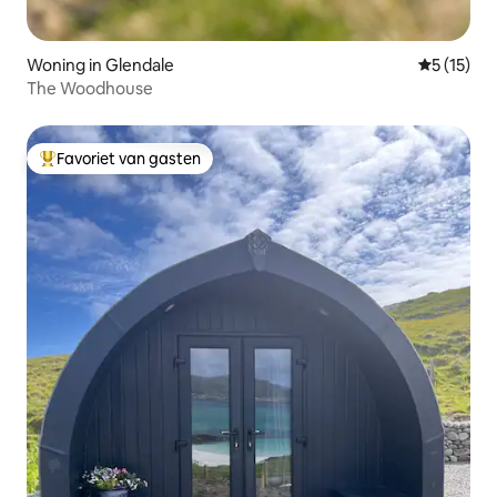
Woning in Glendale
Gemiddelde
5 (15)
The Woodhouse
Favoriet van gasten
Topfavoriet van gasten