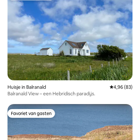
Huisje in Balranald
Gemiddelde be
4,96 (83)
Balranald View – een Hebridisch paradijs.
Favoriet van gasten
Favoriet van gasten