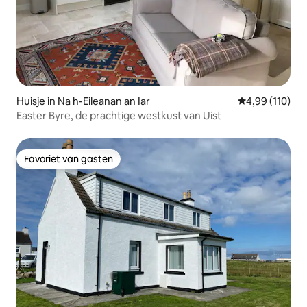
Huisje in Na h-Eileanan an Iar
Gemiddelde beo
4,99 (110)
Easter Byre, de prachtige westkust van Uist
Favoriet van gasten
Favoriet van gasten