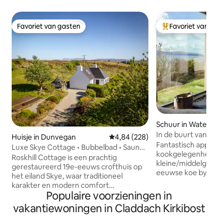
Favoriet van gasten
Favoriet van g
Favoriet van gasten
Topfavoriet van 
Schuur in Waterni
In de buurt van By
Huisje in Dunvegan
Gemiddelde beoordeling van 4,84
4,84 (228)
Catering )
Fantastisch appa
Luxe Skye Cottage • Bubbelbad • Sauna •
kookgelegenheid v
BBQ Lodge
Roskhill Cottage is een prachtig
kleine/middelgrot
gerestaureerd 19e-eeuws crofthuis op
eeuwse koe byre i
het eiland Skye, waar traditioneel
gerestaureerd do
karakter en modern comfort
behoud van de oor
Populaire voorzieningen in
samenkomen. Het ligt op 3 privéhectare
muren. Een ideale
en biedt uitzicht op de zee en de Cuillins,
vakantiewoningen in Claddach Kirkibost
tussenuit te gaan,
een gezellige houtkachel, een