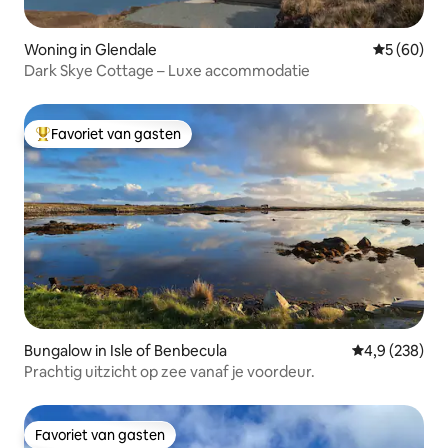
Woning in Glendale
Gemiddelde
5 (60)
Dark Skye Cottage – Luxe accommodatie
Favoriet van gasten
Topfavoriet van gasten
Bungalow in Isle of Benbecula
Gemiddelde be
4,9 (238)
Prachtig uitzicht op zee vanaf je voordeur.
Favoriet van gasten
Favoriet van gasten