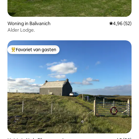
Woning in Balivanich
Gemiddelde be
4,96 (52)
Alder Lodge.
Favoriet van gasten
Topfavoriet van gasten