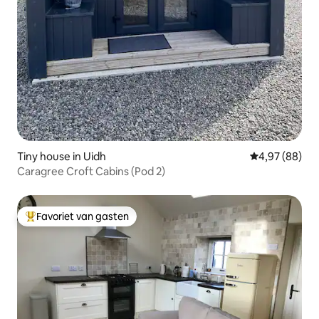
Tiny house in Uidh
Gemiddelde be
4,97 (88)
Caragree Croft Cabins (Pod 2)
Favoriet van gasten
Topfavoriet van gasten