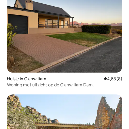
Huisje in Clanwilliam
Gemiddelde b
4,63 (8)
Woning met uitzicht op de Clanwilliam Dam.