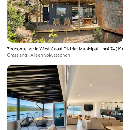
Zeecontainer in West Coast District Municipalit
Gemiddelde be
4,74 (19)
y
Grasslang - Alleen volwassenen