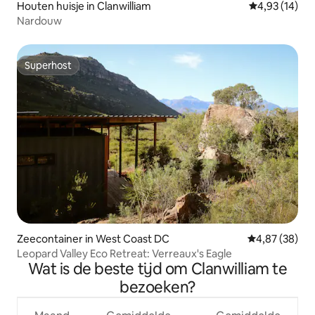
Houten huisje in Clanwilliam
Gemiddelde be
4,93 (14)
Nardouw
Superhost
Superhost
Zeecontainer in West Coast DC
Gemiddelde be
4,87 (38)
Leopard Valley Eco Retreat: Verreaux's Eagle
Wat is de beste tijd om Clanwilliam te
bezoeken?