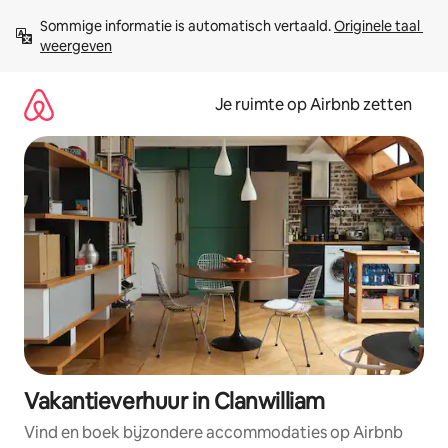
Ga
Sommige informatie is automatisch vertaald. 
Originele taal 
direct
weergeven
naar
inhoud
Je ruimte op Airbnb zetten
Vakantieverhuur in Clanwilliam
Vind en boek bijzondere accommodaties op Airbnb