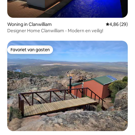
Woning in Clanwilliam
Gemiddelde be
4,86 (29)
Designer Home Clanwilliam - Modern en veilig!
Favoriet van gasten
Favoriet van gasten