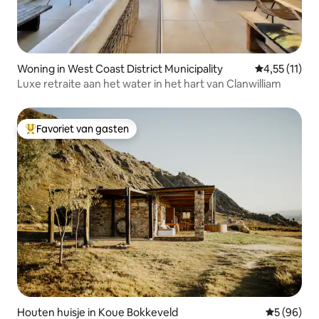
Woning in West Coast District Municipality
Gemiddelde b
4,55 (11)
Luxe retraite aan het water in het hart van Clanwilliam
Favoriet van gasten
Topfavoriet van gasten
Houten huisje in Koue Bokkeveld
Gemiddelde
5 (96)