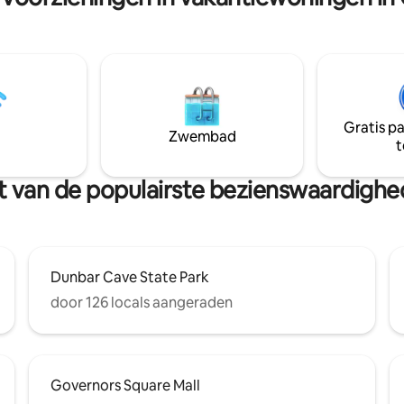
sville, TN, 26 mijl naar Dickson,
ijl naar Nashville! Kom tot rust
atteland en geniet van de
d en rust van alles!
Gratis p
Zwembad
t
rt van de populairste bezienswaardighe
Dunbar Cave State Park
door 126 locals aangeraden
Governors Square Mall