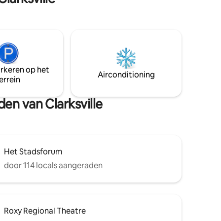
Nashville. Welkom bij Make Lemonade
waar je ons haar naar beneden laat,
ontspan en onze zorgen aan de
voordeur achterlaat. Je zult rust,
vreugde en pure gelukzaligheid ervaren
in ons gloednieuwe appartement. Je zult
uitkijken naar je verblijf en je meteen
arkeren op het
thuis voelen tijdens het maken van
Airconditioning
errein
limonade. Je stuurt me een bericht voor
militaire en verlengde verblijfskortingen.
den van Clarksville
Het Stadsforum
door 114 locals aangeraden
Roxy Regional Theatre