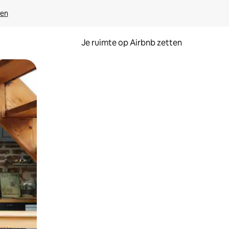
ven
Je ruimte op Airbnb zetten
ken of swipen.