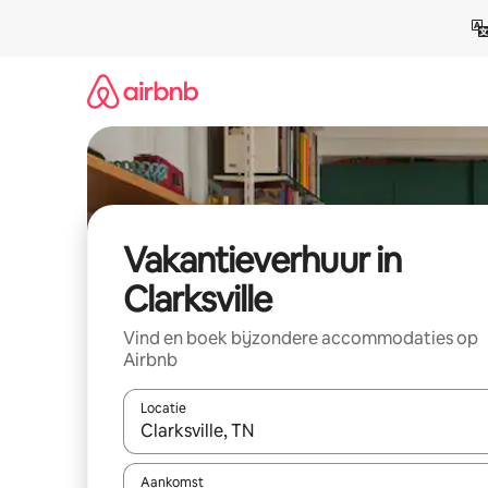
Ga
direct
naar
inhoud
Vakantieverhuur in
Clarksville
Vind en boek bijzondere accommodaties op
Airbnb
Locatie
Wanneer er suggesties beschikbaar zijn, maak je 
Aankomst