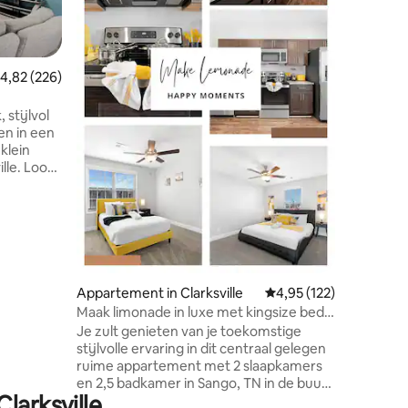
schildera
en wacht 
de uitge
elektris
emiddelde beoordeling van 4,82 uit 5, 226 recensies
4,82 (226)
afstands
Roku TV o
, stijlvol
queensize
gen in een
twee vol
klein
woonkam
ille. Loop
beschikb
ecensies
Volledig
okaal
bureau v
de
informeer
te. De Red
ijgewerkt,
 en 2
Appartement in Clarksville
Gemiddelde beoordeling
4,95 (122)
gevende
Maak limonade in luxe met kingsize bed
pbell; 15
en gratis parkeergelegenheid
Je zult genieten van je toekomstige
rsity; 45
stijlvolle ervaring in dit centraal gelegen
ruime appartement met 2 slaapkamers
en 2,5 badkamer in Sango, TN in de buurt
larksville
van I-24 en op ongeveer 40 minuten van