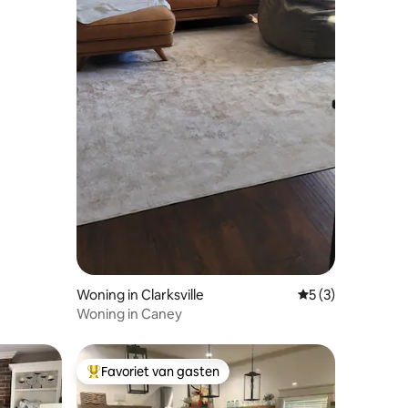
Woning in Clarksville
Gemiddelde beoord
5 (3)
Woning in Caney
Favoriet van gasten
Topfavoriet van gasten