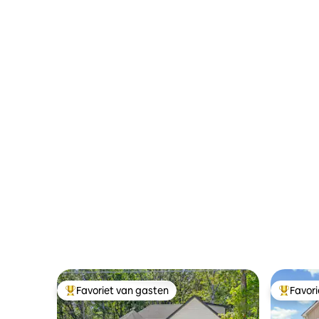
Favoriet van gasten
Favor
Topfavoriet van gasten
Topfavor