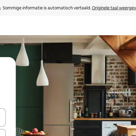
Sommige informatie is automatisch vertaald. 
Originele taal weerge
een keuze met je de pijltjestoetsen omhoog en omlaag, óf door te tik