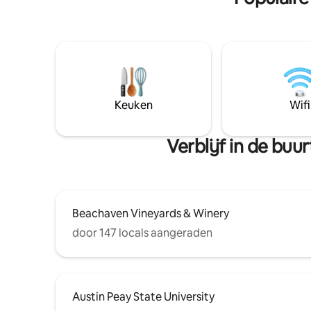
naar Clark
TN en 42 m
op het pl
schoonhei
Keuken
Wifi
Verblijf in de buu
Beachaven Vineyards & Winery
door 147 locals aangeraden
Austin Peay State University