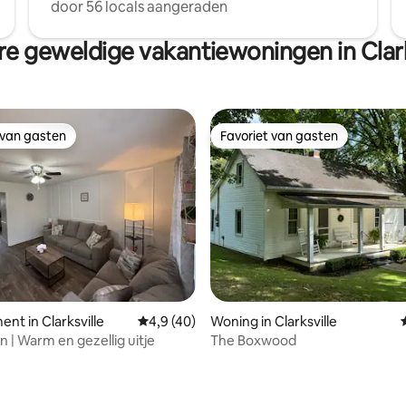
door 56 locals aangeraden
e geweldige vakantiewoningen in Clark
 van gasten
Favoriet van gasten
 van gasten
Favoriet van gasten
 van 4,97 uit 5, 30 recensies
nt in Clarksville
Gemiddelde beoordeling van 4,9 uit 5, 40 
4,9 (40)
Woning in Clarksville
n | Warm en gezellig uitje
The Boxwood