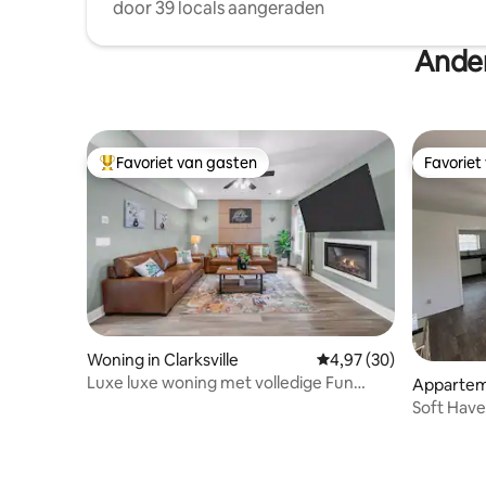
door 39 locals aangeraden
Ander
Favoriet van gasten
Favoriet
Topfavoriet van gasten
Favoriet
Woning in Clarksville
Gemiddelde beoordeling
4,97 (30)
Luxe luxe woning met volledige Fun
Apparteme
Zone
Soft Have