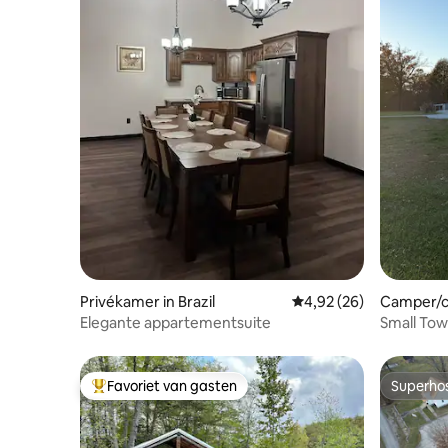
Privékamer in Brazil
Gemiddelde beoordeling
4,92 (26)
Camper/c
Elegante appartementsuite
Small Tow
Hookup RV
Favoriet van gasten
Superho
Topfavoriet van gasten
Superho