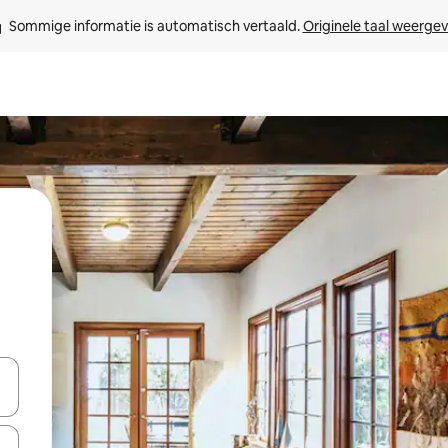
Sommige informatie is automatisch vertaald. 
Originele taal weerge
een keuze met je de pijltjestoetsen omhoog en omlaag, óf door te tik