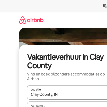
Ga
direct
naar
inhoud
Vakantieverhuur in Clay
County
Vind en boek bijzondere accommodaties op
Airbnb
Locatie
Wanneer er suggesties beschikbaar zijn, maak je 
Aankomst