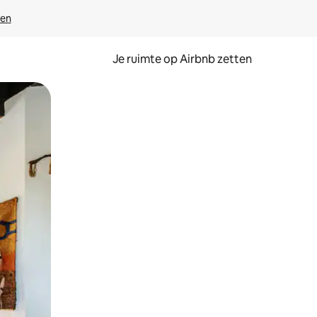
ven
Je ruimte op Airbnb zetten
ken of swipen.