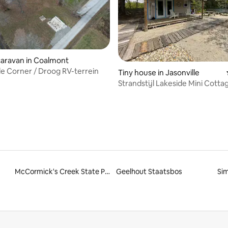
aravan in Coalmont
le Corner / Droog RV-terrein
van 4,99 uit 5, 109 recensies
Tiny house in Jasonville
Strandstijl Lakeside Mini Cotta
Wake Zone
McCormick's Creek State Park
Geelhout Staatsbos
Sim