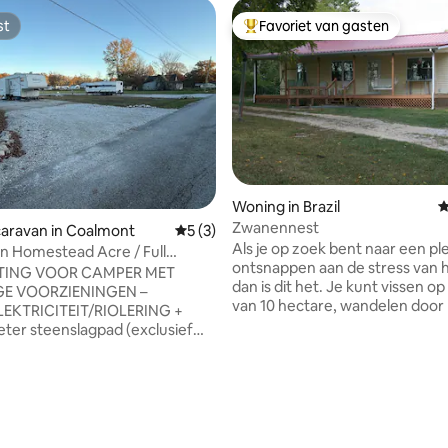
st
Favoriet van gasten
st
Topfavoriet van gasten
Woning in Brazil
G
Zwanennest
aravan in Coalmont
Gemiddelde beoordeling van 5 uit 5, 3 r
5 (3)
Als je op zoek bent naar een pl
n Homestead Acre / Full
ontsnappen aan de stress van h
 Site #2
TING VOOR CAMPER MET
dan is dit het. Je kunt vissen o
GE VOORZIENINGEN –
van 10 hectare, wandelen door
EKTRICITEIT/RIOLERING +
of gewoon ontspannen op de 
meter steenslagpad (exclusief
op de veranda. Slechts 5 minut
 van de oprit, HET IS GROOT!) +
dichtstbijzijnde stadje, 30 min
 STATE PARK ligt op SLECHTS
Terre Haute en 40 minuten van 
tand!! + Een Indiana State Park-
van 4,93 uit 5, 105 recensies
Voorportaal kijkt uit op een
wezig / borg van $ 50,00 vereist
walnootboomgaard en de vera
terugbetaald bij inlevering van
de achterkant kijkt uit op een
3 grote meren in het staatspark