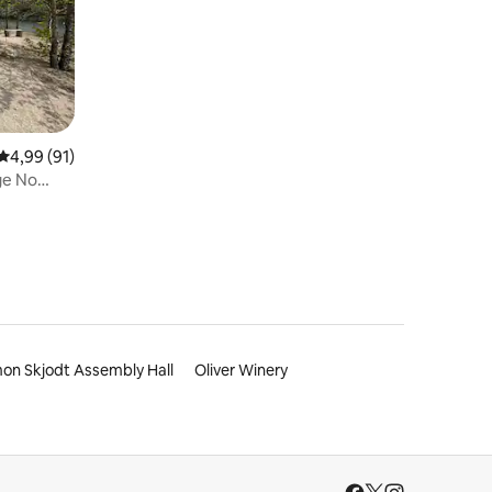
Gemiddelde beoordeling van 4,99 uit 5, 91 recensies
4,99 (91)
ge No
on Skjodt Assembly Hall
Oliver Winery