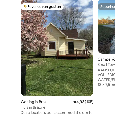
Favoriet van gasten
Superho
Topfavoriet van gasten
Superho
Camper/c
Small Tow
Hookup RV
AANSLUI
VOLLEDI
WATER/EL
18 × 7,5 
enig deel
SHAKAMAK
1,6 km afs
Woning in Brazil
Gemiddelde beoordeling 
4,93 (105)
pas is aan
Huis in Brazilië
en wordt 
Deze locatie is een accommodatie om te
de pas + 