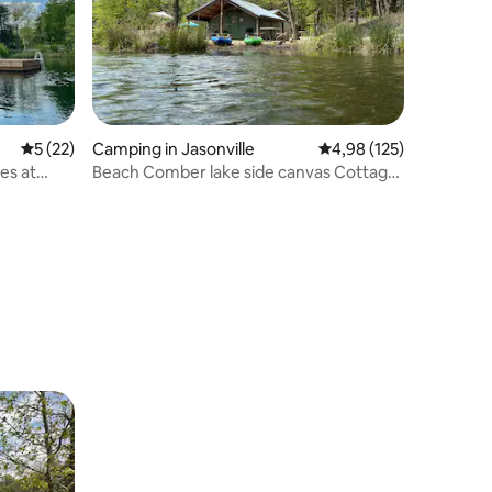
Gemiddelde beoordeling van 5 uit 5, 22 recensies
5 (22)
Camping in Jasonville
Gemiddelde beoordeling
4,98 (125)
es at
Beach Comber lake side canvas Cottage
tent
ecensies