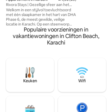
gemakkelijk toega
Rivora Stays | Gezellige sfeer aan het
eetgelegenheden 
strand • Zelf inchecken
Welkom in een stijlvol toevluchtsoord
evenals populaire
met één slaapkamer in het hart van DHA
Teen Talwar en Za
Phase 6, de meest gewilde, veilige
Het appartement i
locatie in Karachi. Op een steenworp
dicht bij het Ziau
Populaire voorzieningen in
afstand van Clifton Beach 🏝️ en omringd
South City Appar
door Bukhari, Shahbaz en Nishat
vakantiewoningen in Clifton Beach,
gerenoveerd en he
Commercial: je bent nooit ver van
meubels zijn verb
Karachi
geweldige cafés ☕, restaurants 🍽️ en
winkels. Een zorgvuldig ingerichte
ruimte met een eigen balkon, een
kingsize bed, een moderne keuken en
een zorgvuldig geselecteerde inrichting
– ontworpen voor gasten die geen
concessies willen doen aan comfort.
Ideaal voor zakenreizigers, gezinnen,
Keuken
Wifi
een privé-thuis-weg-van-huis in Karachi.