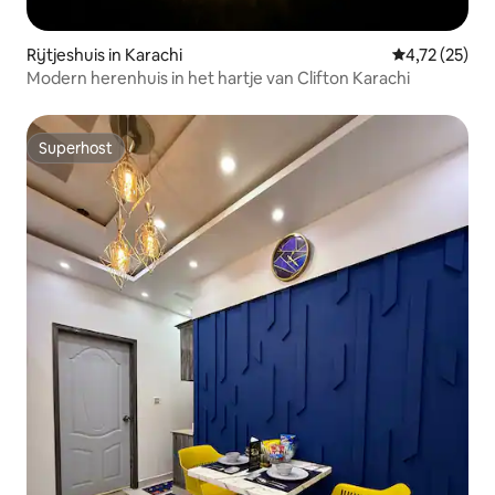
Rijtjeshuis in Karachi
Gemiddelde be
4,72 (25)
Modern herenhuis in het hartje van Clifton Karachi
Superhost
Superhost