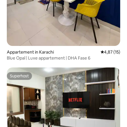
Appartement in Karachi
Gemiddelde be
4,87 (15)
Blue Opal | Luxe appartement | DHA Fase 6
Superhost
Superhost