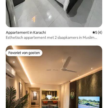
Appartement in Karachi
Gemiddeld
5 (4)
Esthetisch appartement met 2 slaapkamers in Muslim
Commercial
Favoriet van gasten
Favoriet van gasten