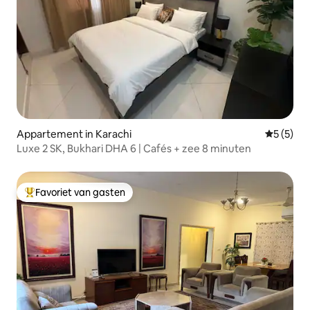
Appartement in Karachi
Gemiddeld
5 (5)
Luxe 2 SK, Bukhari DHA 6 | Cafés + zee 8 minuten
Favoriet van gasten
Topfavoriet van gasten