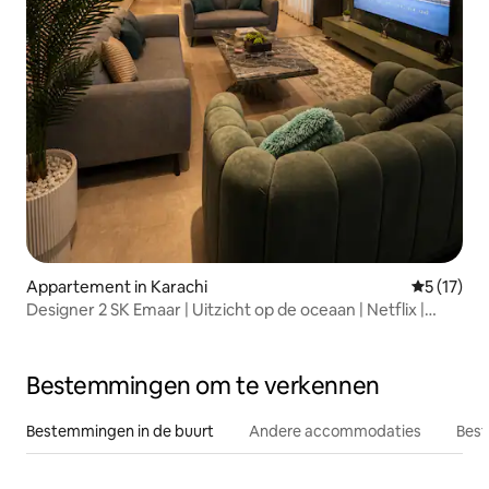
Appartement in Karachi
Gemiddelde
5 (17)
Designer 2 SK Emaar | Uitzicht op de oceaan | Netflix |
Ontspannen
Bestemmingen om te verkennen
Bestemmingen in de buurt
Andere accommodaties
Best