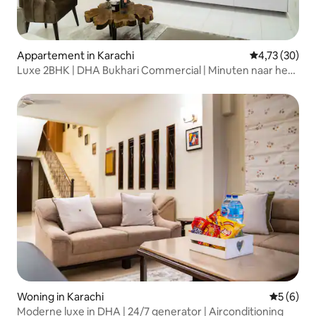
Appartement in Karachi
Gemiddelde be
4,73 (30)
Luxe 2BHK | DHA Bukhari Commercial | Minuten naar het
strand
Woning in Karachi
Gemiddeld
5 (6)
Moderne luxe in DHA | 24/7 generator | Airconditioning