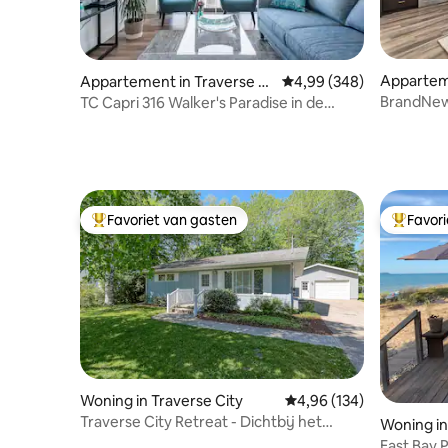
Apparteme
Appartement in Traverse Ci
Gemiddelde beoordeling 
4,99 (348)
ty
ty
BrandNew 
TC Capri 316 Walker's Paradise in de
Traverse 
buurt van Front Street
Favoriet van gasten
Favor
Topfavoriet van gasten
Topfavor
Woning in Traverse City
Gemiddelde beoordeling 
4,96 (134)
Traverse City Retreat - Dichtbij het
Woning in
centrum en het strand
East Bay 