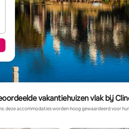
eoordeelde vakantiehuizen vlak bij Clin
ens: deze accommodaties worden hoog gewaardeerd voor hun l