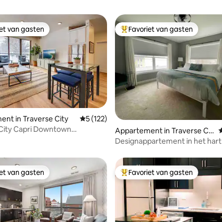
iet van gasten
Favoriet van gasten
iet van gasten
Topfavoriet van gasten
nt in Traverse City
Gemiddelde beoordeling van 5 uit 5, 122 r
5 (122)
 City Capri Downtown
 van 4,91 uit 5, 189 recensies
Appartement in Traverse Cit
G
y
y
Designappartement in het hart
Traverse City
iet van gasten
Favoriet van gasten
iet van gasten
Topfavoriet van gasten