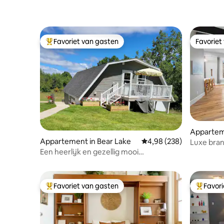
Favoriet van gasten
Favoriet
Topfavoriet van gasten
Favoriet
Apparteme
ty
Appartement in Bear Lake
Gemiddelde beoordeling 
4,98 (238)
Luxe bra
in het ce
Een heerlijk en gezellig mooi
appartement met 1 slaapkamer
Favoriet van gasten
Favor
Topfavoriet van gasten
Topfavor