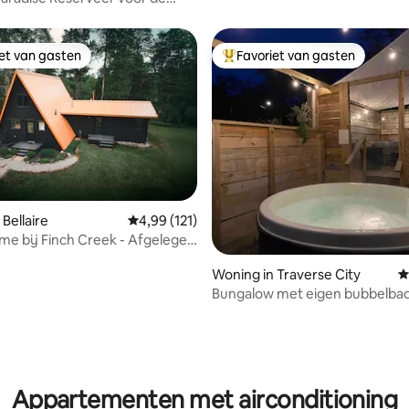
uren!
iet van gasten
Favoriet van gasten
iet van gasten
Topfavoriet van gasten
Bellaire
Gemiddelde beoordeling van 4,99 uit 5, 121 r
4,99 (121)
me bij Finch Creek - Afgelegen
elbad
Woning in Traverse City
G
Bungalow met eigen bubbelbad 
de stad!
van 4,96 uit 5, 535 recensies
Appartementen met airconditioning