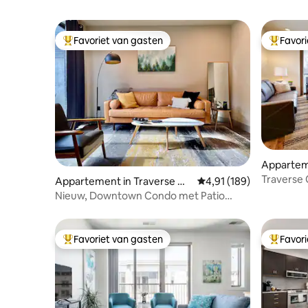
Favoriet van gasten
Favor
Topfavoriet van gasten
Topfavor
Apparteme
Traverse
Appartement in Traverse Cit
Gemiddelde beoordeling
4,91 (189)
Sanctuar
y
Nieuw, Downtown Condo met Patio
(beste locatie)!
Favoriet van gasten
Favor
Topfavoriet van gasten
Topfavor