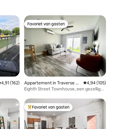
Favoriet van gasten
Favoriet van gasten
ecensies
emiddelde beoordeling van 4,91 uit 5, 162 recensies
4,91 (162)
Appartement in Traverse Ci
Gemiddelde beoordeling
4,94 (105)
ty
Eighth Street Townhouse, een gezellig
en modern toevluchtsoord
Favoriet van gasten
Topfavoriet van gasten