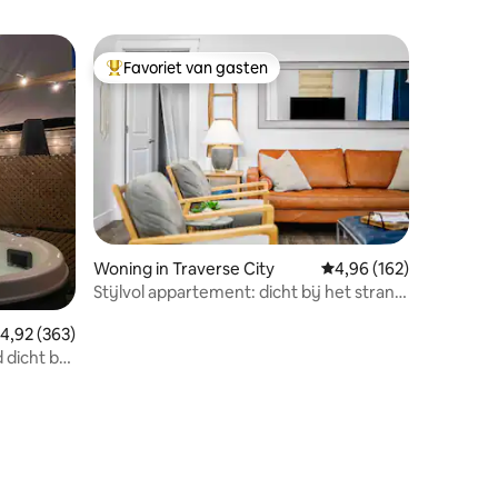
Favoriet van gasten
Topfavoriet van gasten
ecensies
Woning in Traverse City
Gemiddelde beoordeling
4,96 (162)
Stijlvol appartement: dicht bij het strand,
het centrum en de wijnmakerijen
emiddelde beoordeling van 4,92 uit 5, 363 recensies
4,92 (363)
dicht bij