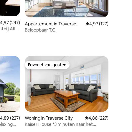
emiddelde beoordeling van 4,97 uit 5, 297 recensies
4,97 (297)
ecensies
Appartement in Traverse Cit
Gemiddelde beoordeling
4,97 (127)
bij Alles
y
Beloopbaar T.C!
Favoriet van gasten
Favoriet van gasten
emiddelde beoordeling van 4,89 uit 5, 227 recensies
4,89 (227)
Woning in Traverse City
Gemiddelde beoordeling
4,86 (227)
laxing
Kaiser House *3 minuten naar het
recensies
centrum van TC *8 slaapplaatsen