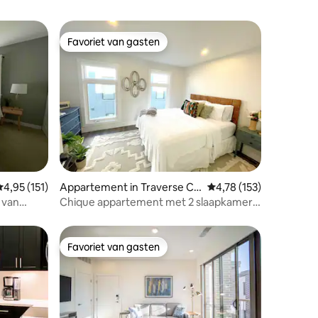
Favoriet van gasten
Favoriet van gasten
ecensies
emiddelde beoordeling van 4,95 uit 5, 151 recensies
4,95 (151)
Appartement in Traverse Cit
Gemiddelde beoordeling
4,78 (153)
y
 van
Chique appartement met 2 slaapkamers
en eigen dakterras in TC
Favoriet van gasten
Favoriet van gasten