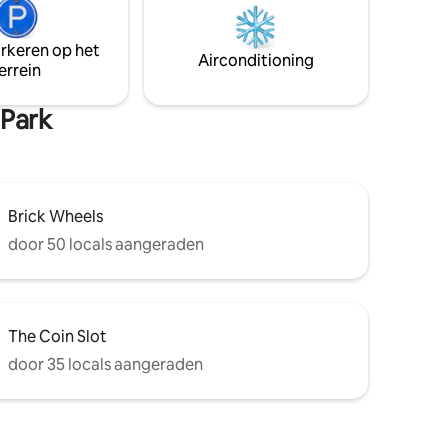
een langetermijnverhuur, vul dan in en
men, hoge
stuur een aanvraag.
 terwijl
gen
arkeren op het
Airconditioning
een
errein
 Park
Brick Wheels
door 50 locals aangeraden
The Coin Slot
door 35 locals aangeraden