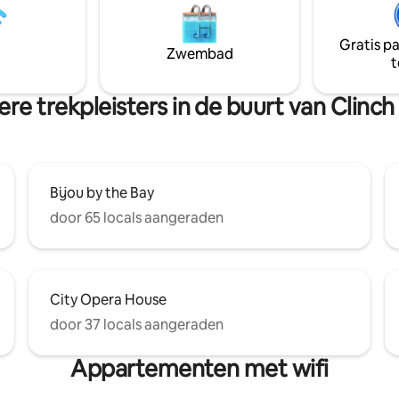
st van deze prachtige regio die
van het gebouw met grote ra
oemen. ALLE gasten
plafonds en zichtbare baksteen,
jaar of ouder zijn, tenzij ze
moderne meubels en afwerkin
Gratis p
Zwembad
d worden door een
worden geïntroduceerd voor 
t
ogd.
geweldige sfeer.
re trekpleisters in de buurt van Clinch
Bijou by the Bay
door 65 locals aangeraden
City Opera House
door 37 locals aangeraden
Appartementen met wifi