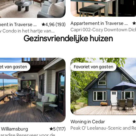
Appartement in Traverse Ci
G
nt in Traverse Ci
Gemiddelde beoordeling van 4,96 uit 5, 193 r
4,96 (193)
van 4,99 uit 5, 348 recensies
ty
Capri 002-Cozy Downtown Dicht
Condo in het hartje van
Condo
Gezinsvriendelijke huizen
City!
iet van gasten
Favoriet van gasten
iet van gasten
Favoriet van gasten
van 4,96 uit 5, 134 recensies
Woning in Cedar
G
Peak O' Leelanau-Scenic and Re
 Williamsburg
Gemiddelde beoordeling van 5 uit 5, 117 
5 (117)
Retreat in TC
Paradise Reserveer voor de