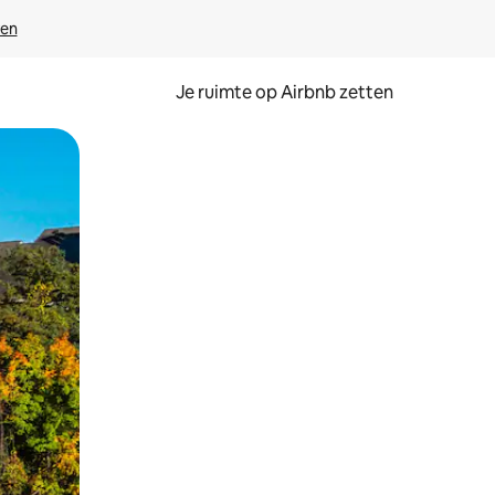
ven
Je ruimte op Airbnb zetten
ken of swipen.