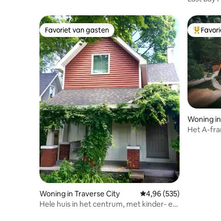
herfstkle
Favoriet van gasten
Favor
Favoriet van gasten
Topfavor
Woning in 
Het A-fra
met bubb
Woning in Traverse City
Gemiddelde beoordeling 
4,96 (535)
Hele huis in het centrum, met kinder- en
volwassenfietsen