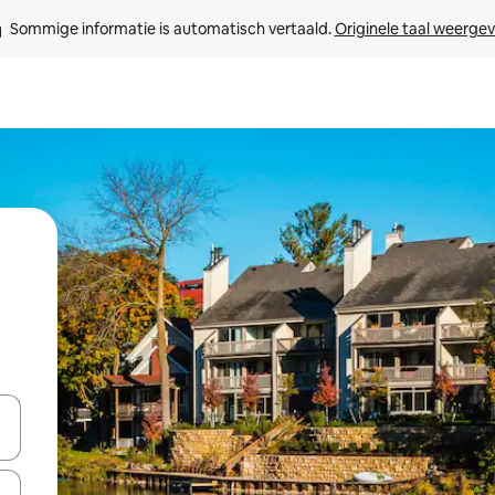
Sommige informatie is automatisch vertaald. 
Originele taal weerge
een keuze met je de pijltjestoetsen omhoog en omlaag, óf door te tik