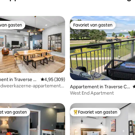
 van gasten
Favoriet van gasten
 van gasten
Favoriet van gasten
nt in Traverse Ci
Gemiddelde beoordeling van 4,95 uit 5, 309 r
4,95 (309)
van 4,98 uit 5, 238 recensies
ndweerkazerne-appartement
Appartement in Traverse Cit
G
ntrum van TC
y
West End Apartment
iet van gasten
Favoriet van gasten
iet van gasten
Topfavoriet van gasten