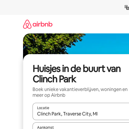
Ga
direct
naar
inhoud
Huisjes in de buurt van
Clinch Park
Boek unieke vakantieverblijven, woningen en
meer op Airbnb
Locatie
Wanneer er suggesties beschikbaar zijn, maak je 
Aankomst