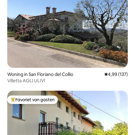
Woning in San Floriano del Collio
Gemiddelde beo
4,99 (137)
Villetta AGLI ULIVI
Favoriet van gasten
Topfavoriet van gasten