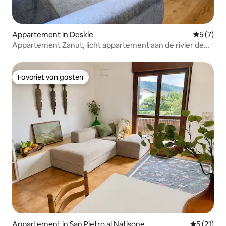
Appartement in Deskle
Gemiddeld
5 (7)
Appartement Zanut, licht appartement aan de rivier de
Soča
Favoriet van gasten
Favoriet van gasten
Appartement in San Pietro al Natisone
Gemiddelde
5 (21)