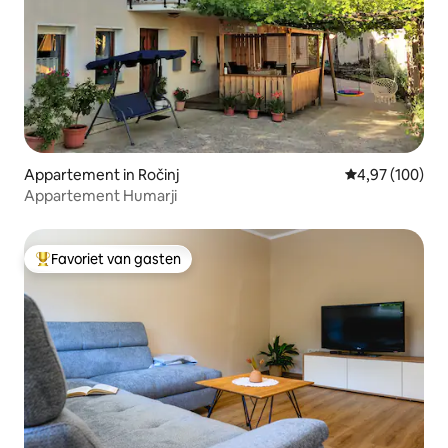
Appartement in Ročinj
Gemiddelde beo
4,97 (100)
Appartement Humarji
Favoriet van gasten
Topfavoriet van gasten