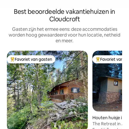
Best beoordeelde vakantiehuizen in
Cloudcroft
Gasten zijn het ermee eens: deze accommodaties
worden hoog gewaardeerd voor hun locatie, netheid
en meer.
Favoriet van gasten
Favoriet van g
Topfavoriet van gasten
Topfavoriet van 
Houten huisje in C
The Retreat in As