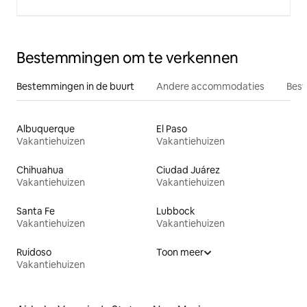
Bestemmingen om te verkennen
Bestemmingen in de buurt
Andere accommodaties
Best
Albuquerque
El Paso
Vakantiehuizen
Vakantiehuizen
Chihuahua
Ciudad Juárez
Vakantiehuizen
Vakantiehuizen
Santa Fe
Lubbock
Vakantiehuizen
Vakantiehuizen
Ruidoso
Toon meer
Vakantiehuizen