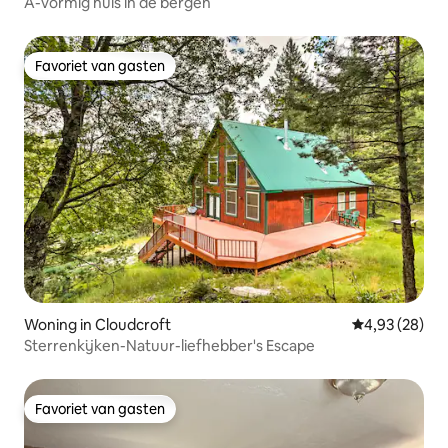
A-vormig huis in de bergen
Favoriet van gasten
Favoriet van gasten
Woning in Cloudcroft
Gemiddelde be
4,93 (28)
Sterrenkijken-Natuur-liefhebber's Escape
Favoriet van gasten
Favoriet van gasten