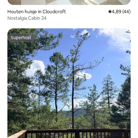
Houten huisje in Cloudcroft
Gemiddelde be
4,89 (44)
Nostalgia Cabin 24
Superhost
Superhost