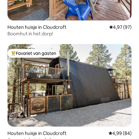
Houten huisje in Cloudcroft
Gemiddelde be
4,97 (97)
Boomhut in het dorp!
Favoriet van gasten
Topfavoriet van gasten
Houten huisje in Cloudcroft
Gemiddelde be
4,99 (84)