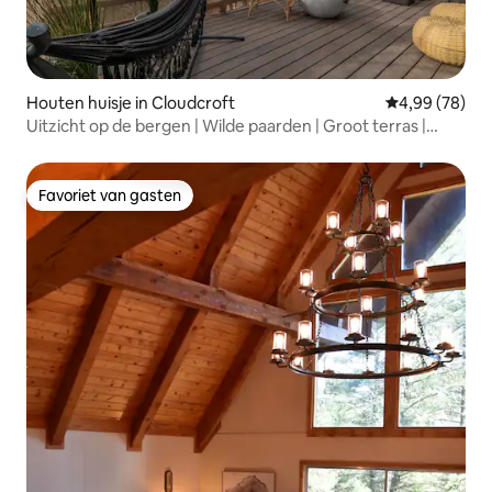
Houten huisje in Cloudcroft
Gemiddelde be
4,99 (78)
Uitzicht op de bergen | Wilde paarden | Groot terras |
Vernieuwd
Favoriet van gasten
Favoriet van gasten