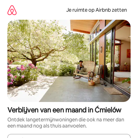
Ga
direct
Je ruimte op Airbnb zetten
naar
inhoud
Verblijven van een maand in Ćmielów
Ontdek langetermijnwoningen die ook na meer dan
een maand nog als thuis aanvoelen.