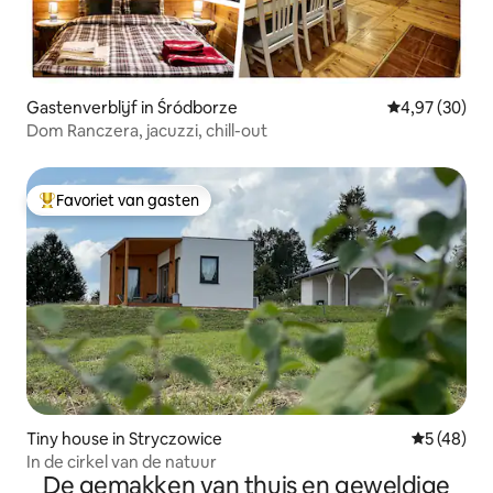
Gastenverblijf in Śródborze
Gemiddelde be
4,97 (30)
Dom Ranczera, jacuzzi, chill-out
Favoriet van gasten
Topfavoriet van gasten
Tiny house in Stryczowice
Gemiddelde
5 (48)
In de cirkel van de natuur
De gemakken van thuis en geweldige