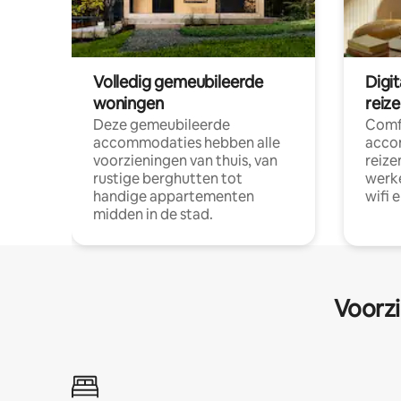
Volledig gemeubileerde
Digi
woningen
reiz
Deze gemeubileerde
Comf
accommodaties hebben alle
acco
voorzieningen van thuis, van
reize
rustige berghutten tot
werke
handige appartementen
wifi 
midden in de stad.
Voorzi