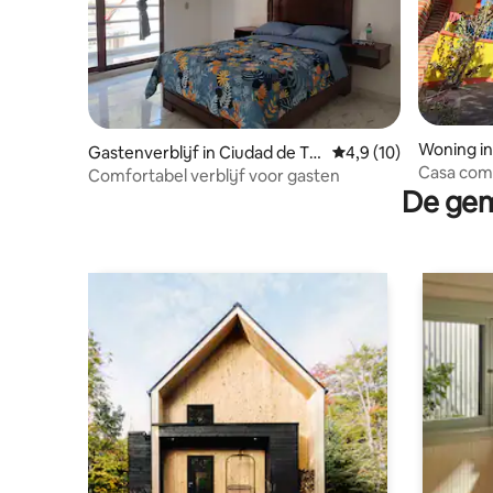
Woning in
Gastenverblijf in Ciudad de Tla
Gemiddelde beoordeli
4,9 (10)
Casa comp
tlauquitepec
Comfortabel verblijf voor gasten
Teziutlan.
De gem