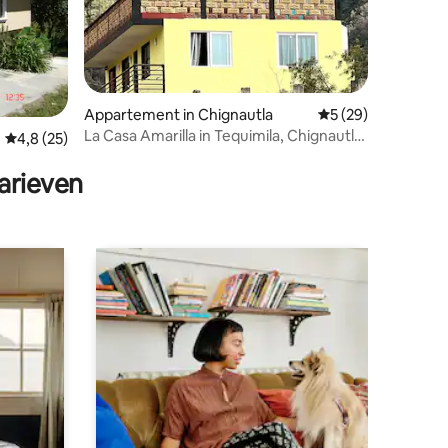
Appartement in Chignautla
Gemiddelde beoorde
5 (29)
La Casa Amarilla in Tequimila, Chignautla
ecensies
Gemiddelde beoordeling van 4,8 uit 5, 25 recensies
4,8 (25)
Puebla.
arieven