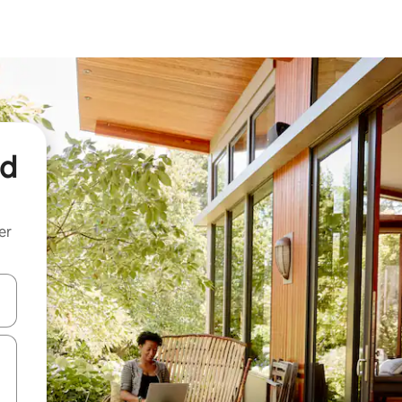
nd
er
een keuze met je de pijltjestoetsen omhoog en omlaag, óf door te tik