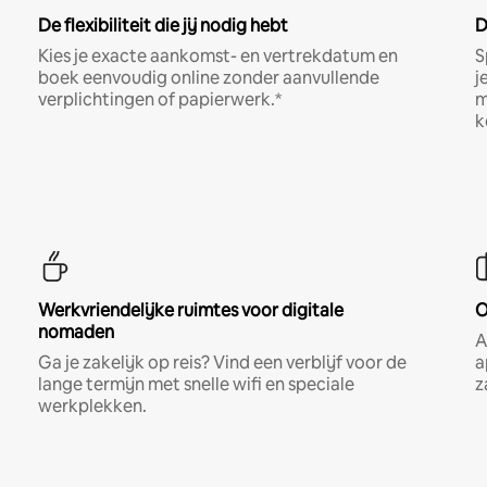
De flexibiliteit die jij nodig hebt
D
Kies je exacte aankomst- en vertrekdatum en
S
boek eenvoudig online zonder aanvullende
j
verplichtingen of papierwerk.*
m
k
Werkvriendelijke ruimtes voor digitale
O
nomaden
A
Ga je zakelijk op reis? Vind een verblijf voor de
a
lange termijn met snelle wifi en speciale
z
werkplekken.