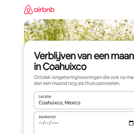
Ga
direct
naar
inhoud
Verblijven van een maa
in Coahuixco
Ontdek langetermijnwoningen die ook na me
dan een maand nog als thuis aanvoelen.
Locatie
Wanneer er suggesties beschikbaar zijn, maak je 
Aankomst