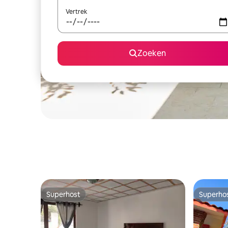
Vertrek
Zoeken
Superhost
Superho
Superhost
Superho