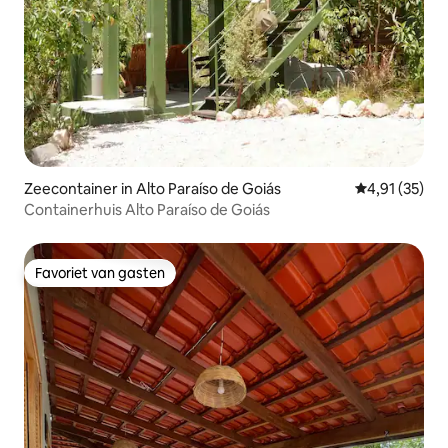
Zeecontainer in Alto Paraíso de Goiás
Gemiddelde be
4,91 (35)
Containerhuis Alto Paraíso de Goiás
Favoriet van gasten
Favoriet van gasten