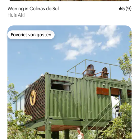
Woning in Colinas do Sul
Gemiddeld
5 (9)
Huis Aki
Favoriet van gasten
Favoriet van gasten