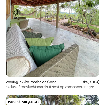
Woning in Alto Paraíso de Goiás
Gemiddelde be
4,91 (54)
Exclusief toevluchtsoord/uitzicht op zonsondergang/5
km van São Jorge
Favoriet van gasten
Favoriet van gasten