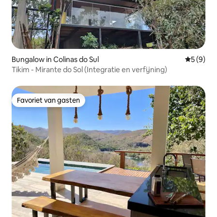
Bungalow in Colinas do Sul
Gemiddeld
5 (9)
Tikim - Mirante do Sol (Integratie en verfijning)
Favoriet van gasten
Favoriet van gasten