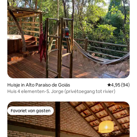
Huisje in Alto Paraíso de Goiás
Gemiddelde be
4,95 (94)
Huis 4 elementen-S. Jorge (privétoegang tot rivier)
Favoriet van gasten
Favoriet van gasten