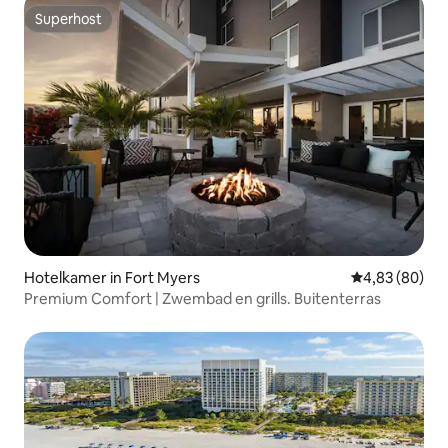
Superhost
Superhost
Hotelkamer in Fort Myers
Gemiddelde be
4,83 (80)
Premium Comfort | Zwembad en grills. Buitenterras