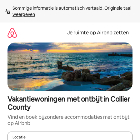
Ga
Sommige informatie is automatisch vertaald. 
Originele taal 
direct
weergeven
naar
inhoud
Je ruimte op Airbnb zetten
Vakantiewoningen met ontbijt in Collier
County
Vind en boek bijzondere accommodaties met ontbijt
op Airbnb
Locatie