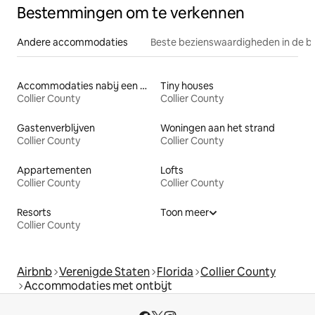
Bestemmingen om te verkennen
Andere accommodaties
Beste bezienswaardigheden in de b
Accommodaties nabij een meer
Tiny houses
Collier County
Collier County
Gastenverblijven
Woningen aan het strand
Collier County
Collier County
Appartementen
Lofts
Collier County
Collier County
Resorts
Toon meer
Collier County
Airbnb
Verenigde Staten
Florida
Collier County
Accommodaties met ontbijt