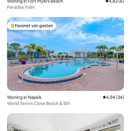
Woning in Fort Myers Beach
Gemiddelde b
4,83 (6)
Paradise Palm
Favoriet van gasten
Topfavoriet van gasten
Woning in Napels
Gemiddelde be
4,94 (34)
World Tennis Close Beach & 5th