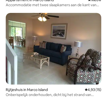
Accommodatie met twee slaapkamers aan de kant van
het eiland in Marriott's Crystal Shores
Rijtjeshuis in Marco Island
Gemiddelde be
4,93 (15)
Onberispelijk onderhouden, dicht bij het strand van
bewoners