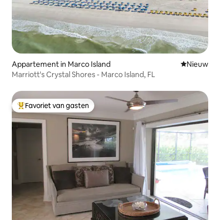
Appartement in Marco Island
Nieuwe ac
Nieuw
Marriott's Crystal Shores - Marco Island, FL
Favoriet van gasten
Topfavoriet van gasten