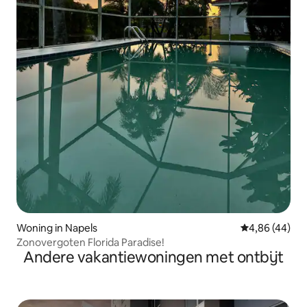
Woning in Napels
Gemiddelde be
4,86 (44)
Zonovergoten Florida Paradise!
Andere vakantiewoningen met ontbijt