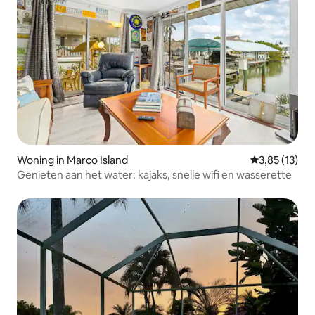
Woning in Marco Island
Gemiddelde be
3,85 (13)
Genieten aan het water: kajaks, snelle wifi en wasserette