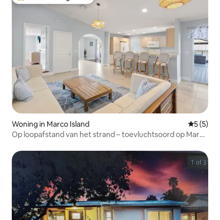
Topfavoriet van gasten
Woning in Marco Island
Gemiddeld
5 (5)
Op loopafstand van het strand – toevluchtsoord op Marco
Island