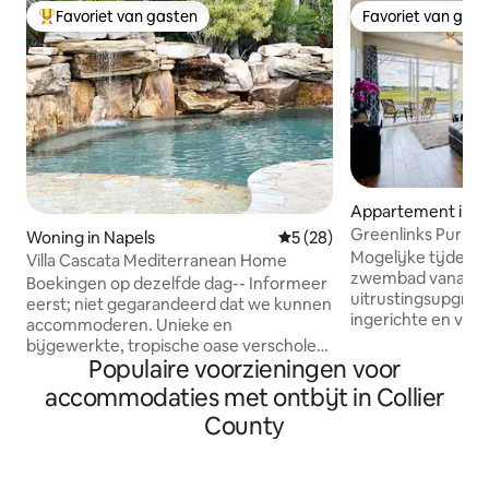
Favoriet van gasten
Favoriet van gas
Topfavoriet van gasten
Favoriet van gas
Appartement in N
Greenlinks Purple 
Woning in Napels
Gemiddelde beoordeling van 
5 (28)
verdieping/3 slaa
Mogelijke tijdelijk
Villa Cascata Mediterranean Home
zwembad vanaf 22 
Boekingen op dezelfde dag-- Informeer
uitrustingsupgrade Deze nie
eerst; niet gegarandeerd dat we kunnen
ingerichte en voll
accommoderen. Unieke en
is zorgvuldig op
bijgewerkte, tropische oase verscholen
een ontspannende
Populaire voorzieningen voor
in de ideale Vanderbilt Beach-locatie!
vakantie-ervaring
Villa Cascata is een huis in mediterrane
accommodaties met ontbijt in Collier
eigenaren: we heb
stijl, compleet met een weelderige
County
hoogwaardige appar
aangelegde achtertuinoase en een
meubilair, nieuwe
zwembad met waterval. Gelegen op
vernieuwde keuk
slechts 3/4 mijl van het populaire
een frisse verfla