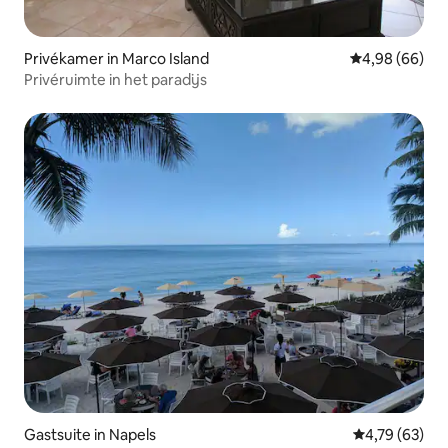
Privékamer in Marco Island
Gemiddelde be
4,98 (66)
Privéruimte in het paradijs
Gastsuite in Napels
Gemiddelde be
4,79 (63)