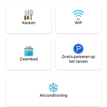
Vanderbilt Beach. Primaire: King.
inrichting in de h
Gastenkamer Queen, derde slaapkamer
Houd er rekening
heeft een eenpersoonsbed boven een
van het resort van
volledig stapelbed met een
paar weken tijdeli
onderschuifbed (stapelbedkamer heeft
verbeteringen aan
Keuken
Wifi
een totaal van 3 bedden en kan 4
personen slapen). Extra kosten:
Huisdieren Zwembadverwarming
Gratis parkeren op
Zwembad
het terrein
Airconditioning