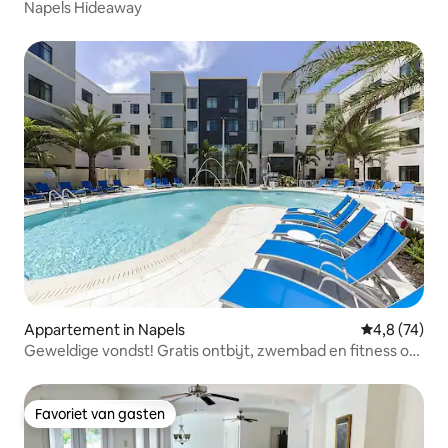
Napels Hideaway
Appartement in Napels
Gemiddelde b
4,8 (74)
Geweldige vondst! Gratis ontbijt, zwembad en fitness op
het terrein
Favoriet van gasten
Favoriet van gasten