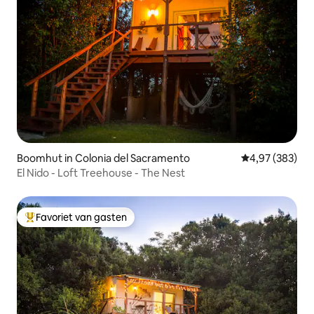
Boomhut in Colonia del Sacramento
Gemiddelde beo
4,97 (383)
El Nido - Loft Treehouse - The Nest
Favoriet van gasten
Topfavoriet van gasten