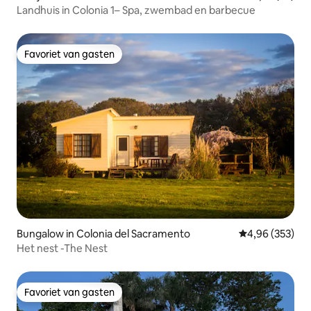
Landhuis in Colonia 1– Spa, zwembad en barbecue
Favoriet van gasten
Favoriet van gasten
Bungalow in Colonia del Sacramento
Gemiddelde beo
4,96 (353)
Het nest -The Nest
Favoriet van gasten
Favoriet van gasten