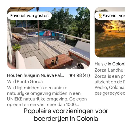
Favoriet van gasten
Favoriet van g
Favoriet van gasten
Topfavoriet van 
Huisje in Colonia 
nto
Zorzal Landhuis B
Houten huisje in Nueva Palmi
Gemiddelde beoordeling van 4,9
4,98 (41)
Sacramento
Zorzal is een prac
ra
Wild Punta Gorda
uitzicht op de Río d
Pedro, Colonia del
Wild ligt midden in een unieke
pas gerecycled. Ve
natuurlijke omgeving midden in een
met goede kwalit
UNIEKE natuurlijke omgeving. Gelegen
comfortabel te zijn. Het zwemba
op een terrein van meer dan 1000
Populaire voorzieningen voor
goddelijk. Met qu
meter, omgeven door vegetatie en
ligstoelen. We hebben een baan met net
inheemse fauna, waar het gezang van
boerderijen in Colonia
en peddels, een ba
vogels en reigers wakker wordt, een
pingpongtafel en 
ongeëvenaard moment. Het bestaat uit