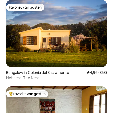
Favoriet van gasten
Favoriet van gasten
Bungalow in Colonia del Sacramento
Gemiddelde beo
4,96 (353)
Het nest -The Nest
Favoriet van gasten
Topfavoriet van gasten