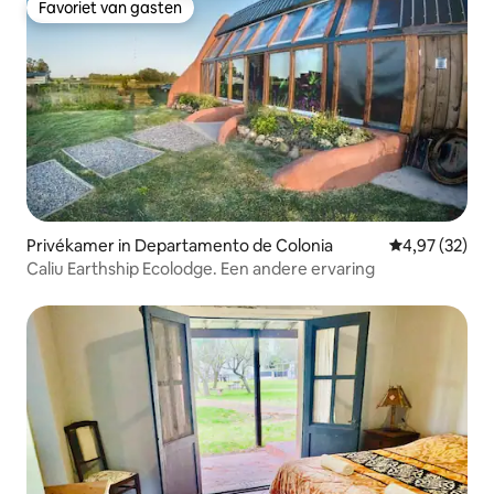
Favoriet van gasten
Favoriet van gasten
Privékamer in Departamento de Colonia
Gemiddelde be
4,97 (32)
Caliu Earthship Ecolodge. Een andere ervaring