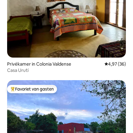
Privékamer in Colonia Valdense
Gemiddelde be
4,97 (36)
Casa Urutí
Favoriet van gasten
Topfavoriet van gasten