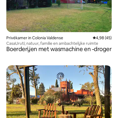
Privékamer in Colonia Valdense
Gemiddelde be
4,98 (45)
CasaUrutí; natuur, familie en ambachtelijke ruimte
Boerderijen met wasmachine en -droger