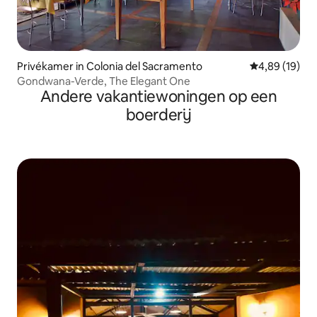
Privékamer in Colonia del Sacramento
Gemiddelde be
4,89 (19)
Gondwana-Verde, The Elegant One
Andere vakantiewoningen op een
boerderij