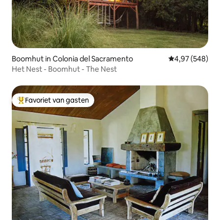
Boomhut in Colonia del Sacramento
Gemiddelde beo
4,97 (548)
Het Nest - Boomhut - The Nest
Favoriet van gasten
Topfavoriet van gasten