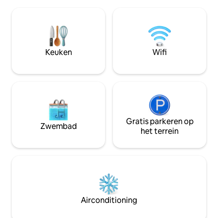
entertainment va
60 meter verdeeld over 1 slaapkamer,
volwassenen. Het is een veld van 15 uur
badkamer met ligbad, keuken en
en we zijn 1000 m
eetkamer met grote stoelen,
Het is de perfecte
airconditioning en grote ramen. Twee
te vermaken.
toegangstrappen en meer dan 50 meter
van het dek, die een zwembad omhullen
Keuken
Wifi
met uitzicht op Laguna de Solís.
Gratis parkeren op
Zwembad
het terrein
Airconditioning