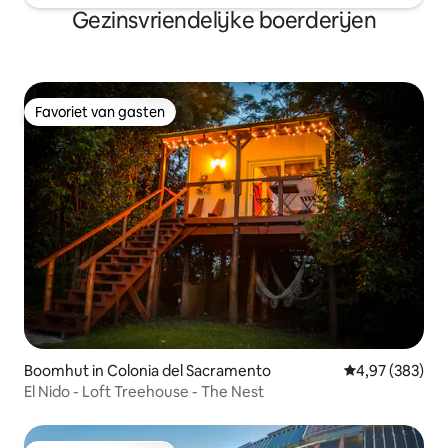
Gezinsvriendelijke boerderijen
Favoriet van gasten
Favoriet van gasten
Boomhut in Colonia del Sacramento
Gemiddelde beo
4,97 (383)
El Nido - Loft Treehouse - The Nest