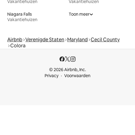
Vakantiehuizen
Vakantiehuizen
Niagara Falls
Toon meer
Vakantiehuizen
Airbnb
Verenigde Staten
Maryland
Cecil County
Colora
© 2026 Airbnb, Inc.
Privacy
Voorwaarden