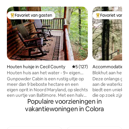
Favoriet van gasten
Favoriet van g
Topfavoriet van gasten
Topfavoriet van 
Houten huisje in Cecil County
Gemiddelde beoordeling van 5
5 (127)
Accommodatie in A
Houten huis aan het water - 9+ eigen
Blokhut aan het w
beboste hectare
Gunpowder Cabin is een rustig uitje op
Deze onlangs gere
meer dan 9 beboste hectare en een
aan de waterkant
eigen oprit in Noord Maryland, op slechts
biedt een uniek, l
een uurtje van Baltimore. Met een halve
die op zoek zijn na
Populaire voorzieningen in
mijl wandelpaden en meer dan 600 voet
ondergedompeld in
van de voorgevel op Octoraro Creek
te bieden heeft. T
vakantiewoningen in Colora
zijn er tal van mogelijkheden om de
het ruime buitente
natuurlijke schoonheid te genieten:
behandeld met ee
opwarmen bij onze twee vuurplaatsen,
uitzicht op Muddy
loungen in een hangmat, een duik
af en toe een waa