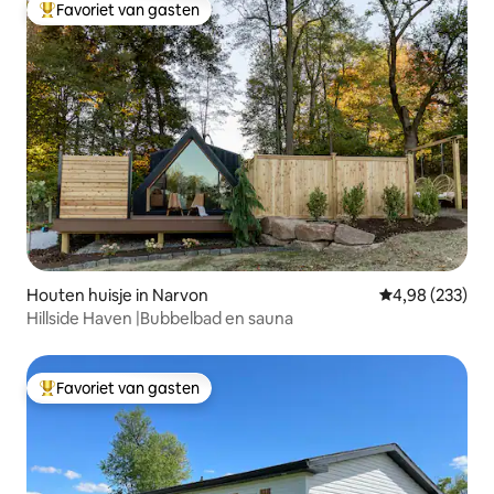
Favoriet van gasten
Topfavoriet van gasten
Houten huisje in Narvon
Gemiddelde beo
4,98 (233)
Hillside Haven |Bubbelbad en sauna
Favoriet van gasten
Topfavoriet van gasten