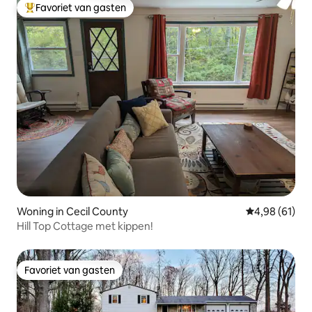
Favoriet van gasten
Topfavoriet van gasten
Woning in Cecil County
Gemiddelde be
4,98 (61)
Hill Top Cottage met kippen!
Favoriet van gasten
Favoriet van gasten