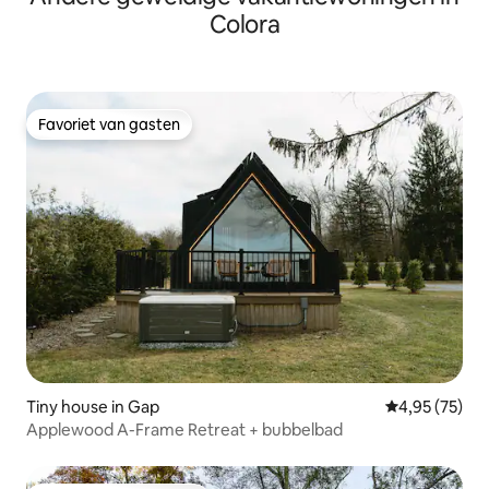
Colora
Favoriet van gasten
Favoriet van gasten
Tiny house in Gap
Gemiddelde be
4,95 (75)
Applewood A-Frame Retreat + bubbelbad