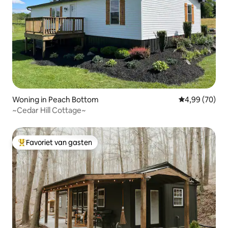
Woning in Peach Bottom
Gemiddelde be
4,99 (70)
~Cedar Hill Cottage~
Favoriet van gasten
Topfavoriet van gasten