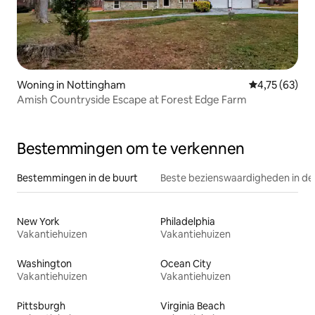
Woning in Nottingham
Gemiddelde be
4,75 (63)
Amish Countryside Escape at Forest Edge Farm
Bestemmingen om te verkennen
Bestemmingen in de buurt
Beste bezienswaardigheden in de
New York
Philadelphia
Vakantiehuizen
Vakantiehuizen
Washington
Ocean City
Vakantiehuizen
Vakantiehuizen
Pittsburgh
Virginia Beach