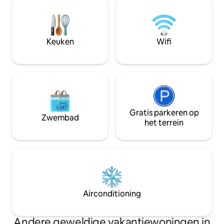
nemen in de rivier of vissen op forel
adelaar in de buur
vanaf de kustlijn. Een afgelegen
voor een romantis
toevluchtsoord dat afgelegen aanvoelt,
The Log Cabin on 
maar op een steenworp afstand van de
gemaakt om een r
Keuken
Wifi
beschaving die je kwam om te
koppels om te rus
ontsnappen.
contact te maken
Gratis parkeren op
Zwembad
het terrein
Airconditioning
Andere geweldige vakantiewoningen in