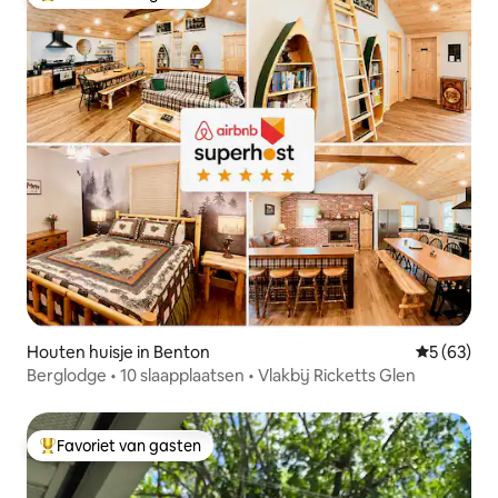
Topfavoriet van gasten
Houten huisje in Benton
Gemiddelde
5 (63)
Berglodge • 10 slaapplaatsen • Vlakbij Ricketts Glen
Favoriet van gasten
Topfavoriet van gasten