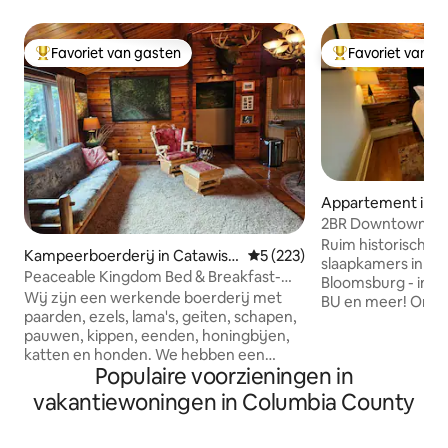
Favoriet van gasten
Favoriet van g
Topfavoriet van gasten
Topfavoriet van 
Appartement in B
g
2BR Downtown Ap
Verborgen Escap
Ruim historisch a
Kampeerboerderij in Catawiss
Gemiddelde beoordeling van 5
5 (223)
slaapkamers in he
a
Peaceable Kingdom Bed & Breakfast-
Bloomsburg - in d
boerderij, houten huisje
Wij zijn een werkende boerderij met
BU en meer! Ontsn
paarden, ezels, lama's, geiten, schapen,
prachtig geresta
pauwen, kippen, eenden, honingbijen,
bovenverdieping 
katten en honden. We hebben een
keuken, zichtbar
Populaire voorzieningen in
parkeerplaats voor aanhangwagens.
luxe beddengoed e
Natuurpad door ons bos met een
wilt misschien nooit
vakantiewoningen in Columbia County
beekje. Tourboerderij om de
naar Bloomsburg U
boerderijdieren te ontmoeten, bezoek
restaurants, bars,