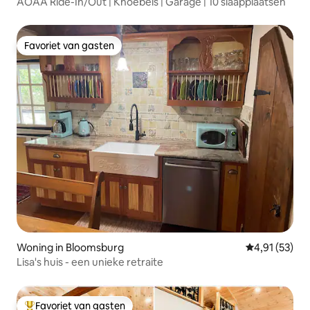
AOAA Ride-In/Out | Knoebels | Garage | 10 slaapplaatsen
Favoriet van gasten
Favoriet van gasten
Woning in Bloomsburg
Gemiddelde be
4,91 (53)
Lisa's huis - een unieke retraite
Favoriet van gasten