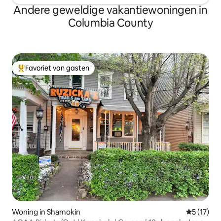
Andere geweldige vakantiewoningen in
Columbia County
Favoriet van gasten
Topfavoriet van gasten
Woning in Shamokin
Gemiddelde
5 (17)