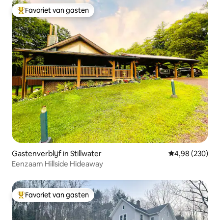
Favoriet van gasten
Topfavoriet van gasten
Gastenverblijf in Stillwater
Gemiddelde beo
4,98 (230)
Eenzaam Hillside Hideaway
Favoriet van gasten
Topfavoriet van gasten