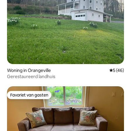
Woning in Orangeville
Gemiddelde
5 (46)
Gerestaureerd landhuis
Favoriet van gasten
Favoriet van gasten