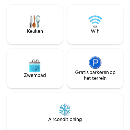
de kunst van de herbergier op het
Fairgrounds, Can U
terrein. Wandel door onze bossen langs
enkele minuten! J
onze beek. In de buurt van Knoebel's
klein stukje rijde
Amusement Park, AOActivities Area,
min), Geisinger Me
Bloomsburg Fairgrounds en Bloomsburg
Ricketts Glen, wi
University, Weiser State Forest in de
brouwerijen.
Keuken
Wifi
buurt en reservoir voor kajakken. Er
geldt een minimumverblijf van 2
nachten.
Gratis parkeren op
Zwembad
het terrein
Airconditioning