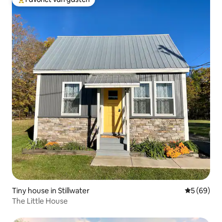
Topfavoriet van gasten
Tiny house in Stillwater
Gemiddelde
5 (69)
The Little House