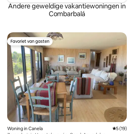
Andere geweldige vakantiewoningen in
Combarbalá
Favoriet van gasten
Favoriet van gasten
Woning in Canela
Gemiddelde
5 (19)