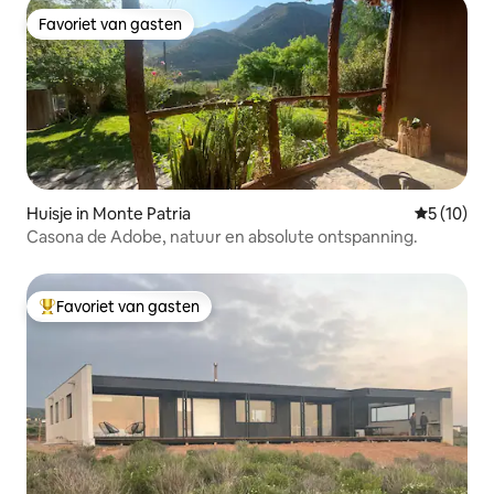
Favoriet van gasten
Favoriet van gasten
Huisje in Monte Patria
Gemiddelde
5 (10)
Casona de Adobe, natuur en absolute ontspanning.
Favoriet van gasten
Topfavoriet van gasten