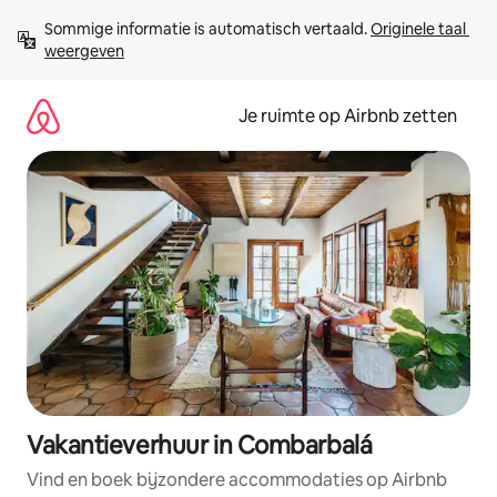
Ga
Sommige informatie is automatisch vertaald. 
Originele taal 
direct
weergeven
naar
inhoud
Je ruimte op Airbnb zetten
Vakantieverhuur in Combarbalá
Vind en boek bijzondere accommodaties op Airbnb