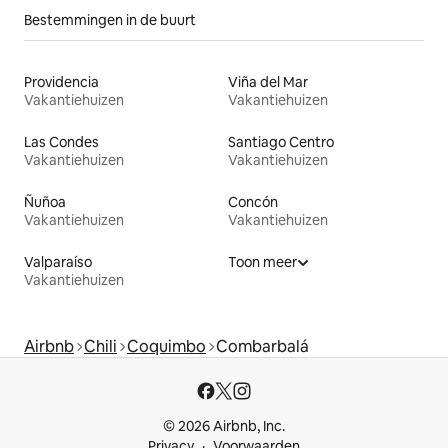
Bestemmingen in de buurt
Providencia
Viña del Mar
Vakantiehuizen
Vakantiehuizen
Las Condes
Santiago Centro
Vakantiehuizen
Vakantiehuizen
Ñuñoa
Concón
Vakantiehuizen
Vakantiehuizen
Valparaíso
Toon meer
Vakantiehuizen
Airbnb
Chili
Coquimbo
Combarbalá
© 2026 Airbnb, Inc.
Privacy
Voorwaarden