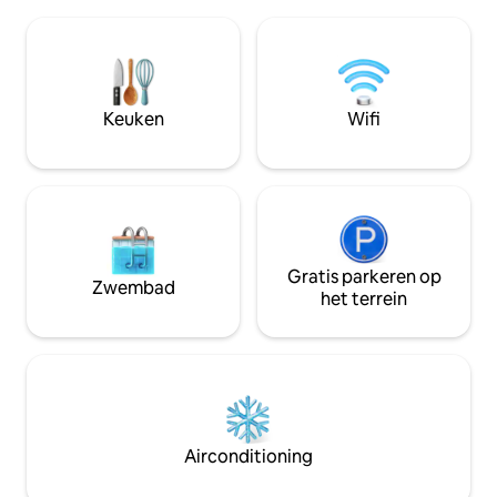
Vanuit elke kamer, inclusief een
herinneringen word
uitkijkpunt op de eerste verdieping,
complex heeft een
geniet u van het uitzicht op het
de Pádel, tennis e
omliggende natuurlandschap, waardoor
spelletjes, direct
elk moment een unieke ervaring is. De
privéstrand en 24
woonwijk biedt een speeltuin, tennis- en
toegangen. Verzeker jezelf van een
Keuken
Wifi
paddle-tennisbanen, een voetbalveld en
geweldige vakanti
wandelpaden.
Gratis parkeren op
Zwembad
het terrein
Airconditioning