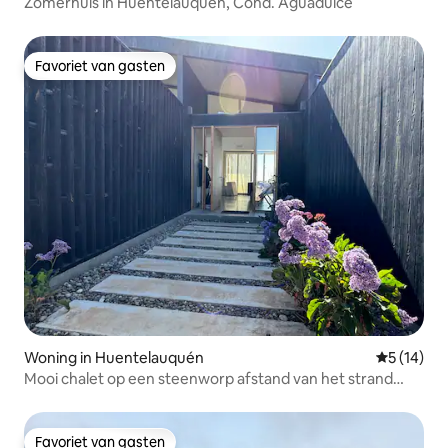
Zomerhuis in Huentelauquén, Cond. Aguadulce
Favoriet van gasten
Favoriet van gasten
Woning in Huentelauquén
Gemiddelde
5 (14)
Mooi chalet op een steenworp afstand van het strand
Agua Dulce
Favoriet van gasten