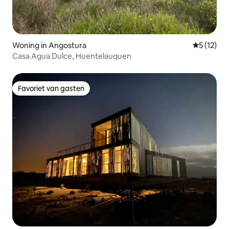
Woning in Angostura
Gemiddelde
5 (12)
Casa Agua Dulce, Huentelauquen
Favoriet van gasten
Favoriet van gasten