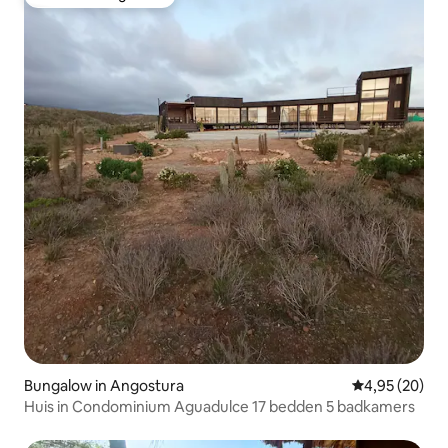
Favoriet van gasten
Bungalow in Angostura
Gemiddelde be
4,95 (20)
Huis in Condominium Aguadulce 17 bedden 5 badkamers