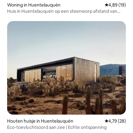
Woning in Huentelauquén
Gemiddelde be
4,89 (19)
Huis in Huentelauquén op een steenworp afstand van
twee stranden.
Houten huisje in Huentelauquén
Gemiddelde be
4,79 (28)
Eco-toevluchtsoord aan zee | Echte ontspanning