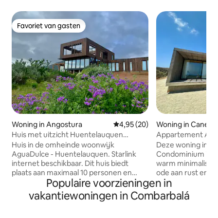
Favoriet van gasten
Favoriet van gasten
Woning in Angostura
Gemiddelde beoordeling van 4,9
4,95 (20)
Woning in Canela
Huis met uitzicht Huentelauquen
Appartement Agu
Condominium Agua Dulce
Huentelauquen
Huis in de omheinde woonwijk
Deze woning in he
AguaDulce - Huentelauquen. Starlink
Condominium is o
internet beschikbaar. Dit huis biedt
warm minimalistis
plaats aan maximaal 10 personen en
ode aan rust en g
Populaire voorzieningen in
beschikt over een gezellige woonkamer
4 slaapkamers (3 
met een houtkachel en een ruime
en 4 badkamers m
vakantiewoningen in Combarbalá
keuken met kookeiland, de perfecte
plaats aan 12 pers
setting voor familiebijeenkomsten.
terras met quinch