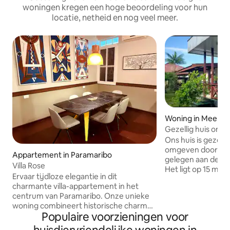
woningen kregen een hoge beoordeling voor hun
locatie, netheid en nog veel meer.
Woning in Meerzo
Gezellig huis omg
Ons huis is gezellig
omgeven door nat
Appartement in Paramaribo
gelegen aan de Oo
Villa Rose
Het ligt op 15 min
Ervaar tijdloze elegantie in dit
Wijdenbosch-brug
charmante villa-appartement in het
de hoofdstad te k
centrum van Paramaribo. Onze unieke
chinees restauran
woning combineert historische charme
(Javaanse restaura
Populaire voorzieningen voor
met moderne gemakken. Hoge
zit een supermark
plafonds, hardhouten vloeren en houten
de straat. Je kun