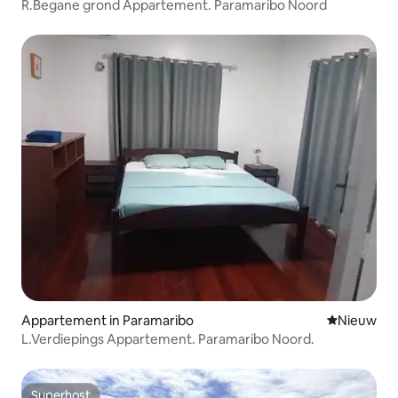
R.Begane grond Appartement. Paramaribo Noord
Appartement in Paramaribo
Nieuwe ac
Nieuw
L.Verdiepings Appartement. Paramaribo Noord.
Superhost