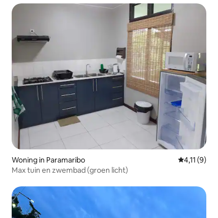
Woning in Paramaribo
Gemiddelde 
4,11 (9)
Max tuin en zwembad (groen licht)