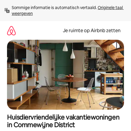
Ga
Sommige informatie is automatisch vertaald. 
Originele taal 
direct
weergeven
naar
inhoud
Je ruimte op Airbnb zetten
Huisdiervriendelijke vakantiewoningen
in Commewijne District