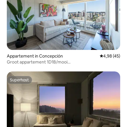
Appartement in Concepción
Gemiddelde be
4,98 (45)
Groot appartement 1D1B/mooi
uitzicht/fitnessruimte/zwembad
Superhost
Superhost