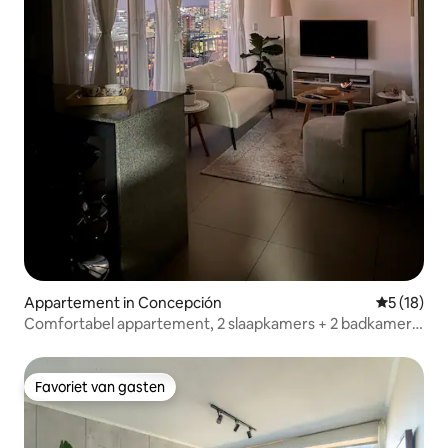
Appartement in Concepción
Gemiddelde
5 (18)
Comfortabel appartement, 2 slaapkamers + 2 badkamers
en parkeergelegenheid
Favoriet van gasten
Favoriet van gasten