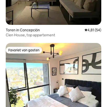
Toren in Concepción
Gemiddelde be
4,81 (54)
Cien House, top appartement
Favoriet van gasten
Favoriet van gasten