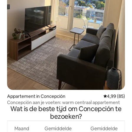
Appartement in Concepción
Gemiddelde be
4,99 (85)
Concepción aan je voeten: warm centraal appartement
Wat is de beste tijd om Concepción te
bezoeken?
Maand
Gemiddelde
Gemiddelde