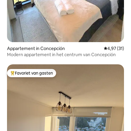
Appartement in Concepción
Gemiddelde be
4,97 (31)
Modern appartement in het centrum van Concepción
Favoriet van gasten
Topfavoriet van gasten