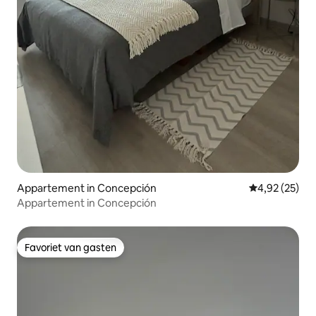
Appartement in Concepción
Gemiddelde be
4,92 (25)
Appartement in Concepción
Favoriet van gasten
Favoriet van gasten