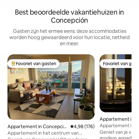
Best beoordeelde vakantiehuizen in
Concepción
Gasten zijn het ermee eens: deze accommodaties
worden hoog gewaardeerd voor hun locatie, netheid
en meer.
Favoriet van gasten
Favoriet van gas
Topfavoriet van gasten
Favoriet van gas
Appartement in C
Appartement in he
Appartement in Concepció
Gemiddelde beoordeling van 4,98
4,98 (176)
Concepción
Geniet van je verb
n
Appartement in het centrum van
modern apparteme
Concepción met 2 suites en