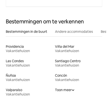
Bestemmingen om te verkennen
Bestemmingen in de buurt
Andere accommodaties
Best
Providencia
Viña del Mar
Vakantiehuizen
Vakantiehuizen
Las Condes
Santiago Centro
Vakantiehuizen
Vakantiehuizen
Ñuñoa
Concón
Vakantiehuizen
Vakantiehuizen
Valparaíso
Toon meer
Vakantiehuizen