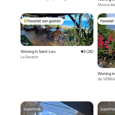
l'Ancre b
onze ber
Favoriet van gasten
Favoriet
Topfavoriet van gasten
Favoriet
Woning in Saint-Leu
Gemiddelde beoordel
5 (26)
La Savane
Woning in
de VERRA
Superhost
Superho
Superhost
Superho