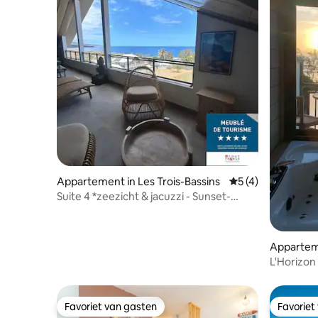
Appartement in Les Trois-Bassins
Gemiddelde beoord
5 (4)
Suite 4 *zeezicht & jacuzzi - Sunset-
ervaring!
Apparteme
L'Horizon 
strand/z
Favoriet van gasten
Favoriet
Favoriet van gasten
Favoriet