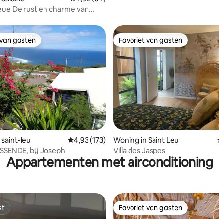
leue De rust en charme van
gen
 van gasten
Favoriet van gasten
 van gasten
Favoriet van gasten
ing van 5 uit 5, 26 recensies
 saint-leu
Gemiddelde beoordeling van 4,93 uit 5, 173 r
4,93 (173)
Woning in Saint Leu
SSENDE, bij Joseph
Villa des Jaspes
Appartementen met airconditioning
st
Favoriet van gasten
st
Favoriet van gasten