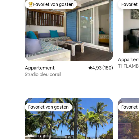
Favoriet van gasten
Favoriet
Topfavoriet van gasten
Favoriet
Apparteme
Ti' FLAM
Appartement
Gemiddelde beoordeling 
4,93 (180)
Studio bleu corail
Favoriet van gasten
Favoriet
Favoriet van gasten
Favoriet