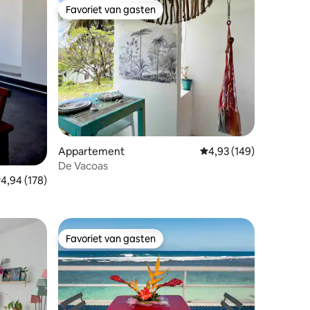
Favoriet van gasten
Favoriet van gasten
ecensies
Appartement
Gemiddelde beoordeling
4,93 (149)
De Vacoas
emiddelde beoordeling van 4,94 uit 5, 178 recensies
4,94 (178)
Favoriet van gasten
Favoriet van gasten