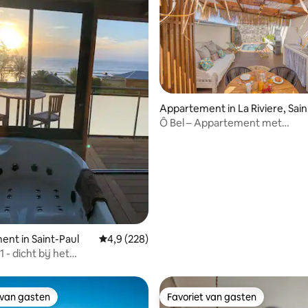
Appartement in La Riviere, Sain
Louis
Ô Bel – Appartement met
privézwembad in La Rivière-Sai
eling van 5 uit 5, 4 recensies
nt in Saint-Paul
Gemiddelde beoordeling van 4,9 uit 5, 228 r
4,9 (228)
1 - dicht bij het
eezicht/bubbelbad
 van gasten
Favoriet van gasten
 van gasten
Favoriet van gasten