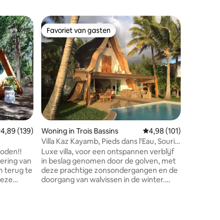
Appartem
Favoriet van gasten
Superho
Favoriet van gasten
Superho
Ocean Su
fantastis
In het we
accommod
voor een 
vrienden in Réun
van 90 m
grote arc
en biedt
van Point
bent idea
emiddelde beoordeling van 4,89 uit 5, 139 recensies
4,89 (139)
Woning in Trois Bassins
Gemiddelde beoordeling
4,98 (101)
door van 
Moderne 
Villa Kaz Kayamb, Pieds dans l'Eau, Souris
bioclima
Blanche
boden‼️
Luxe villa, voor een ontspannen verblijf
respect v
ering van
in beslag genomen door de golven, met
 terug te
deze prachtige zonsondergangen en de
deze
doorgang van walvissen in de winter.
mfortabele
Voeten in het water met directe toegang
tot het strand, een groot terras verlengd
door een onverwarmd
 en de
overloopzwembad en de bosrijke