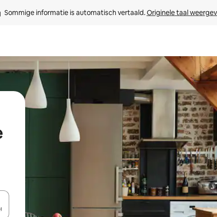
Sommige informatie is automatisch vertaald. 
Originele taal weerge
e
een keuze met je de pijltjestoetsen omhoog en omlaag, óf door te tik