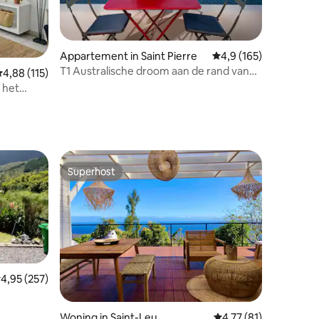
ecensies
Appartement in Saint Pierre
Gemiddelde beoordelin
4,9 (165)
T1 Australische droom aan de rand van
emiddelde beoordeling van 4,88 uit 5, 115 recensies
4,88 (115)
de lagune
 het
Superhost
Superhost
emiddelde beoordeling van 4,95 uit 5, 257 recensies
4,95 (257)
ecensies
Woning in Saint-Leu
Gemiddelde beoordelin
4,77 (81)