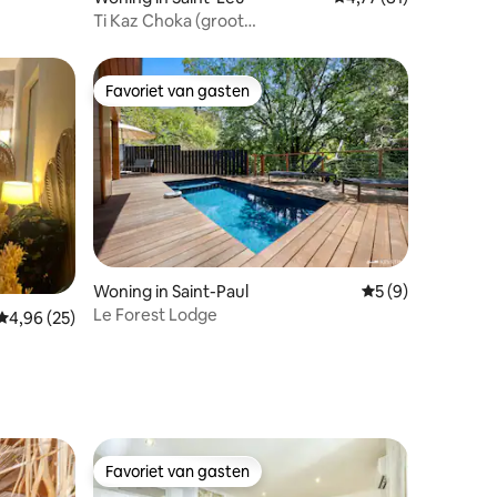
Ti Kaz Choka (groot
terras/onbelemmerd zeezicht)
Favoriet van gasten
Favoriet van gasten
Woning in Saint-Paul
Gemiddelde beoord
5 (9)
Le Forest Lodge
ecensies
Gemiddelde beoordeling van 4,96 uit 5, 25 recensies
4,96 (25)
Favoriet van gasten
Favoriet van gasten