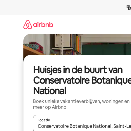
Ga
direct
naar
inhoud
Huisjes in de buurt van
Conservatoire Botaniqu
National
Boek unieke vakantieverblijven, woningen en
meer op Airbnb
Locatie
Wanneer er suggesties beschikbaar zijn, maak je 