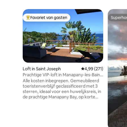
Favoriet van gasten
Superho
Topfavoriet van gasten
Superho
Loft in Saint Joseph
Gemiddelde beoordeling 
4,99 (271)
Prachtige VIP-loft in Manapany-les-Bains,
met uitzicht op zee
Alle kosten inbegrepen. Gemeubileerd
toeristenverblijf geclassificeerd met 3
sterren, ideaal voor een huwelijksreis, in
de prachtige Manapany Bay, op korte
loopafstand van het natuurlijke
zwembad. Een uitgestrekt terras met
uitzicht op de Indische Oceaan, zover
het oog reikt. Door het enorme glazen
raam kun je vanuit de accommodatie