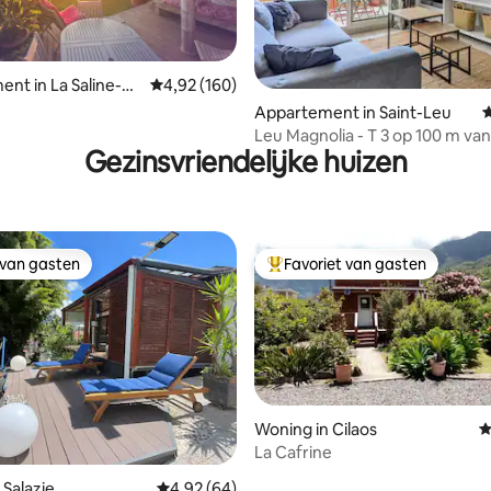
nt in La Saline-Le
Gemiddelde beoordeling van 4,92 uit 5, 160 r
4,92 (160)
n
g van 4,9 uit 5, 118 recensies
Appartement in Saint-Leu
G
Leu Magnolia - T 3 op 100 m van
Gezinsvriendelijke huizen
strand
 van gasten
Favoriet van gasten
 van gasten
Topfavoriet van gasten
Woning in Cilaos
G
La Cafrine
van 4,94 uit 5, 187 recensies
 Salazie
Gemiddelde beoordeling van 4,92 uit 5, 64 r
4,92 (64)