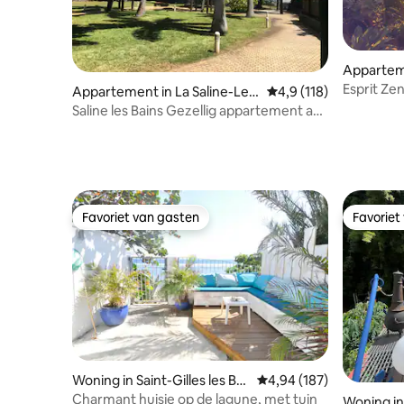
Apparteme
s-Bains
Esprit Ze
Appartement in La Saline-Les
Gemiddelde beoordelin
4,9 (118)
-Bains
Saline les Bains Gezellig appartement aan
het water
Favoriet van gasten
Favoriet
Favoriet van gasten
Favoriet
Woning in Saint-Gilles les Bai
Gemiddelde beoordeling 
4,94 (187)
ns
Charmant huisje op de lagune, met tuin
Woning in