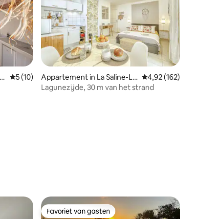
t-
Gemiddelde beoordeling van 5 uit 5, 10 recensies
5 (10)
Appartement in La Saline-Le
Gemiddelde beoordeling
4,92 (162)
s-Bains
Lagunezijde, 30 m van het strand
nt-Louis
ecensies
Favoriet van gasten
Favoriet van gasten