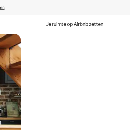
ven
Je ruimte op Airbnb zetten
ken of swipen.