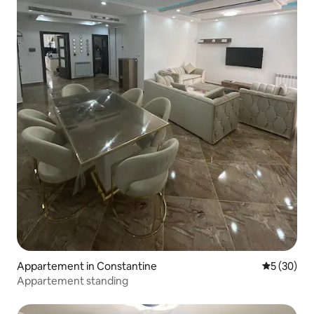
Appartement in Constantine
Gemiddelde
5 (30)
Appartement standing