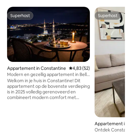
Superhost
Superhost
Superhost
Superhost
Appartement in Constantine
Gemiddelde beoordeling van 4,8
4,83 (52)
Modern en gezellig appartement in Belle
Vue (Bel-Air)
Welkom in je huis in Constantine! Dit
appartement op de bovenste verdieping
is in 2025 volledig gerenoveerd en
combineert modern comfort met
authentieke charme. De grootste troef
is het privéterras met een
adembenemend panoramisch uitzicht
over de stad; de perfecte plek voor
Appartement in C
koffie in de ochtend, drankjes bij
Ontdek Constanti
zonsondergang of gewoon ontspannen