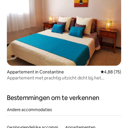
Appartement in Constantine
Gemiddelde be
4,88 (75)
Appartement met prachtig uitzicht dicht bij het
stadscentrum
Bestemmingen om te verkennen
Andere accommodaties
Gezinsvriendelijke accommodaties
Appartementen