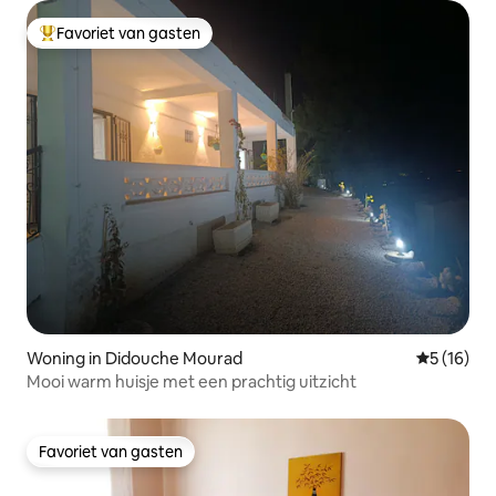
Favoriet van gasten
Topfavoriet van gasten
Woning in Didouche Mourad
Gemiddelde
5 (16)
Mooi warm huisje met een prachtig uitzicht
Favoriet van gasten
Favoriet van gasten