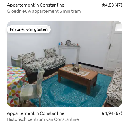
Appartement in Constantine
Gemiddelde be
4,83 (47)
Gloednieuw appartement 5 min tram
Favoriet van gasten
Favoriet van gasten
Appartement in Constantine
Gemiddelde be
4,94 (67)
Historisch centrum van Constantine