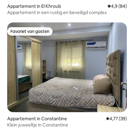
Appartement in El Khroub
Gemiddelde b
4,9 (84)
Appartement in een rustig en beveiligd complex
Favoriet van gasten
Favoriet van gasten
Appartement in Constantine
Gemiddelde be
4,77 (39)
Klein juweeltje in Constantine