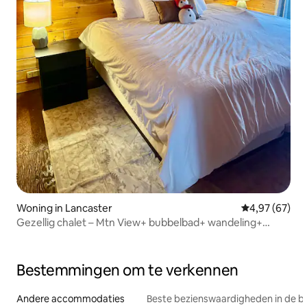
Woning in Lancaster
Gemiddelde be
4,97 (67)
Gezellig chalet – Mtn View+ bubbelbad+ wandeling+
Santa's Vil
Bestemmingen om te verkennen
Andere accommodaties
Beste bezienswaardigheden in de b