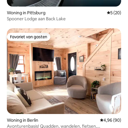
Woning in Pittsburg
Gemiddelde
5 (20)
Spooner Lodge aan Back Lake
Favoriet van gasten
Favoriet van gasten
Woning in Berlin
Gemiddelde be
4,96 (90)
Avonturenbasis! Quadden, wandelen, fietsen,