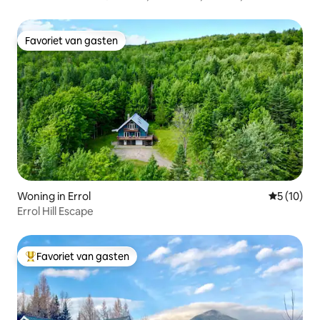
ontspannen, herhalen.
Favoriet van gasten
Favoriet van gasten
Woning in Errol
Gemiddelde
5 (10)
Errol Hill Escape
Favoriet van gasten
Topfavoriet van gasten