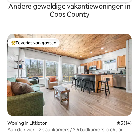
Andere geweldige vakantiewoningen in
Coos County
Favoriet van gasten
Topfavoriet van gasten
Woning in Littleton
Gemiddelde
5 (14)
Aan de rivier – 2 slaapkamers / 2,5 badkamers, dicht bij
het centrum