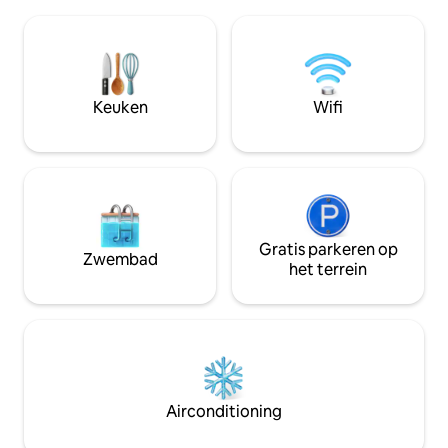
andere wilde dieren in deze rustige
konijnen en coyote
omgeving. Hoewel het afgelegen is, ben
of herten grazen 
je in tien minuten in Lancaster, NH, voor
Mogelijk heb je af
winkels, restaurants en films. Verken
spinnenwebben, v
Noord-VT en NH en keer dan terug naar
deuren of een pla
de rust van de hut. Goed opgevoede
Keuken
Wifi
honden zijn van harte welkom en
moeten buiten aangelijnd zijn.
Gratis parkeren op
Zwembad
het terrein
Airconditioning