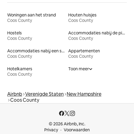
Woningen aan het strand
Houten huisjes
Coos County
Coos County
Hostels
Accommodaties nabij de piste
Coos County
Coos County
Accommodaties nabij een strand
Appartementen
Coos County
Coos County
Hotelkamers
Toon meer
Coos County
Airbnb
Verenigde Staten
New Hampshire
Coos County
© 2026 Airbnb, Inc.
Privacy
Voorwaarden