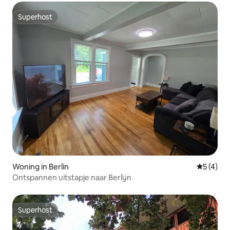
Superhost
Superhost
Woning in Berlin
Gemiddeld
5 (4)
Ontspannen uitstapje naar Berlijn
Superhost
Superhost