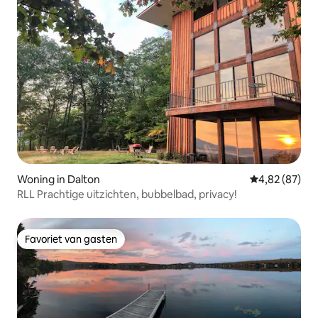
Woning in Dalton
Gemiddelde be
4,82 (87)
RLL Prachtige uitzichten, bubbelbad, privacy!
Favoriet van gasten
Favoriet van gasten