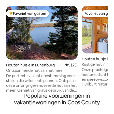
Favoriet van gasten
Favoriet van gas
Topfavoriet van gasten
Favoriet van gas
Houten huisje in Cl
Rustige hut in het
Houten huisje in Lunenburg
Gemiddelde beoordeling van 
5 (23)
Country
Onze prachtige hut 
Ontspannende hut aan het meer
hectare, dicht bij
De perfecte vakantiebestemming voor
en sneeuwscooter
stellen die willen ontspannen. Ontspan in
Hurlburt Nature 
deze onlangs gerenoveerde hut aan het
bevinden ons op e
meer. Geniet van gratis gebruik van de
Francis-meer en d
Populaire voorzieningen in
waterfiets, paddleboards en kajaks, of
in de meest noord
zwem in het rustige meer —
vakantiewoningen in Coos County
Pittsburg. Hoewel 
reddingsvesten aanwezig. Kijk uit naar
onze hut is eenvoud
loons, Amerikaanse zeearenden en
het bos. U kunt w