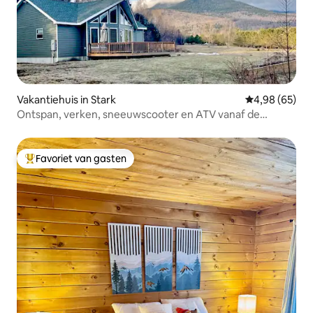
Vakantiehuis in Stark
Gemiddelde be
4,98 (65)
Ontspan, verken, sneeuwscooter en ATV vanaf de
accommodatie
Favoriet van gasten
Topfavoriet van gasten