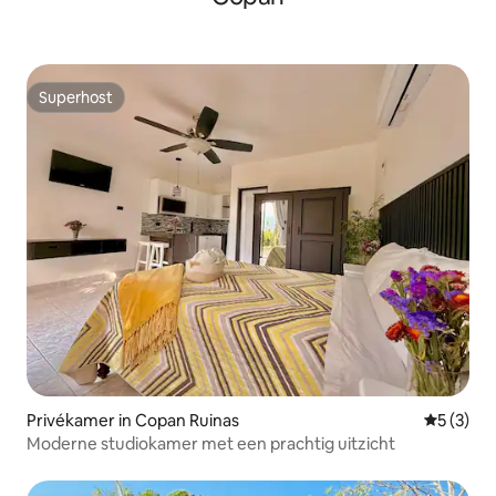
Superhost
Superhost
Privékamer in Copan Ruinas
Gemiddeld
5 (3)
Moderne studiokamer met een prachtig uitzicht