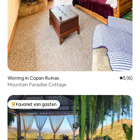
Woning in Copan Ruinas
Gemiddeld
5 (6)
Mountain Paradise Cottage
Favoriet van gasten
Topfavoriet van gasten