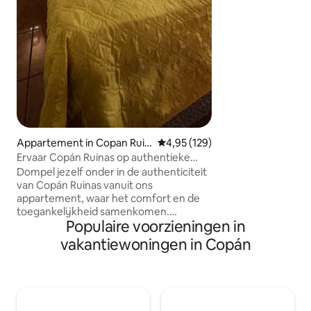
keuken - Cornet 
prachtig uitzicht
handdoeken - Sli
ons huis: - Onver
uniek uitzicht - Tr
ontwerp - Rustige ruimtes voor rust en
ontspanning
Appartement in Copan Ruin
Gemiddelde beoordeling van 4,95
4,95 (129)
as
Ervaar Copán Ruinas op authentieke
wijze
Dompel jezelf onder in de authenticiteit
van Copán Ruinas vanuit ons
appartement, waar het comfort en de
toegankelijkheid samenkomen.
Populaire voorzieningen in
Gelegen aan een hoofdweg, op slechts
vijf minuten rijden met de auto of
vakantiewoningen in Copán
motortaxi van het Bird Park of Canopy,
op vijf minuten van het Archeologisch
Park Copán en op slechts drie minuten
van het Central Park. Het is dus de
perfecte uitvalsbasis om dit charmante