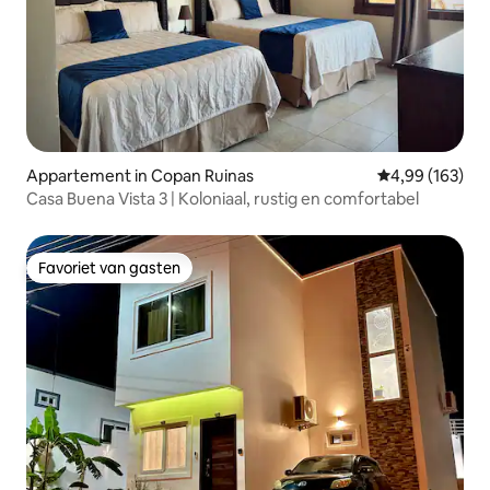
Appartement in Copan Ruinas
Gemiddelde beo
4,99 (163)
Casa Buena Vista 3 | Koloniaal, rustig en comfortabel
Favoriet van gasten
Favoriet van gasten