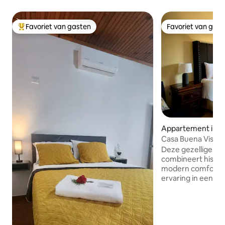
Favoriet van gasten
Favoriet van gas
Topfavoriet van gasten
Favoriet van gas
Appartement in C
as
Casa Buena Vista 1
het centrum
Deze gezellige a
combineert histo
modern comfort en
ervaring in een v
karakteristieke 
Honduras. Voorzie
Gratis wifi - Airco
plafondventilator 