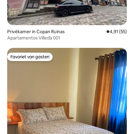
Privékamer in Copan Ruinas
Gemiddelde be
4,91 (55)
Apartamentos Villeda 001
Favoriet van gasten
Favoriet van gasten