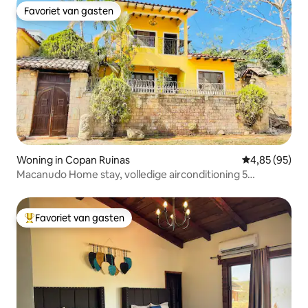
Favoriet van gasten
Favoriet van gasten
Woning in Copan Ruinas
Gemiddelde be
4,85 (95)
Macanudo Home stay, volledige airconditioning 5
slaapkamers.
Favoriet van gasten
Topfavoriet van gasten