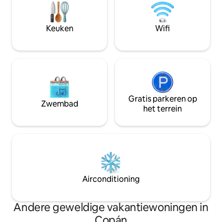
dorp en zijn omgeving te ontdekken.
Perfect voor koppels en individuele
reizigers. Welkom bij de ervaring Copán
Keuken
Wifi
R.
Gratis parkeren op
Zwembad
het terrein
Airconditioning
Andere geweldige vakantiewoningen in
Copán