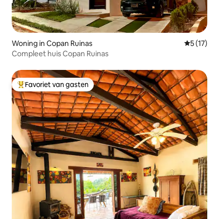
Woning in Copan Ruinas
Gemiddelde
5 (17)
Compleet huis Copan Ruinas
Favoriet van gasten
Topfavoriet van gasten