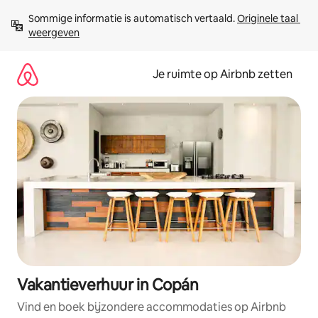
Ga
Sommige informatie is automatisch vertaald. 
Originele taal 
direct
weergeven
naar
inhoud
Je ruimte op Airbnb zetten
Vakantieverhuur in Copán
Vind en boek bijzondere accommodaties op Airbnb