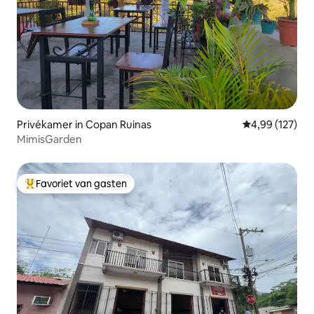
Privékamer in Copan Ruinas
Gemiddelde beo
4,99 (127)
MimisGarden
Favoriet van gasten
Topfavoriet van gasten