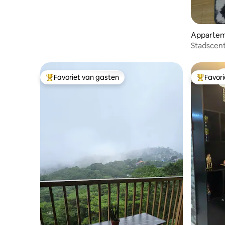
Appartem
Stadscent
Cedar Pe
Favoriet van gasten
Favor
Topfavoriet van gasten
Topfavor