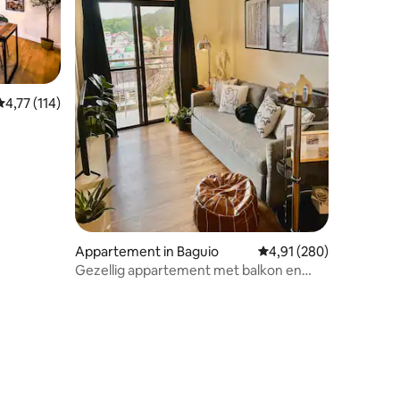
Gemiddelde beoordeling van 4,77 uit 5, 114 recensies
4,77 (114)
Appartement in Baguio
Gemiddelde beoordeling
4,91 (280)
Gezellig appartement met balkon en
snelle wifi op 3 minuten van WrightPark