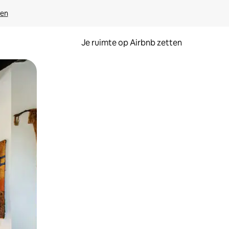
ven
Je ruimte op Airbnb zetten
ken of swipen.