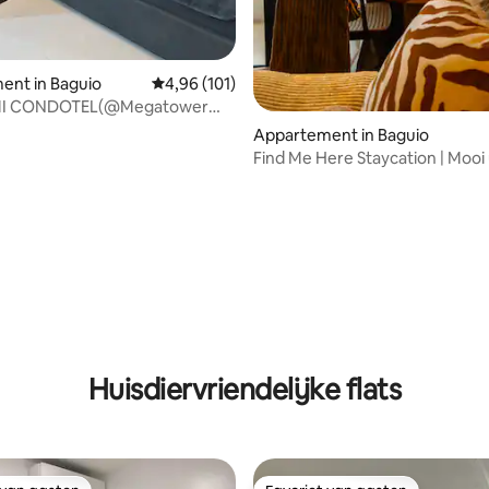
ent in Baguio
Gemiddelde beoordeling van 4,96 uit 5, 101 r
4,96 (101)
MI CONDOTEL(@Megatower
,Session
Appartement in Baguio
Find Me Here Staycation | Mooi 
op de bergen
ling van 5 uit 5, 10 recensies
Huisdiervriendelijke flats