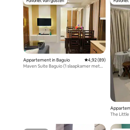
Favoriet van gasten
Favoriet
Favoriet van gasten
Favoriet
Appartement in Baguio
Gemiddelde beoordeling
4,92 (89)
Maven Suite Baguio (1 slaapkamer met
balkon)
Appartem
The Littl