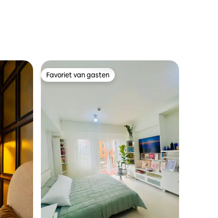
ecensies
Favoriet van gasten
Favoriet van gasten