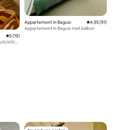
ecensies
Appartement in Baguio
Gemiddelde beoordelin
4,95 (91)
Appartement in Baguio met balkon
Gemiddelde beoordeling van 5 uit 5, 19 recensies
5 (19)
uitzicht