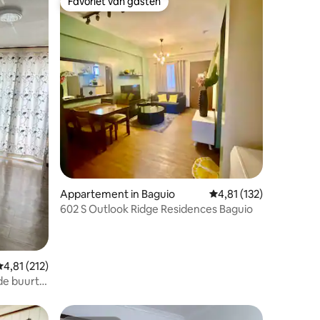
Favoriet van gasten
Favoriet van gasten
Appartement in Baguio
Gemiddelde beoordeling
4,81 (132)
602 S Outlook Ridge Residences Baguio
ecensies
emiddelde beoordeling van 4,81 uit 5, 212 recensies
4,81 (212)
de buurt