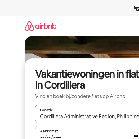
Ga
direct
naar
inhoud
Vakantiewoningen in flat
in Cordillera
Vind en boek bijzondere flats op Airbnb
Locatie
Wanneer er suggesties beschikbaar zijn, maak je 
Aankomst