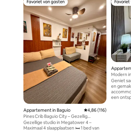
Favoriet van gasten
Favoriet
Favoriet van gasten
Favoriet
Appartem
Modern i
slaapkame
Geniet sa
parkeerg
en gemak 
accommoda
een ontsp
We liggen
van de bo
Appartement in Baguio
Gemiddelde beoordeling
4,86 (116)
Wright Pa
Pines Crib Baguio City – Gezellig
minuten v
appartement in de buurt van Session
Gezellige studio in Megatower 4 –
Park en M
Maximaal 4 slaapplaatsen 🛏️ 1 bed van
basisvoor