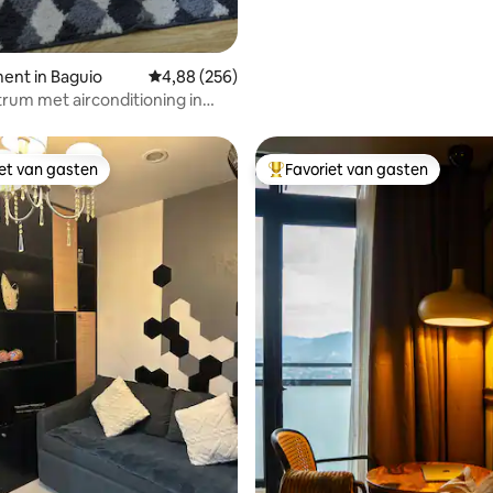
ent in Baguio
Gemiddelde beoordeling van 4,88 uit 5, 256 r
4,88 (256)
rum met airconditioning in
ak
iet van gasten
Favoriet van gasten
iet van gasten
Topfavoriet van gasten