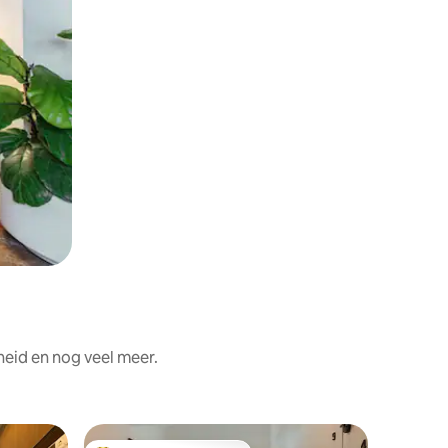
heid en nog veel meer.
Appartem