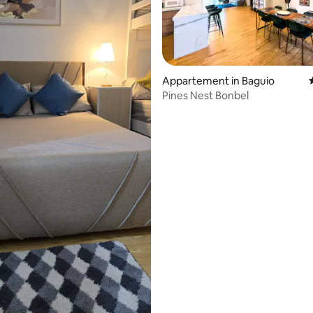
van 4,86 uit 5, 272 recensies
Appartement in Baguio
Pines Nest Bonbel