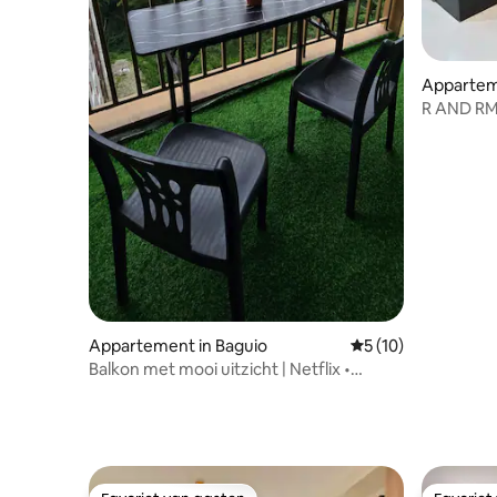
Appartem
R AND R
1)Near SM
Appartement in Baguio
Gemiddelde beoorde
5 (10)
Balkon met mooi uitzicht | Netflix •
Parkeren