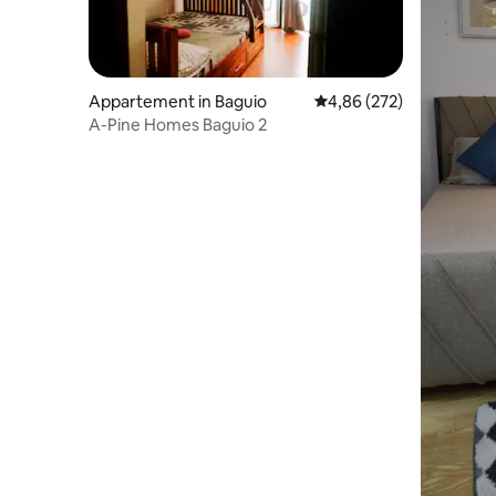
Appartement in Baguio
Gemiddelde beoordeling 
4,86 (272)
A-Pine Homes Baguio 2