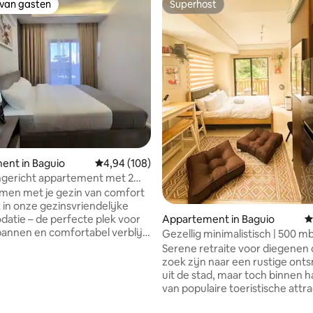
 van gasten
Superhost
 van gasten
Superhost
ent in Baguio
Gemiddelde beoordeling van 4,94 uit 5, 108 r
4,94 (108)
ngericht appartement met 2
rs en GRATIS veilige
men met je gezin van comfort
elegenheid
in onze gezinsvriendelijke
Appartement in Baguio
G
tie – de perfecte plek voor
annen en comfortabel verblijf.
Gezellig minimalistisch | 500 mb
 op slechts 3–4 minuten rijden
Uitzicht op de tuin Pinetrees
Serene retraite voor diegenen 
tanische tuin, The Mansion en
zoek zijn naar een rustige ont
 van 4,86 uit 5, 116 recensies
rk, en op slechts een paar
uit de stad, maar toch binnen 
an Session Road, SM, Burnham
van populaire toeristische attra
ines View Park. Winkels en
Onze ruimte in minimalistische st
zieningen zijn ook gunstig