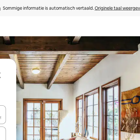
Sommige informatie is automatisch vertaald. 
Originele taal weerge
een keuze met je de pijltjestoetsen omhoog en omlaag, óf door te tik