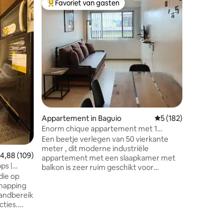
Favoriet van gasten
Favor
Topfavoriet van gasten
Topfavo
2-slaapk
parkeerg
Welkom in
Video
ruime ap
in Outloo
City is i
zakenrei
slaapkam
entertai
Video. D
het gemak
maaltijde
op slech
ecensies
Appartement in Baguio
Gemiddelde beoordel
5 (182)
topattra
Enorm chique appartement met 1
extra ge
slaapkamer en balkon in de buurt van
Een beetje verlegen van 50 vierkante
bewaakt 
Session Rd
meter , dit moderne industriële
Boek nu.
emiddelde beoordeling van 4,88 uit 5, 109 recensies
4,88 (109)
appartement met een slaapkamer met
ps |
balkon is zeer ruim geschikt voor
die op
maximaal 6 personen comfortabel. Het
snapping
ligt in het hart van Baguio City. Op
handbereik
loopafstand van Session Road, City
cties.
Market, Burnham Park, supermarkten,
ijl is
restaurants, ziekenhuizen en