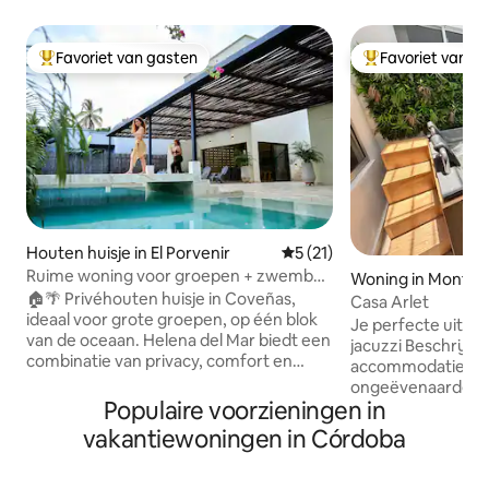
Favoriet van gasten
Favoriet van g
Topfavoriet van gasten
Topfavoriet van 
Houten huisje in El Porvenir
Gemiddelde beoordeling van 
5 (21)
Ruime woning voor groepen + zwembad
Woning in Monterí
+ airco + wifi @Coveñas
🏠🌴 Privéhouten huisje in Coveñas,
Casa Arlet
ideaal voor grote groepen, op één blok
Je perfecte uitsta
van de oceaan. Helena del Mar biedt een
jacuzzi Beschrijvi
combinatie van privacy, comfort en
accommodatie: Ko
ruime gedeelde ruimtes. 👨‍👧‍👧Perfect
ongeëvenaarde erv
voor gezinnen en vrienden, met hulp in
Populaire voorzieningen in
die is ontworpen v
de keuken en bij de schoonmaak
Ons huis combinee
vakantiewoningen in Córdoba
overdag, zodat jullie je alleen maar
inrichting met mo
hoeven te bekommeren om te
ideaal voor familie
genieten. ✨Een ruimte die is ontworpen