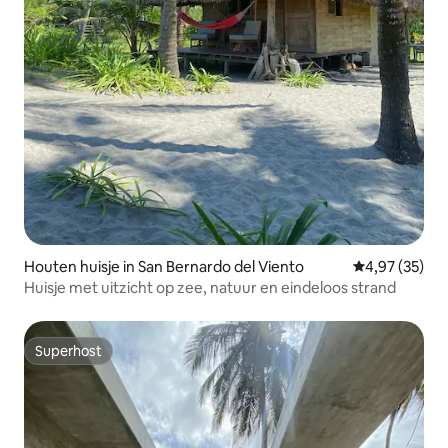
Houten huisje in San Bernardo del Viento
Gemiddelde be
4,97 (35)
Huisje met uitzicht op zee, natuur en eindeloos strand
Superhost
Superhost