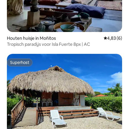
Houten huisje in Moñitos
Gemiddelde b
4,83 (6)
Tropisch paradijs voor Isla Fuerte 8px | AC
Superhost
Superhost