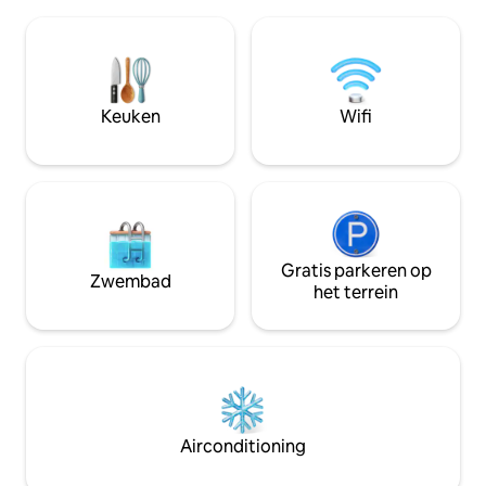
met vrienden of 
om unieke momenten te delen en tot
pauze. Waarom vo
rust te komen, waar jullie samen kunnen
het moment dat je
ontspannen en uitrusten in de rust van
warmte van thuis, 
de plek, zonder je zorgen te maken over
en een inrichting 
de details. Je verblijf is in de beste
te laten ontspann
Keuken
Wifi
handen!
verzeker je van je
Gratis parkeren op
Zwembad
het terrein
Airconditioning