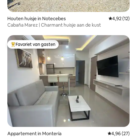
Houten huisje in Notecebes
Gemiddelde be
4,92 (12)
Cabaña Marez | Charmant huisje aan de kust
Favoriet van gasten
Topfavoriet van gasten
Appartement in Montería
Gemiddelde be
4,96 (27)