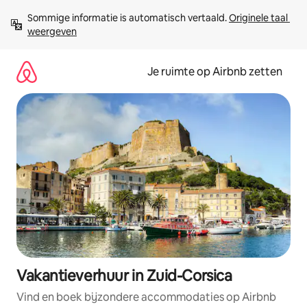
Ga
Sommige informatie is automatisch vertaald. 
Originele taal 
direct
weergeven
naar
inhoud
Je ruimte op Airbnb zetten
Vakantieverhuur in Zuid-Corsica
Vind en boek bijzondere accommodaties op Airbnb