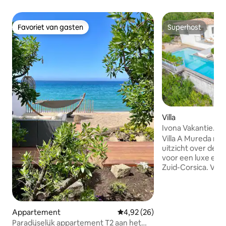
Favoriet van gasten
Superhost
Favoriet van gasten
Superhost
Villa
Ivona Vakantie. Lux
Villa A Mureda me
uitzicht over de ba
voor een luxe en 
Zuid-Corsica. Voorzieningen: -Infinity
verwarmd zwembad
slaapkamers met 
terras - Grote uit
Gezellige woonka
Appartement
Gemiddelde beoordeling van 4,9
4,92 (26)
Jacuzzi - jeu de b
Paradijselijk appartement T2 aan het
met uitzicht op de baai Ge