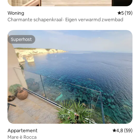
Woning
Gemiddelde
5 (19)
Charmante schapenkraal · Eigen verwarmd zwembad
Superhost
Superhost
Appartement
Gemiddelde b
4,8 (59)
Mare è Rocca