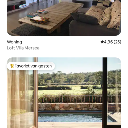
Woning
Gemiddelde be
4,96 (25)
Loft Villa Mersea
Favoriet van gasten
Topfavoriet van gasten