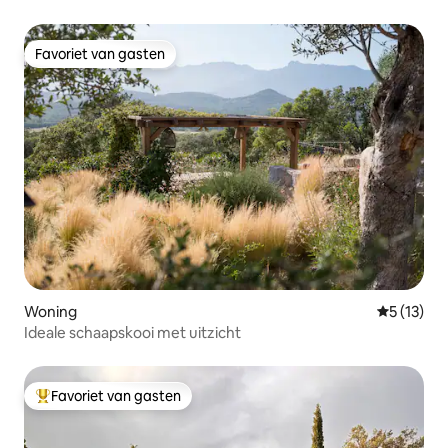
Favoriet van gasten
Favoriet van gasten
Woning
Gemiddelde
5 (13)
Ideale schaapskooi met uitzicht
Favoriet van gasten
Topfavoriet van gasten