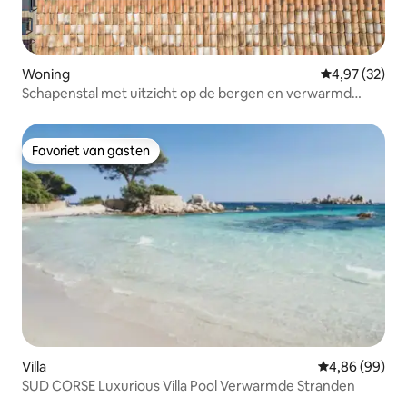
Woning
Gemiddelde be
4,97 (32)
Schapenstal met uitzicht op de bergen en verwarmd
zwembad
Favoriet van gasten
Favoriet van gasten
Villa
Gemiddelde be
4,86 (99)
SUD CORSE Luxurious Villa Pool Verwarmde Stranden