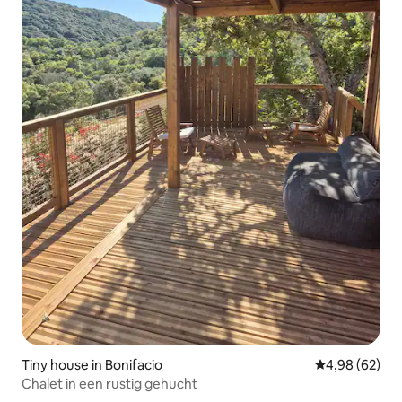
Tiny house in Bonifacio
Gemiddelde be
4,98 (62)
Chalet in een rustig gehucht