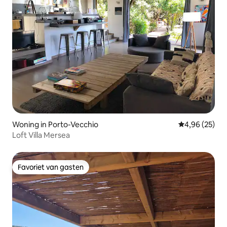
Woning in Porto-Vecchio
Gemiddelde be
4,96 (25)
Loft Villa Mersea
Favoriet van gasten
Favoriet van gasten