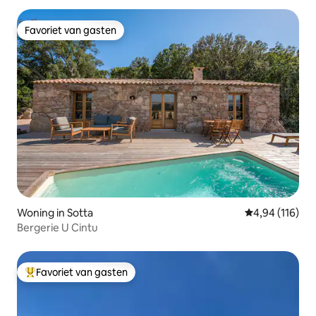
Favoriet van gasten
Favoriet van gasten
Woning in Sotta
Gemiddelde beo
4,94 (116)
Bergerie U Cintu
Favoriet van gasten
Topfavoriet van gasten