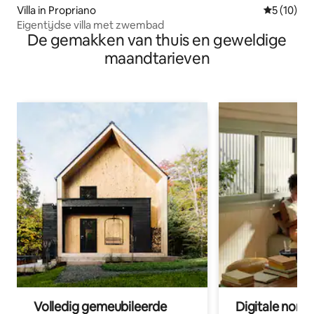
Villa in Propriano
Gemiddelde
5 (10)
Eigentijdse villa met zwembad
De gemakken van thuis en geweldige
maandtarieven
Volledig gemeubileerde
Digitale nom