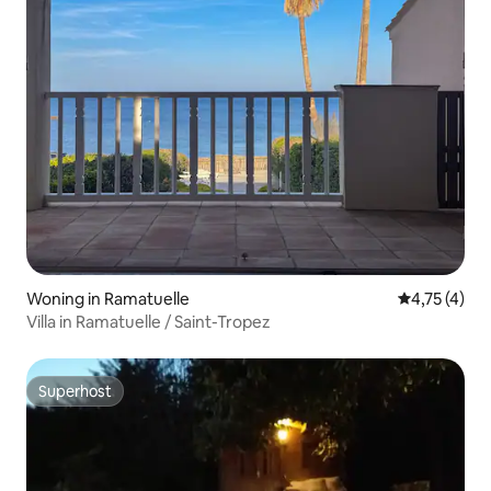
Woning in Ramatuelle
Gemiddelde b
4,75 (4)
Villa in Ramatuelle / Saint-Tropez
Superhost
Superhost