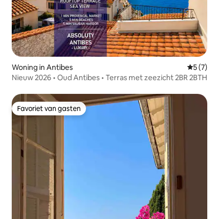
Woning in Antibes
Gemiddeld
5 (7)
Nieuw 2026 • Oud Antibes • Terras met zeezicht 2BR 2BTH
Favoriet van gasten
Favoriet van gasten