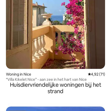
Woning in Nice
Gemiddelde be
4,92 (71)
“Villa Kikelet Nice” - aan zee in het hart van Nice
Huisdiervriendelijke woningen bij het
strand