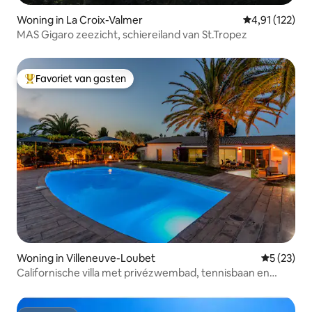
Woning in La Croix-Valmer
Gemiddelde beo
4,91 (122)
MAS Gigaro zeezicht, schiereiland van St.Tropez
Favoriet van gasten
Topfavoriet van gasten
Woning in Villeneuve-Loubet
Gemiddelde
5 (23)
Californische villa met privézwembad, tennisbaan en
padelbaan