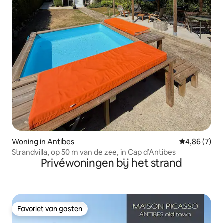
Woning in Antibes
Gemiddelde b
4,86 (7)
Strandvilla, op 50 m van de zee, in Cap d’Antibes
Privéwoningen bij het strand
Favoriet van gasten
Favoriet van gasten