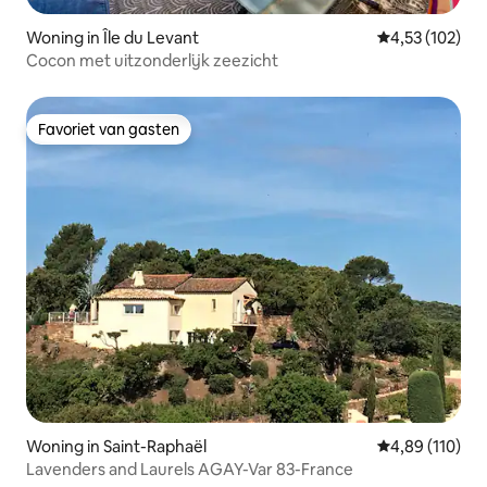
Woning in Île du Levant
Gemiddelde beo
4,53 (102)
Cocon met uitzonderlijk zeezicht
Favoriet van gasten
Favoriet van gasten
Woning in Saint-Raphaël
Gemiddelde beo
4,89 (110)
Lavenders and Laurels AGAY-Var 83-France