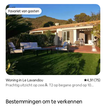
Favoriet van gasten
Favoriet van gasten
Woning in Le Lavandou
Gemiddelde be
4,91 (75)
Prachtig uitzicht op zee🏝 T2 op begane grond op 10
minuten van de zee
Bestemmingen om te verkennen