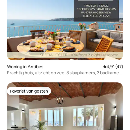
Woning in Antibes
Gemiddelde be
4,91 (47)
Prachtig huis, uitzicht op zee, 3 slaapkamers, 3 badkamers
jacuzzi sauna
Favoriet van gasten
Favoriet van gasten