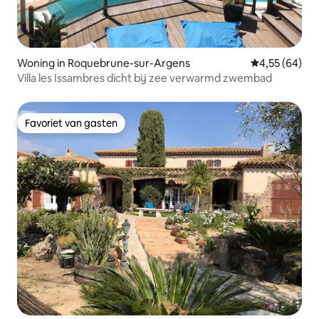
Woning in Roquebrune-sur-Argens
Gemiddelde be
4,55 (64)
Villa les Issambres dicht bij zee verwarmd zwembad
Favoriet van gasten
Favoriet van gasten