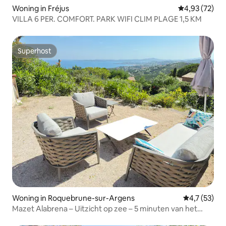
Woning in Fréjus
Gemiddelde be
4,93 (72)
VILLA 6 PER. COMFORT. PARK WIFI CLIM PLAGE 1,5 KM
Superhost
Superhost
Woning in Roquebrune-sur-Argens
Gemiddelde b
4,7 (53)
Mazet Alabrena – Uitzicht op zee – 5 minuten van het
strand