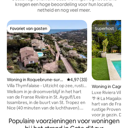
kregen een hoge beoordeling voor hun locatie,
netheid en nog veel meer.
Favoriet van gasten
Superhost
Favoriet van gasten
Superhost
Woning in Roquebrune-sur-
Gemiddelde beoordeling van 4,9
4,97 (33)
Argens
Villa Thymfalaise - Uitzicht op zee, rustig,
Woning in Cagnes
strand, tennis
Welkom in je droomverblijf in het hart
Luxe Riviera Villa*
van de Franse Rivièra in St. Aygulf/Les
wandelafstand van
🌴☀️La Magaloune C
Issambres, in de buurt van St. Tropez en
centrum
hart van de Franse 
Nice (40 minuten van de luchthaven).
rustige Provençaa
Deze elegante villa met zeezicht en een
voor je gezin. Dez
eigen VERWARMD zwembad ligt op
Populaire voorzieningen voor woningen
verwarmd zwemba
slechts 700 meter van het strand,
mediterrane tuin l