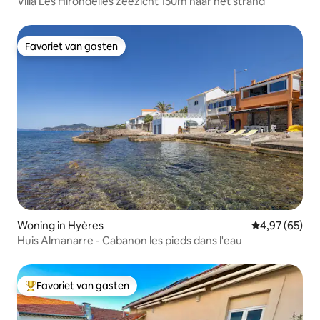
Villa Les Hirondelles zeezicht 150m naar het strand
Favoriet van gasten
Favoriet van gasten
Woning in Hyères
Gemiddelde be
4,97 (65)
Huis Almanarre - Cabanon les pieds dans l'eau
Favoriet van gasten
Topfavoriet van gasten