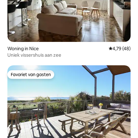
Woning in Nice
Gemiddelde be
4,79 (48)
Uniek vissershuis aan zee
Favoriet van gasten
Favoriet van gasten