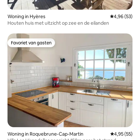
Woning in Hyères
Gemiddelde be
4,96 (53)
Houten huis met uitzicht op zee en de eilanden
Favoriet van gasten
Favoriet van gasten
Woning in Roquebrune-Cap-Martin
Gemiddelde be
4,95 (55)