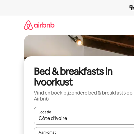
Ga
direct
naar
inhoud
Bed & breakfasts in
Ivoorkust
Vind en boek bijzondere bed & breakfasts op
Airbnb
Locatie
Wanneer er suggesties beschikbaar zijn, maak je 
Aankomst