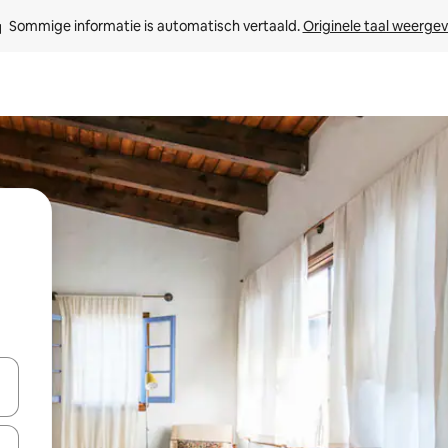
Sommige informatie is automatisch vertaald. 
Originele taal weerge
een keuze met je de pijltjestoetsen omhoog en omlaag, óf door te tik