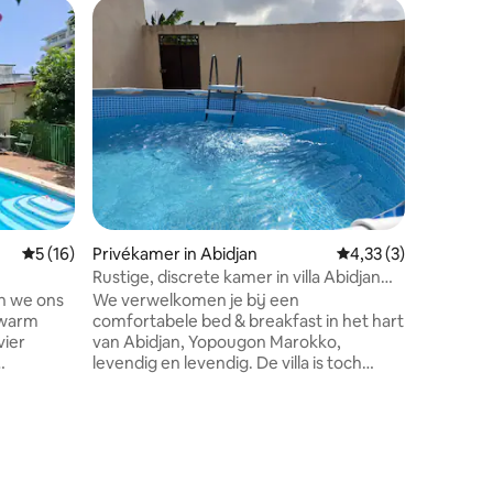
Appartem
Resident
Bed & brea
kamer is
verdiepin
uitzicht 
gezellig 
ecensies
bevallen. Voorzieningen en diensten: 
Gratis w
Weekschoonmaak Li
luchthav
Gemiddelde beoordeling van 5 uit 5, 16 recensies
5 (16)
Privékamer in Abidjan
Gemiddelde beoordeli
4,33 (3)
weg, in 
beveiligi
Rustige, discrete kamer in villa Abidjan
Yop7
en we ons
We verwelkomen je bij een
 warm
comfortabele bed & breakfast in het hart
vier
van Abidjan, Yopougon Marokko,
levendig en levendig. De villa is toch
n van onze
rustig en veilig. Alles is binnen 3 minuten
lopen: restaurants, winkels, supermarkt.
ieten van
Ons personeel staat voor u klaar en staat
en,
voor u klaar. De keuken is beschikbaar
ige villa.
om kleine gerechten voor je te koken.
een 100%
Elke kamer is uitgerust met