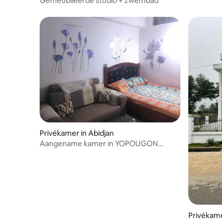
Gemeubileerde studio + zwembad
Privékamer in Abidjan
Aangename kamer in YOPOUGON
SIDECI AKADJOBA
Privékame