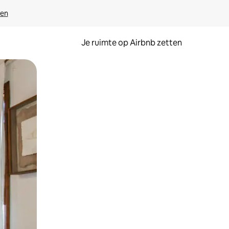
ven
Je ruimte op Airbnb zetten
ken of swipen.