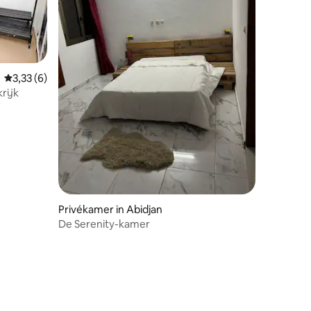
Gemiddelde beoordeling van 3,33 uit 5, 6 recensies
3,33 (6)
rijk
Privékamer in Abidjan
De Serenity-kamer