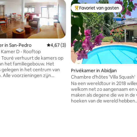
Favoriet van gasten
Topfavoriet van gasten
r in San-Pedro
Gemiddelde beoordeling van 4,67 uit 5, 3 r
4,67 (3)
 - Kamer D - Rooftop
e Touré verhuurt de kamers op
n het familiegebouw. Het
 gelegen in het centrum van
Privékamer in Abidjan
zijn
Chambre d'hôtes 'Villa Squash'
(5 minuten lopen) toegankelijk
Na een wereldtour in 2018 will
ie. Ook het strand ligt
welkom net zo aangenaam en
uten met de auto. Op deze
maken als degene die we in de 
ie is het een van de kamers
hoeken van de wereld hebben
en balkon met een
ontvangen en je laten geniete
mer die wordt verhuurd. Alle
beste plannen en contacten. Gelegen in
happelijke ruimtes van het
het hart van Zone 4, zul je gen
ling van 5 uit 5, 49 recensies
kamer, keuken, terras) zijn
een kamer met tropische kleur
egang.
volledig gerenoveerd, in een rust
Een zwembad in het groen en 