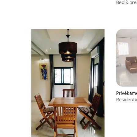
Bed & bre
Regenka
Privékame
Residentie