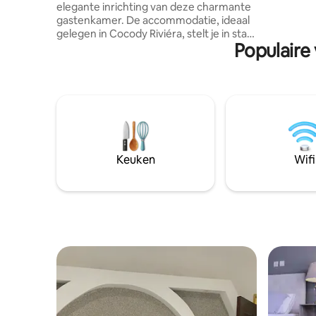
elegante inrichting van deze charmante
gastenkamer. De accommodatie, ideaal
gelegen in Cocody Riviéra, stelt je in staat
Populaire
om gemakkelijk de verschillende
buurten van Abidjan te bereiken. De
slaapkamer, op de begane grond, kijkt
uit op de tuin, het zwembad en de hut
waar je kunt ontspannen en genieten
van het ontbijt dat je wordt geserveerd.
De keuken is open voor de 'snack' -
bereiding. Tot slot kun je je voertuig veilig
parkeren.
Keuken
Wifi