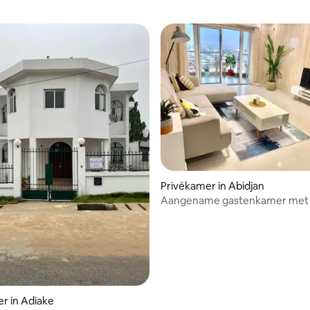
Privékamer in Abidjan
Aangename gastenkamer met 
badkamer in zone 4
r in Adiake