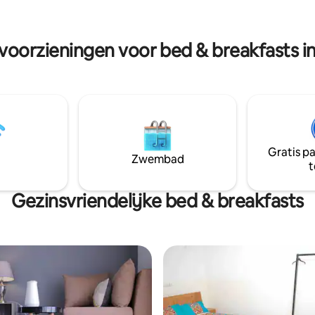
privé Squashclub stellen je in s
batterijen volledig op te laden.
 voorzieningen voor bed & breakfasts in
Gratis p
Zwembad
t
Gezinsvriendelijke bed & breakfasts