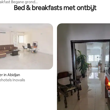
akfast Begane grond
Bed & breakfasts met ontbijt
mer
r in Abidjan
hotels Inovalis