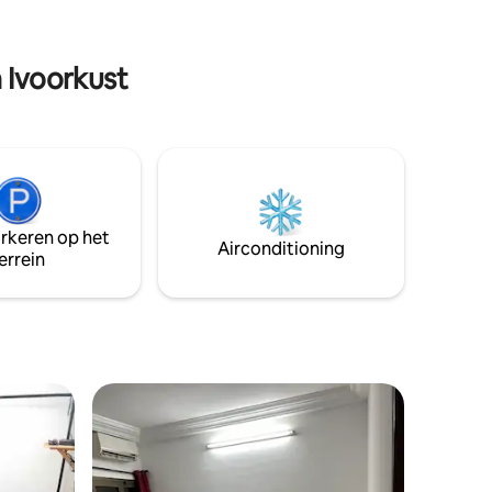
taat om je
airconditioning, Canal+ TV, Glasvezel
WiFi, eigen douche en toilet.
 Ivoorkust
arkeren op het
Airconditioning
errein