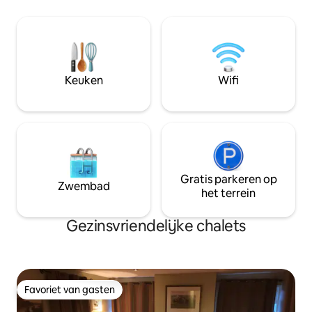
Aran-eilanden, de
bevinden zich op 1,4 km afstand. Ideaal
Atlantic Way en de
voor diegenen die hun eigen ruimte,
westen. Slechts 1
volledige keukenfaciliteiten, onlangs
snelweg M17. Luister in de ochtendzon
gerenoveerde badkamer met douche
naar het vogelgeza
willen. Gratis wifi en beveiligde parking.
de zon achter de bo
Eigen patio met uitzicht op de tuin.
Keuken
Wifi
minuten lopen naa
openbaar vervoer
Gratis parkeren op
Zwembad
het terrein
Gezinsvriendelijke chalets
Favoriet van gasten
Favoriet van gasten