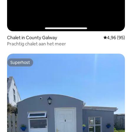
Chalet in County Galway
Gemiddelde be
4,96 (95)
Prachtig chalet aan het meer
Superhost
Superhost