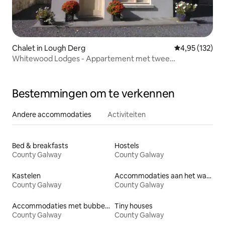
Chalet in Lough Derg
Gemiddelde beo
4,95 (132)
Whitewood Lodges - Appartement met twee
slaapkamers
Bestemmingen om te verkennen
Andere accommodaties
Activiteiten
Bed & breakfasts
Hostels
County Galway
County Galway
Kastelen
Accommodaties aan het water
County Galway
County Galway
Accommodaties met bubbelbad
Tiny houses
County Galway
County Galway