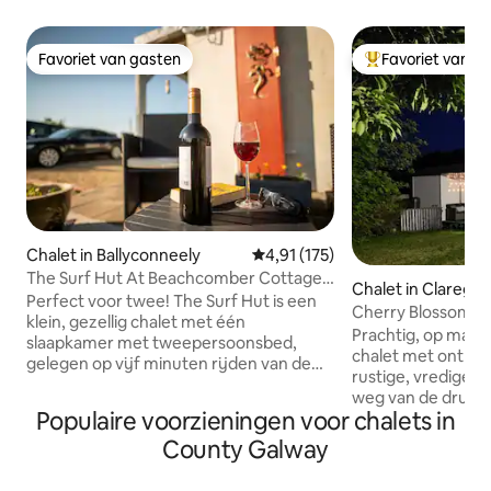
Favoriet van gasten
Favoriet van g
Favoriet van gasten
Topfavoriet van 
Chalet in Ballyconneely
Gemiddelde beoordeling van 4,91
4,91 (175)
The Surf Hut At Beachcomber Cottages
Chalet in Clarega
Perfect voor 2
Perfect voor twee! The Surf Hut is een
Cherry Blossom C
klein, gezellig chalet met één
Prachtig, op maat
slaapkamer met tweepersoonsbed,
chalet met ontbij
gelegen op vijf minuten rijden van de
rustige, vredige l
Connemara Golf Club en verschillende
weg van de drukte
prachtige witte zandstranden.
Populaire voorzieningen voor chalets in
minuten van Corra
Geweldige plek om te zwemmen, te
Claregalway en A
County Galway
wandelen op het strand, te golfen, te
Slechts 20 minute
surfen, te ponytrekken en te fietsen.
toegangspoort to
Keoghs Shop, bar en restaurant