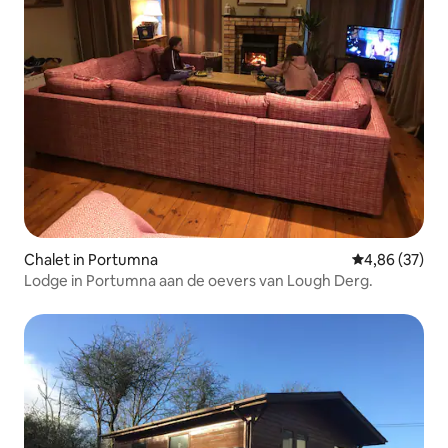
Chalet in Portumna
Gemiddelde be
4,86 (37)
Lodge in Portumna aan de oevers van Lough Derg.