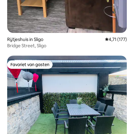
Rijtjeshuis in Sligo
Gemiddelde be
4,71 (177)
Bridge Street, Sligo
Favoriet van gasten
Favoriet van gasten