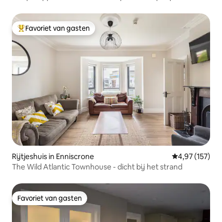
het stadscentrum
Favoriet van gasten
Topfavoriet van gasten
Rijtjeshuis in Enniscrone
Gemiddelde beo
4,97 (157)
The Wild Atlantic Townhouse - dicht bij het strand
Favoriet van gasten
Favoriet van gasten