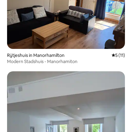
Rijtjeshuis in Manorhamilton
Gemiddeld
5 (11)
Modern Stadshuis - Manorhamiton