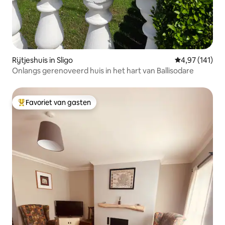
Rijtjeshuis in Sligo
Gemiddelde beo
4,97 (141)
Onlangs gerenoveerd huis in het hart van Ballisodare
Favoriet van gasten
Topfavoriet van gasten