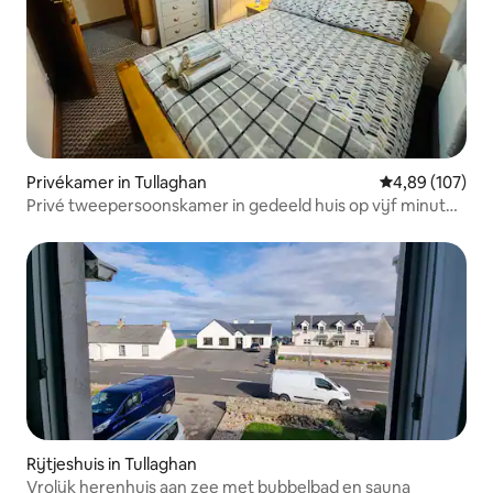
Privékamer in Tullaghan
Gemiddelde beo
4,89 (107)
Privé tweepersoonskamer in gedeeld huis op vijf minuten
van bundoran
Rijtjeshuis in Tullaghan
Vrolijk herenhuis aan zee met bubbelbad en sauna