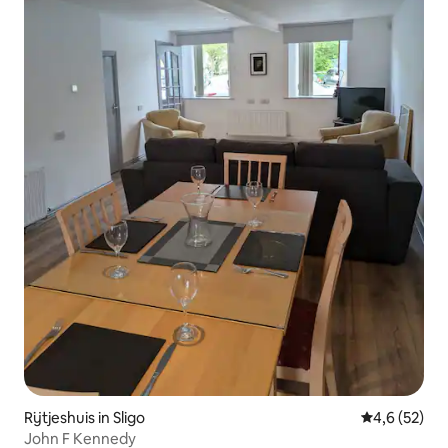
Rijtjeshuis in Sligo
Gemiddelde b
4,6 (52)
John F Kennedy