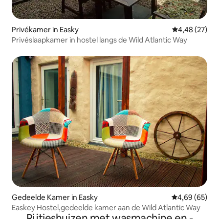
Privékamer in Easky
Gemiddelde be
4,48 (27)
Privéslaapkamer in hostel langs de Wild Atlantic Way
Gedeelde Kamer in Easky
Gemiddelde be
4,69 (65)
Easkey Hostel,gedeelde kamer aan de Wild Atlantic Way
Rijtjeshuizen met wasmachine en -