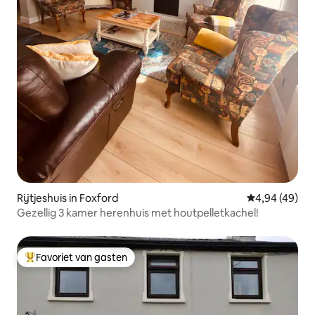
Rijtjeshuis in Foxford
Gemiddelde be
4,94 (49)
Gezellig 3 kamer herenhuis met houtpelletkachel!
Favoriet van gasten
Topfavoriet van gasten