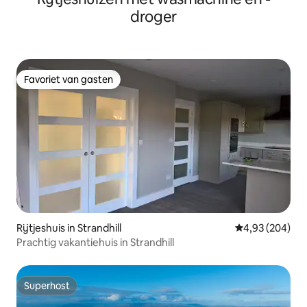
droger
Favoriet van gasten
Favoriet van gasten
Rijtjeshuis in Strandhill
Gemiddelde beo
4,93 (204)
Prachtig vakantiehuis in Strandhill
Superhost
Superhost