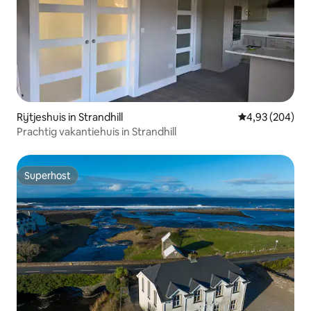
Rijtjeshuis in Strandhill
Gemiddelde beo
4,93 (204)
Prachtig vakantiehuis in Strandhill
Superhost
Superhost