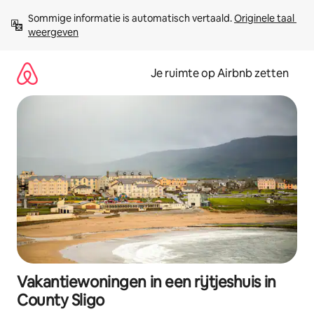
Ga
Sommige informatie is automatisch vertaald. 
Originele taal 
direct
weergeven
naar
inhoud
Je ruimte op Airbnb zetten
Vakantiewoningen in een rijtjeshuis in
County Sligo