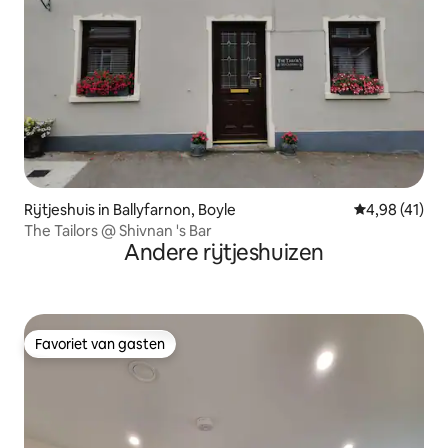
Rijtjeshuis in Ballyfarnon, Boyle
Gemiddelde be
4,98 (41)
The Tailors @ Shivnan 's Bar
Andere rijtjeshuizen
Favoriet van gasten
Favoriet van gasten