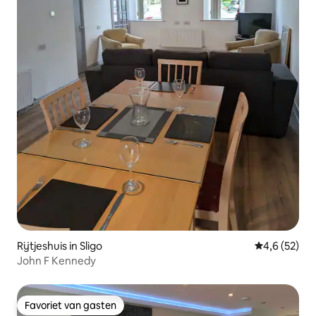
Rijtjeshuis in Sligo
Gemiddelde b
4,6 (52)
John F Kennedy
Favoriet van gasten
Favoriet van gasten