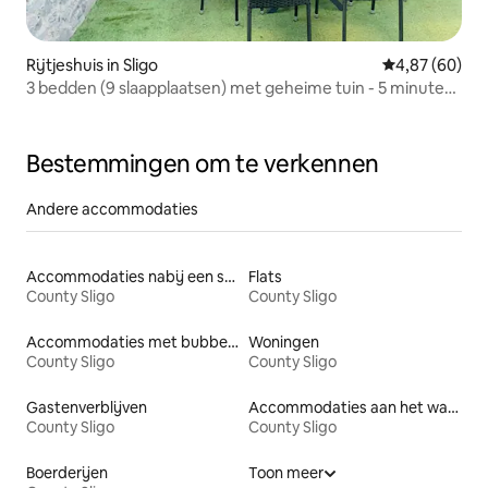
Rijtjeshuis in Sligo
Gemiddelde be
4,87 (60)
3 bedden (9 slaapplaatsen) met geheime tuin - 5 minuten
lopen naar de stad
Bestemmingen om te verkennen
Andere accommodaties
Accommodaties nabij een strand
Flats
County Sligo
County Sligo
Accommodaties met bubbelbad
Woningen
County Sligo
County Sligo
Gastenverblijven
Accommodaties aan het water
County Sligo
County Sligo
Boerderijen
Toon meer