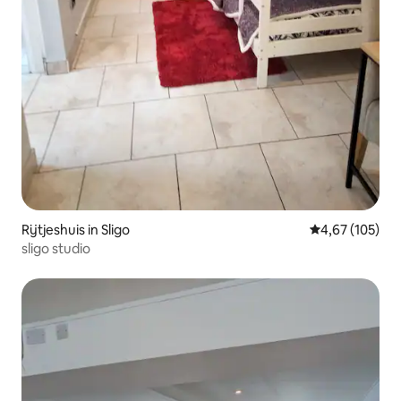
Rijtjeshuis in Sligo
Gemiddelde beo
4,67 (105)
sligo studio