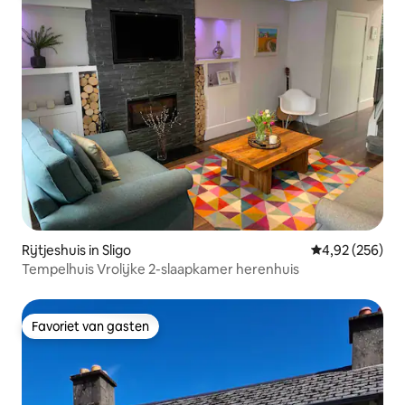
Rijtjeshuis in Sligo
Gemiddelde beo
4,92 (256)
Tempelhuis Vrolijke 2-slaapkamer herenhuis
Favoriet van gasten
Favoriet van gasten