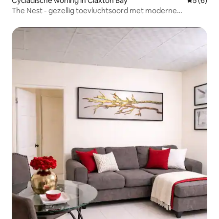
Cycladische woning in Claxton Bay
Gemiddeld
5 (6)
The Nest - gezellig toevluchtsoord met moderne
accenten