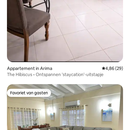
Appartement in Arima
Gemiddelde be
4,86 (29)
The Hibiscus • Ontspannen 'staycation'-uitstapje
Favoriet van gasten
Favoriet van gasten