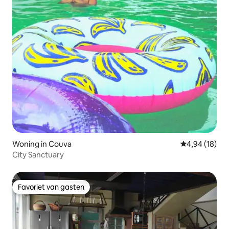
Woning in Couva
Gemiddelde be
4,94 (18)
City Sanctuary
Favoriet van gasten
Favoriet van gasten