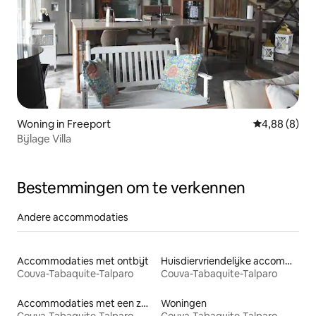
Woning in Freeport
Gemiddelde b
4,88 (8)
Bijlage Villa
Bestemmingen om te verkennen
Andere accommodaties
Accommodaties met ontbijt
Huisdiervriendelijke accommodaties
Couva-Tabaquite-Talparo
Couva-Tabaquite-Talparo
Accommodaties met een zwembad
Woningen