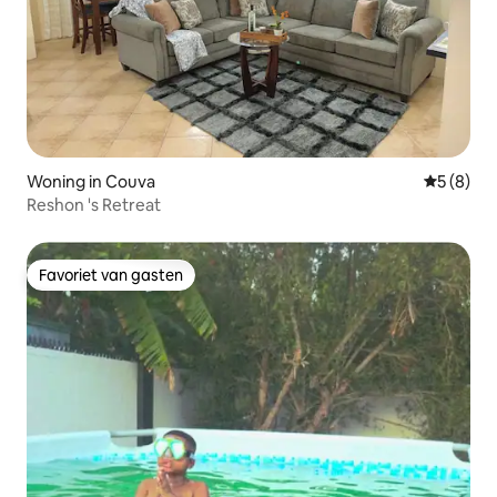
Woning in Couva
Gemiddeld
5 (8)
Reshon 's Retreat
Favoriet van gasten
Favoriet van gasten