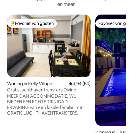
en meer.
Favoriet van gasten
Favoriet van gas
Topfavoriet van gasten
Favoriet van gas
Woning in Kelly Village
Gemiddelde beoordeling van 4,9
4,94 (54)
Gratis luchthaventransfers Divine
Source 1: gehele appartement
MEER DAN ACCOMMODATIE, WIJ
BIEDEN EEN ECHTE TRINIDAD-
ERVARING van een lokale familie, met
GRATIS LUCHTHAVENTRANSFERS,
lokale gerechten, eilandtochten en
persoonlijke begeleiding. Geschikt voor
maximaal 10 gasten, op 5 minuten van
Woning in Chagua