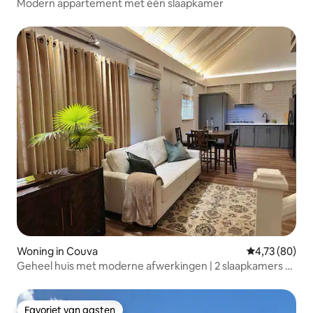
Modern appartement met één slaapkamer
Woning in Couva
Gemiddelde be
4,73 (80)
Geheel huis met moderne afwerkingen | 2 slaapkamers /
2 badkamers
Favoriet van gasten