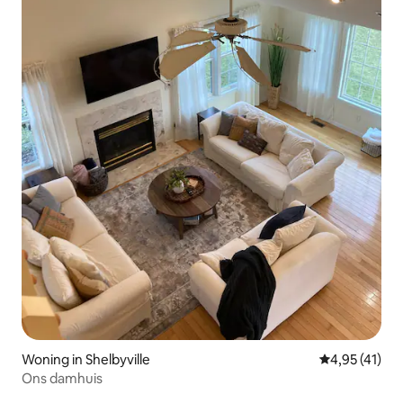
Woning in Shelbyville
Gemiddelde be
4,95 (41)
Ons damhuis