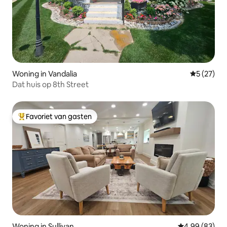
Woning in Vandalia
Gemiddelde
5 (27)
Dat huis op 8th Street
Favoriet van gasten
Topfavoriet van gasten
Woning in Sullivan
Gemiddelde be
4,99 (83)