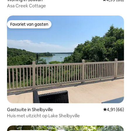
Asa Creek Cottage
Favoriet van gasten
Favoriet van gasten
Gastsuite in Shelbyville
Gemiddelde be
4,91 (66)
Huis met uitzicht op Lake Shelbyville