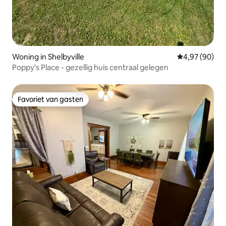
Woning in Shelbyville
Gemiddelde be
4,97 (90)
Poppy's Place - gezellig huis centraal gelegen
Favoriet van gasten
Favoriet van gasten