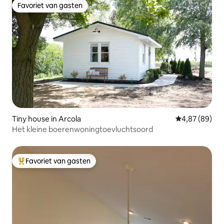
Favoriet van gasten
Favoriet van gasten
Tiny house in Arcola
Gemiddelde be
4,87 (89)
Het kleine boerenwoningtoevluchtsoord
Favoriet van gasten
Topfavoriet van gasten