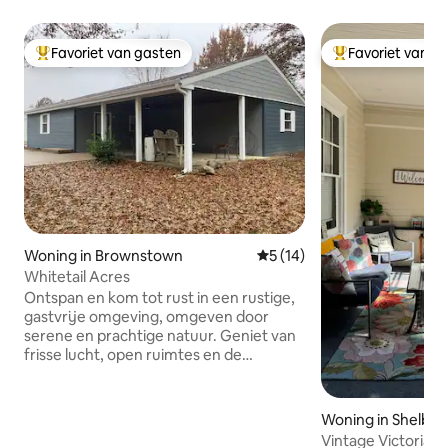
Favoriet van gasten
Favoriet van g
Topfavoriet van gasten
Topfavoriet van 
Woning in Brownstown
Gemiddelde beoordeling van 
5 (14)
Whitetail Acres
Ontspan en kom tot rust in een rustige,
gastvrije omgeving, omgeven door
serene en prachtige natuur. Geniet van
frisse lucht, open ruimtes en de
rustgevende geluiden van het
buitenleven. Met een overvloed aan
wilde dieren in de buurt en volop
Woning in Shelbyvi
natuurlijke schoonheid in alle richtingen
Vintage Victoriaan