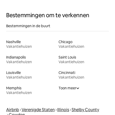
Bestemmingen om te verkennen
Bestemmingen in de buurt
Nashville
Chicago
Vakantiehuizen
Vakantiehuizen
Indianapolis
Saint Louis
Vakantiehuizen
Vakantiehuizen
Louisville
Cincinnati
Vakantiehuizen
Vakantiehuizen
Memphis
Toon meer
Vakantiehuizen
Airbnb
Verenigde Staten
Illinois
Shelby County
Cowden