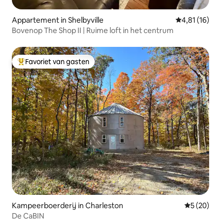
Appartement in Shelbyville
Gemiddelde be
4,81 (16)
Bovenop The Shop II | Ruime loft in het centrum
Favoriet van gasten
Topfavoriet van gasten
Kampeerboerderij in Charleston
Gemiddelde
5 (20)
De CaBIN