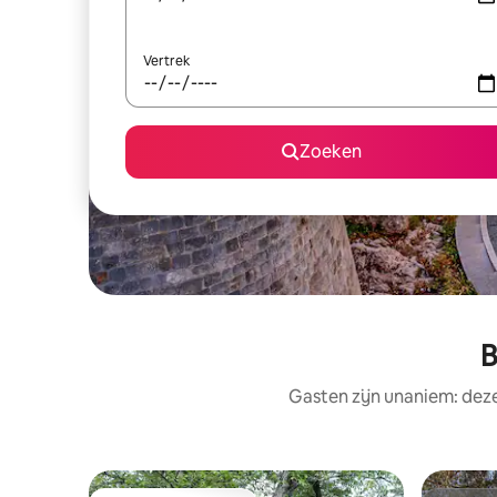
Vertrek
Zoeken
B
Gasten zijn unaniem: dez