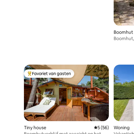
Boomhut
Boomhut, 
Favoriet van gasten
Topfavoriet van gasten
Tiny house
Gemiddelde beoordel
5 (56)
Woning
Boomhutverblijf met zeezicht op het
Vakantieh