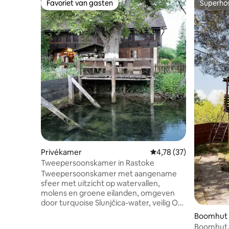
Favoriet van gasten
Superho
Favoriet van gasten
Superho
Privékamer
Gemiddelde beoordelin
4,78 (37)
Tweepersoonskamer in Rastoke
Tweepersoonskamer met aangename
sfeer met uitzicht op watervallen,
molens en groene eilanden, omgeven
door turquoise Slunjčica-water, veilig OM
TE drinken. Het heeft gratis wifi en een
Boomhut
eigen badkamer met een douche,
Boomhut, 