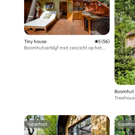
Tiny house
Gemiddelde beoordel
5 (56)
Boomhutverblijf met zeezicht op het
prachtige eiland Šolta
Boomhut
Treehous
Superhost
Superho
Superhost
Superho