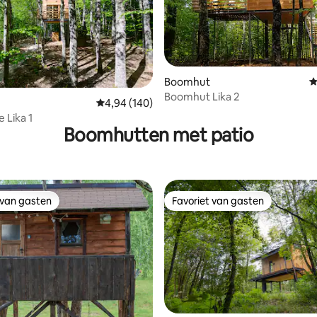
Boomhut
G
Boomhut Lika 2
eling van 5 uit 5, 7 recensies
Gemiddelde beoordeling van 4,94 uit 5, 140 r
4,94 (140)
 Lika 1
Boomhutten met patio
 van gasten
Favoriet van gasten
 van gasten
Favoriet van gasten