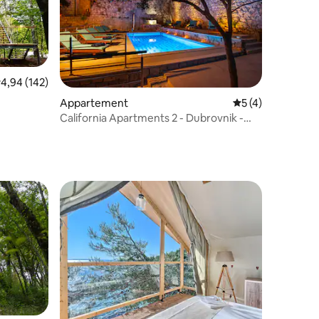
emiddelde beoordeling van 4,94 uit 5, 142 recensies
4,94 (142)
Appartement
Gemiddelde beoord
5 (4)
ecensies
California Apartments 2 - Dubrovnik -
met het zwembad