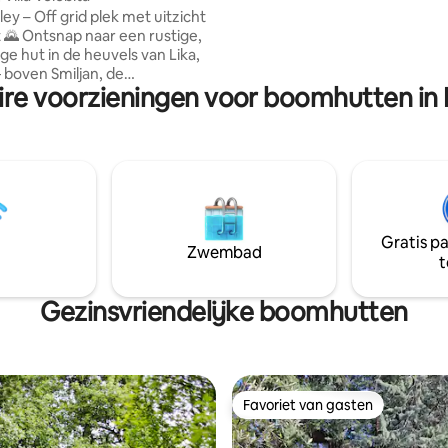
van Nationaal Park Plitvice Meren A
lley – Off grid plek met uitzicht
de vrijheid in.
t 🌄 Ontsnap naar een rustige,
ge hut in de heuvels van Lika,
 boven Smiljan, de
ire voorzieningen voor boomhutten in 
laats van Nikola Tesla.
door de natuur, aangedreven
nergie van de zon en met
p de majestueuze Velebit, is dit
an stilte, rust en
king van jezelf. 🌿 Wat je kunt
en: 🔋 100% zonne-
erlichting, usb-opladers)
Gratis p
drinkbaar bronwater
Zwembad
t
listisch design voor maximale
eldere sterrenhemel,
ng en rust.
Gezinsvriendelijke boomhutten
Favoriet van gasten
Favoriet van gasten