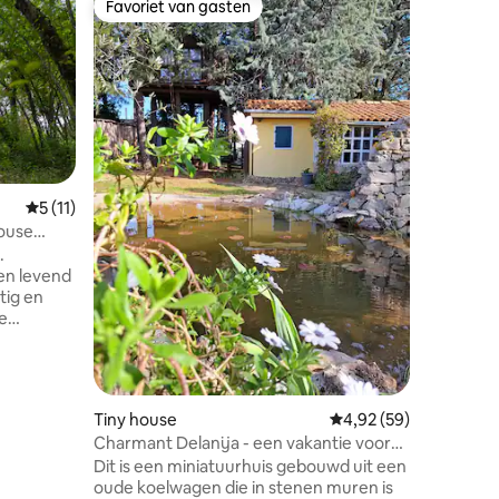
Favoriet van gasten
Superho
Favoriet van gasten
Superho
Gemiddelde beoordeling van 5 uit 5, 11 recensies
5 (11)
Boomhu
house
Treehous
.
Als je je
wilt door
tig en
huis tus
De
wilt luist
mers,
bospaden 
e hunkert
pieken e
kenmerke
or de
uitzonder
Tiny house
Gemiddelde beoordelin
4,92 (59)
d om te
verkennen
Charmant Delanija - een vakantie voor
juiste ad
natuurliefhebbers
Dit is een miniatuurhuis gebouwd uit een
. • Licht
minuten 
ecensies
oude koelwagen die in stenen muren is
minuten
Plitvice 