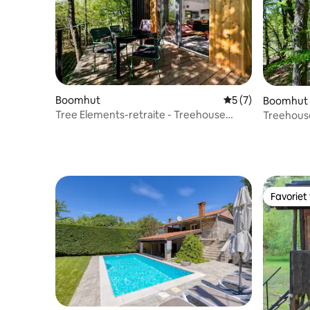
Boomhut
Gemiddelde beoord
5 (7)
Boomhut
Tree Elements-retraite - Treehouse
Treehouse
Earth
Favoriet
Favoriet