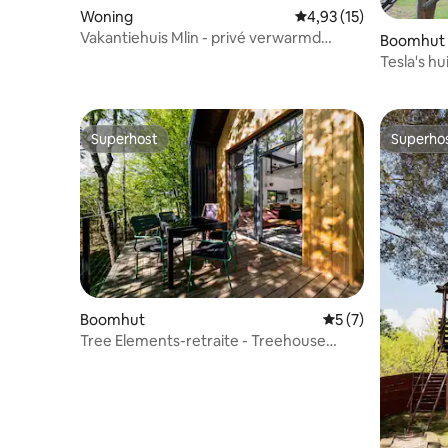
Woning
Gemiddelde beoordelin
4,93 (15)
Vakantiehuis Mlin - privé verwarmd
Boomhut
zwembad
Tesla's h
Superhost
Superho
Superhost
Superho
Boomhut
Gemiddelde beoord
5 (7)
Tree Elements-retraite - Treehouse
Earth