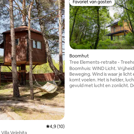
st
Favoriet van gasten
st
Favoriet van gasten
Boomhut
Tree Elements-retraite - Tree
Wind
Boomhuis: WIND Licht. Vrijheid
Beweging. Wind is waar je licht en levend
komt voelen. Het is helder, luch
gevuld met lucht en zonlicht. 
g van 4,78 uit 5, 37 recensies
perfecte schuilplaats voor dro
creatievelingen en iedereen di
naar vrijheid. Open de ramen, voel de
bries en geniet van de lucht do
bomen. Deze ruimte is bedoel
inspireren. Hoogtepunten: •
Panoramisch uitzicht op het bos
Gemiddelde beoordeling van 4,9 uit 5, 10 r
4,9 (10)
interieur en grote ramen • 30 
Villa Velebita