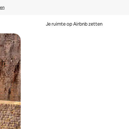
ven
Je ruimte op Airbnb zetten
ken of swipen.