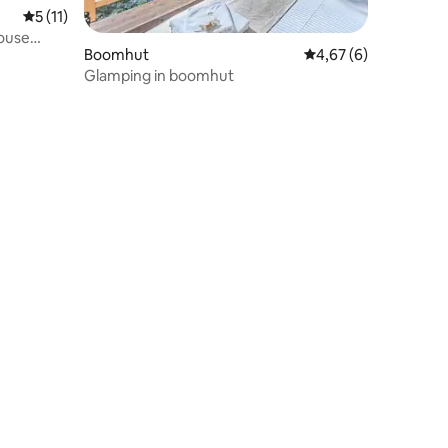
Gemiddelde beoordeling van 5 uit 5, 11 recensies
5 (11)
house
ecensies
Boomhut
Gemiddelde beoordeli
4,67 (6)
Glamping in boomhut