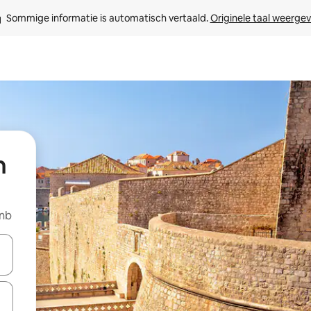
Sommige informatie is automatisch vertaald. 
Originele taal weerge
n
bnb
een keuze met je de pijltjestoetsen omhoog en omlaag, óf door te tik