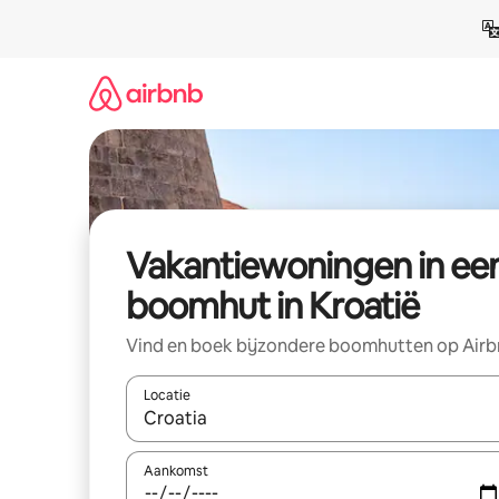
Ga
direct
naar
inhoud
Vakantiewoningen in ee
boomhut in Kroatië
Vind en boek bijzondere boomhutten op Air
Locatie
Wanneer er suggesties beschikbaar zijn, maak je 
Aankomst