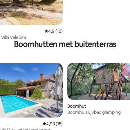
Gemiddelde beoordeling van 4,9 uit 5, 10 r
4,9 (10)
Villa Velebita
Boomhutten met buitenterras
Boomhut
Boomhuis Ljubac glamping
ing van 5 uit 5, 56 recensies
Gemiddelde beoordeling van 4,93 uit 5, 15 r
4,93 (15)
uis Mlin - privé verwarmd