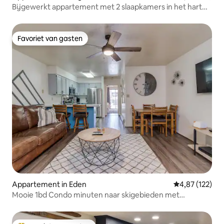
Bijgewerkt appartement met 2 slaapkamers in het hart
van Logan
Favoriet van gasten
Favoriet van gasten
Appartement in Eden
Gemiddelde beo
4,87 (122)
Mooie 1bd Condo minuten naar skigebieden met
bubbelbad