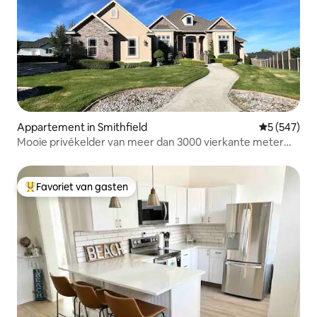
Appartement in Smithfield
Gemiddelde 
5 (547)
Mooie privékelder van meer dan 3000 vierkante meter
met theater
Favoriet van gasten
Topfavoriet van gasten