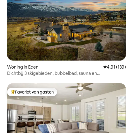
Woning in Eden
Gemiddelde beo
4,91 (139)
Dichtbij 3 skigebieden, bubbelbad, sauna en
spelletjeskamer!
Favoriet van gasten
Topfavoriet van gasten