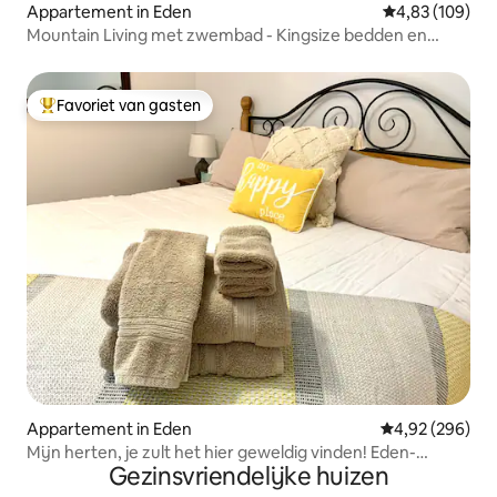
Appartement in Eden
Gemiddelde beo
4,83 (109)
Mountain Living met zwembad - Kingsize bedden en
airconditioning
Favoriet van gasten
Topfavoriet van gasten
Appartement in Eden
Gemiddelde beo
4,92 (296)
Mijn herten, je zult het hier geweldig vinden! Eden-
Gezinsvriendelijke huizen
appartement met 1 bed.