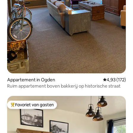
Appartement in Ogden
Gemiddelde beo
4,93 (172)
Ruim appartement boven bakkerij op historische straat
Favoriet van gasten
Topfavoriet van gasten