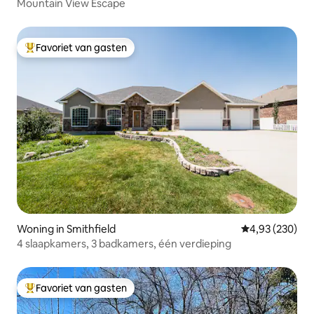
Mountain View Escape
Favoriet van gasten
Topfavoriet van gasten
Woning in Smithfield
Gemiddelde beo
4,93 (230)
4 slaapkamers, 3 badkamers, één verdieping
Favoriet van gasten
Topfavoriet van gasten