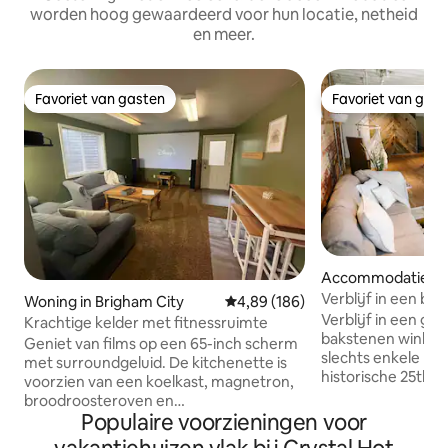
worden hoog gewaardeerd voor hun locatie, netheid
en meer.
Favoriet van gasten
Favoriet van gas
Favoriet van gasten
Favoriet van gas
Accommodatie in
Verblijf in een ba
Woning in Brigham City
Gemiddelde beoordeling van 4,89
4,89 (186)
de jaren 30
Verblijf in een ge
Krachtige kelder met fitnessruimte
bakstenen winkel u
Geniet van films op een 65-inch scherm
slechts enkele mi
met surroundgeluid. De kitchenette is
historische 25th St
voorzien van een koelkast, magnetron,
bakstenen muren, 
broodroosteroven en
het industriële ka
Populaire voorzieningen voor
pannenkoekenmix voor het ontbijt.
gebleven, terwijl
Papieren producten aanwezig; de enige