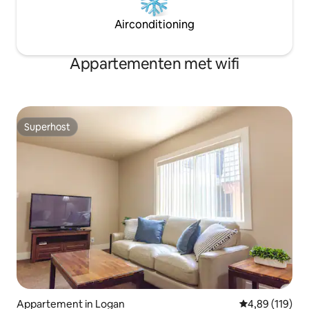
Airconditioning
Appartementen met wifi
Superhost
Superhost
Appartement in Logan
Gemiddelde beo
4,89 (119)