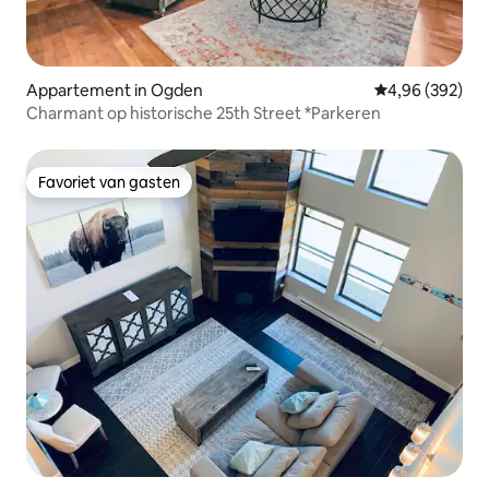
Appartement in Ogden
Gemiddelde beo
4,96 (392)
Charmant op historische 25th Street *Parkeren
Favoriet van gasten
Favoriet van gasten