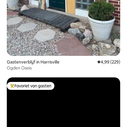
Gastenverblijf in Harrisville
Gemiddelde beo
4,99 (229)
Ogden Oasis
Favoriet van gasten
Topfavoriet van gasten