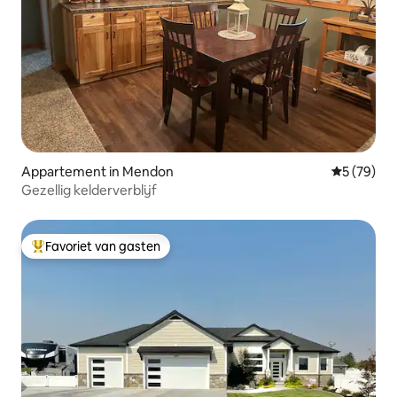
Appartement in Mendon
Gemiddelde
5 (79)
Gezellig kelderverblijf
Favoriet van gasten
Topfavoriet van gasten