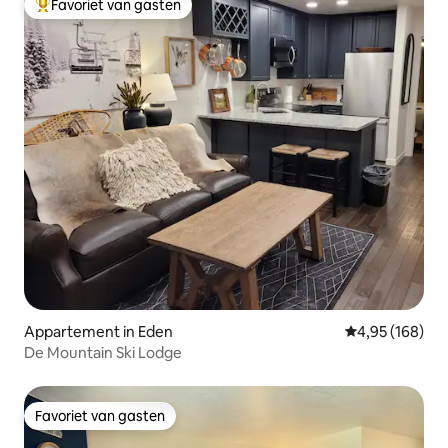
Favoriet van gasten
Topfavoriet van gasten
Appartement in Eden
Gemiddelde beo
4,95 (168)
De Mountain Ski Lodge
Favoriet van gasten
Favoriet van gasten