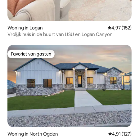
Woning in Logan
Gemiddelde beo
4,97 (152)
Vrolijk huis in de buurt van USU en Logan Canyon
Favoriet van gasten
Favoriet van gasten
Woning in North Ogden
Gemiddelde beo
4,91 (127)