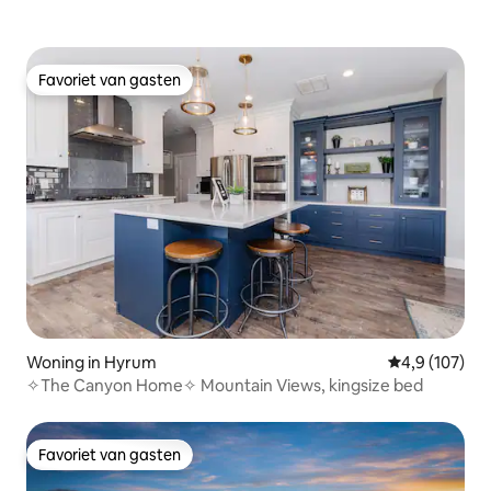
Favoriet van gasten
Favoriet van gasten
Woning in Hyrum
Gemiddelde be
4,9 (107)
✧The Canyon Home✧ Mountain Views, kingsize bed
Favoriet van gasten
Favoriet van gasten