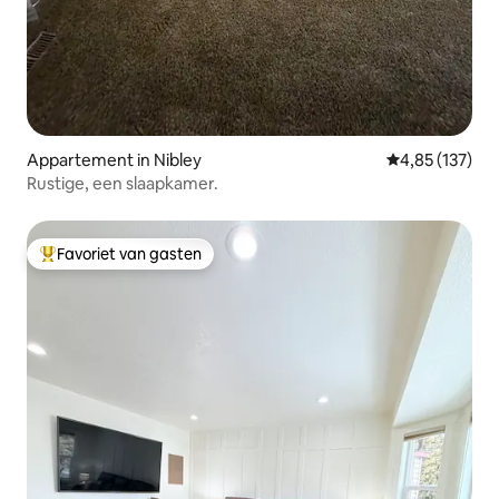
Appartement in Nibley
Gemiddelde beo
4,85 (137)
Rustige, een slaapkamer.
Favoriet van gasten
Topfavoriet van gasten