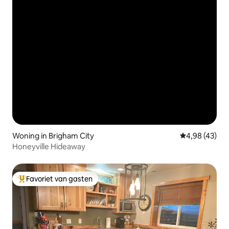
Woning in Brigham City
Gemiddelde be
4,98 (43)
Honeyville Hideaway
Favoriet van gasten
Topfavoriet van gasten