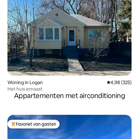
Woning in Logan
Gemiddelde beo
4,98 (325)
Het huis ernaast
Appartementen met airconditioning
Favoriet van gasten
Topfavoriet van gasten