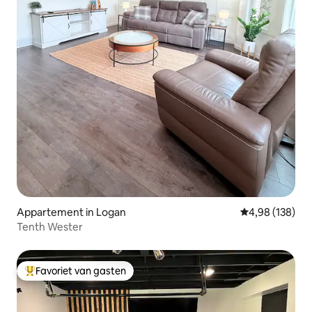
Appartement in Logan
Gemiddelde beo
4,98 (138)
Tenth Wester
Favoriet van gasten
Topfavoriet van gasten