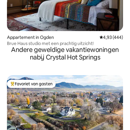
Appartement in Ogden
Gemiddelde beo
4,93 (444)
Brue Haus studio met een prachtig uitzicht!
Andere geweldige vakantiewoningen
nabij Crystal Hot Springs
Favoriet van gasten
Topfavoriet van gasten