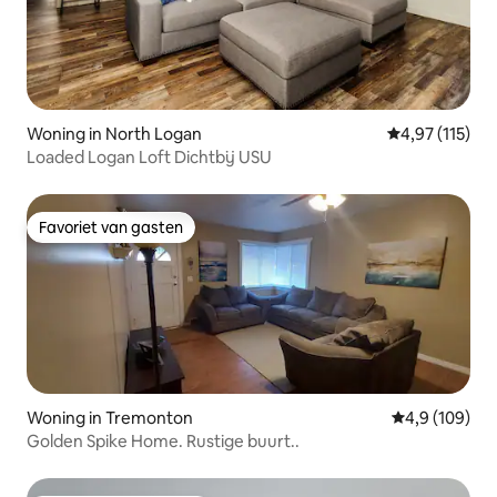
Woning in North Logan
Gemiddelde beo
4,97 (115)
Loaded Logan Loft Dichtbij USU
Favoriet van gasten
Favoriet van gasten
Woning in Tremonton
Gemiddelde be
4,9 (109)
Golden Spike Home. Rustige buurt..