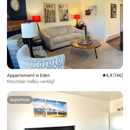
Appartement in Eden
Gemiddelde be
4,9 (146)
Mountain Valley-verblijf
Superhost
Superhost