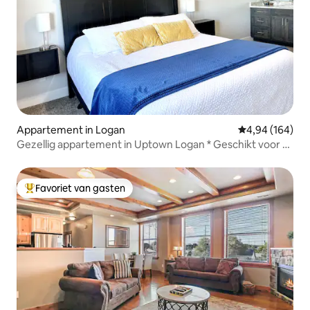
Appartement in Logan
Gemiddelde beo
4,94 (164)
Gezellig appartement in Uptown Logan * Geschikt voor 10
personen!
Favoriet van gasten
Topfavoriet van gasten