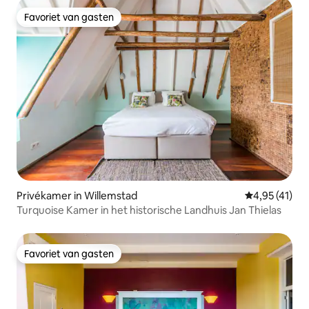
Favoriet van gasten
Favoriet van gasten
Privékamer in Willemstad
Gemiddelde be
4,95 (41)
Turquoise Kamer in het historische Landhuis Jan Thielas
Favoriet van gasten
Favoriet van gasten