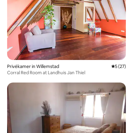
Privékamer in Willemstad
Gemiddelde
5 (27)
Corral Red Room at Landhuis Jan Thiel