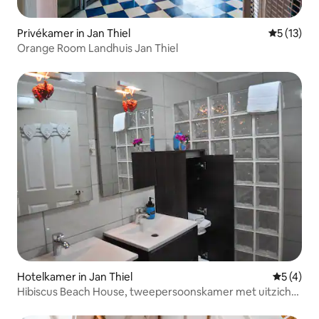
Privékamer in Jan Thiel
Gemiddelde
5 (13)
Orange Room Landhuis Jan Thiel
Hotelkamer in Jan Thiel
Gemiddeld
5 (4)
Hibiscus Beach House, tweepersoonskamer met uitzicht
op het zwembad.