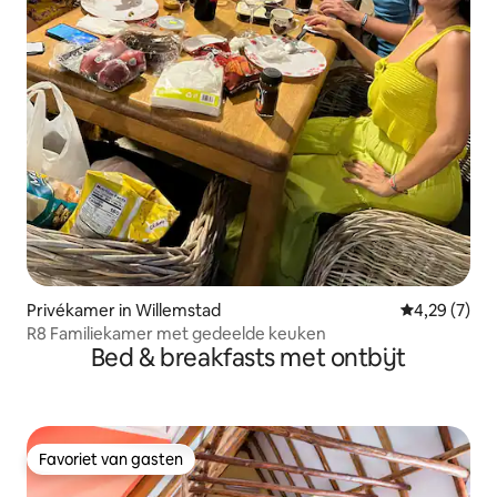
Privékamer in Willemstad
Gemiddelde b
4,29 (7)
R8 Familiekamer met gedeelde keuken
Bed & breakfasts met ontbijt
Favoriet van gasten
Favoriet van gasten