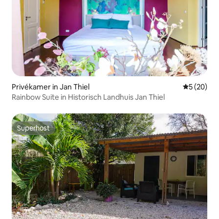
Privékamer in Jan Thiel
Gemiddelde
5 (20)
Rainbow Suite in Historisch Landhuis Jan Thiel
Superhost
Superhost