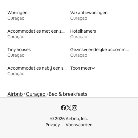
Woningen
Vakantiewoningen
Curaçao
Curaçao
Accommodaties met een zwembad
Hotelkamers
Curaçao
Curaçao
Tiny houses
Gezinsvriendelijke accommodaties
Curaçao
Curaçao
Accommodaties nabij een strand
Toon meer
Curaçao
Airbnb
Curaçao
Bed & breakfasts
© 2026 Airbnb, Inc.
Privacy
Voorwaarden