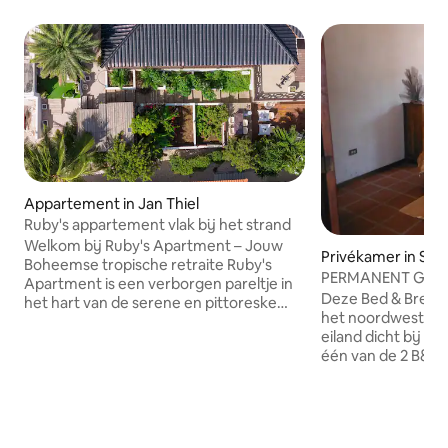
Appartement in Jan Thiel
Ruby's appartement vlak bij het strand
Welkom bij Ruby's Apartment – Jouw
Privékamer in Sot
Boheemse tropische retraite Ruby's
PERMANENT GESLO
Apartment is een verborgen pareltje in
zonsondergang -
Deze Bed & Breakfa
het hart van de serene en pittoreske
het noordwestelij
Ruby's Garden. Deze charmante
eiland dicht bij de
accommodatie is een perfect
één van de 2 B&B 
toevluchtsoord voor diegenen die op
beschikbaar hebbe
zoek zijn naar een rustige ontsnapping
woning. Ons huis 
doordrenkt met levendige tropische
uitzicht op de oc
vibes. Het gezellige appartement is
genoten tijdens h
zorgvuldig ontworpen en biedt een