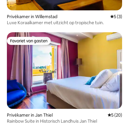
Privékamer in Willemstad
Gemiddeld
5 (3)
Luxe Koraalkamer met uitzicht op tropische tuin.
Favoriet van gasten
Favoriet van gasten
Privékamer in Jan Thiel
Gemiddelde
5 (20)
Rainbow Suite in Historisch Landhuis Jan Thiel