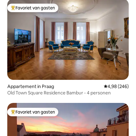
Favoriet van gasten
Topfavoriet van gasten
Appartement in Praag
Gemiddelde beo
4,98 (246)
Old Town Square Residence Bambur - 4 personen
Favoriet van gasten
Topfavoriet van gasten