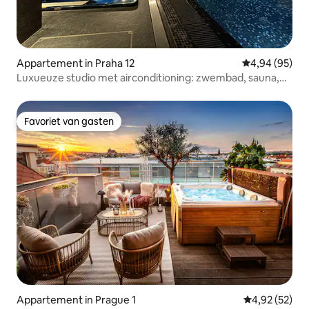
Appartement in Praha 12
Gemiddelde be
4,94 (95)
Luxueuze studio met airconditioning: zwembad, sauna,
jacuzzi
Favoriet van gasten
Favoriet van gasten
Appartement in Prague 1
Gemiddelde be
4,92 (52)