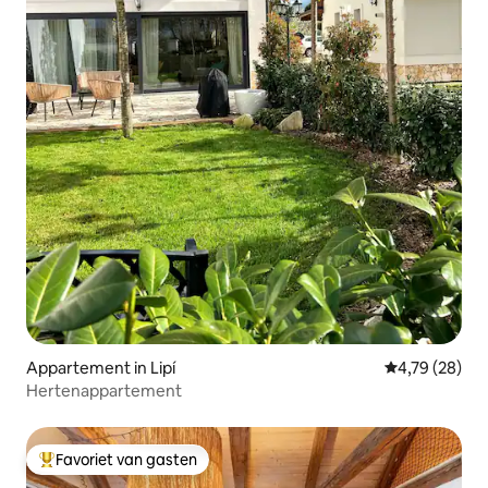
Appartement in Lipí
Gemiddelde be
4,79 (28)
Hertenappartement
Favoriet van gasten
Topfavoriet van gasten