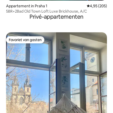
Appartement in Praha 1
Gemiddelde beo
4,95 (205)
5BR+2Bad Old Town Loft Luxe Brickhouse, A/C
Privé-appartementen
Favoriet van gasten
Favoriet van gasten