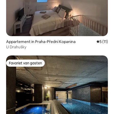
Appartement in Praha-Přední Kopanina
Gemiddeld
5 (11)
U Drahušky
Favoriet van gasten
Favoriet van gasten