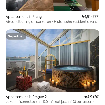
Appartement in Praag
Gemiddelde beo
4,91 (577)
Airconditioning en parkeren • Historische residentie van
120m² • Praag
Superhost
Superhost
Appartement in Prague 2
Gemiddelde b
4,9 (20)
Luxe maisonnette van 130 m² met jacuzzi (3 terrassen)