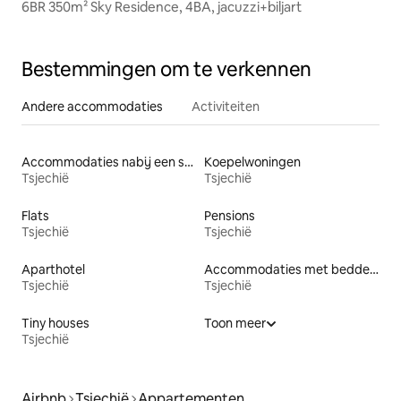
6BR 350m² Sky Residence, 4BA, jacuzzi+biljart
Bestemmingen om te verkennen
Andere accommodaties
Activiteiten
Accommodaties nabij een strand
Koepelwoningen
Tsjechië
Tsjechië
Flats
Pensions
Tsjechië
Tsjechië
Aparthotel
Accommodaties met bedden op toegankelijke hoogte
Tsjechië
Tsjechië
Tiny houses
Toon meer
Tsjechië
Airbnb
Tsjechië
Appartementen