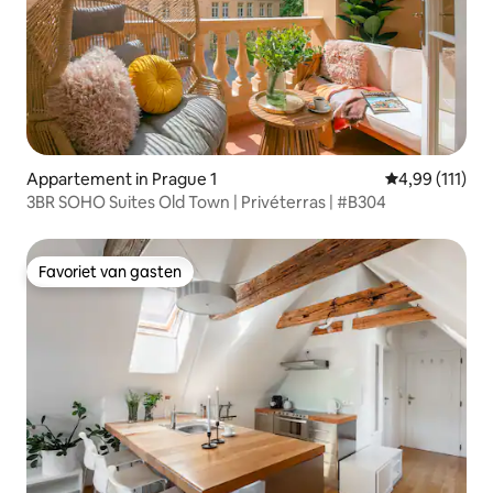
Appartement in Prague 1
Gemiddelde beo
4,99 (111)
3BR SOHO Suites Old Town | Privéterras | #B304
Favoriet van gasten
Favoriet van gasten