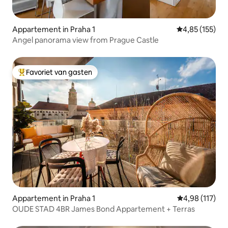
Appartement in Praha 1
Gemiddelde beo
4,85 (155)
Angel panorama view from Prague Castle
Favoriet van gasten
Topfavoriet van gasten
Appartement in Praha 1
Gemiddelde beo
4,98 (117)
OUDE STAD 4BR James Bond Appartement + Terras