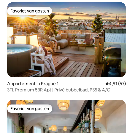
Favoriet van gasten
Favoriet van gasten
Appartement in Prague 1
Gemiddelde be
4,91 (57)
3FL Premium 5BR Apt | Privé bubbelbad, PS5 & A/C
Favoriet van gasten
Favoriet van gasten