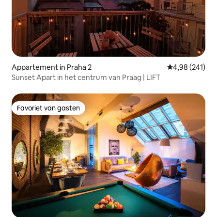
Appartement in Praha 2
Gemiddelde beo
4,98 (241)
Sunset Apart in het centrum van Praag | LIFT
Favoriet van gasten
Favoriet van gasten