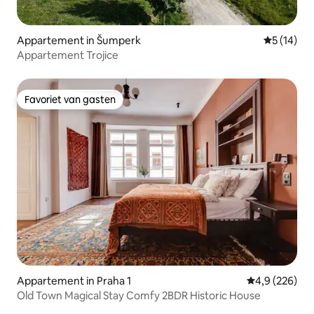
Appartement in Šumperk
Gemiddelde
5 (14)
Appartement Trojice
Favoriet van gasten
Favoriet van gasten
Appartement in Praha 1
Gemiddelde be
4,9 (226)
Old Town Magical Stay Comfy 2BDR Historic House