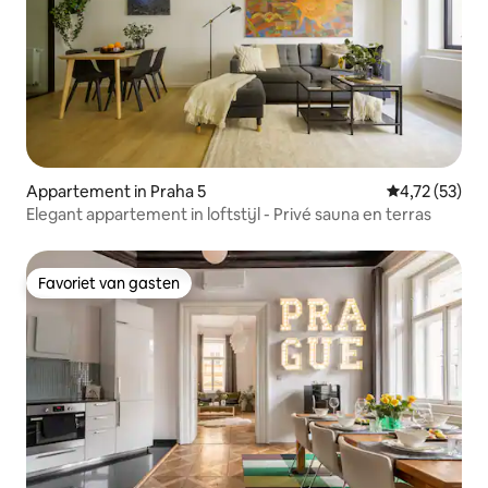
Appartement in Praha 5
Gemiddelde be
4,72 (53)
Elegant appartement in loftstijl - Privé sauna en terras
Favoriet van gasten
Favoriet van gasten