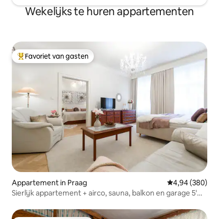
Wekelijks te huren appartementen
Favoriet van gasten
Topfavoriet van gasten
Appartement in Praag
Gemiddelde beo
4,94 (380)
Sierlijk appartement + airco, sauna, balkon en garage 5'
afstand