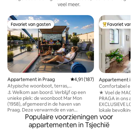
veel meer.
Favoriet van gasten
Favoriet van g
Favoriet van gasten
Topfavoriet van 
Appartement in Praag
Gemiddelde beoordeling van 4,91
4,91 (187)
Appartement in P
Atypische woonboot, terras,
Comfortabel ensc
airconditioning
historische molen 
⚓ Welkom aan boord. Verblijf op een
★ Voel de MAGIE
unieke plek: de woonboot Mar Mon
PRAGA in ons app
(1958), afgemeerd in de haven van
EXCLUSIEVE LOCATIE!★ LE
Praag. Deze verwarmde en van
lokale bevolking 
Populaire voorzieningen voor
airconditioning voorziene
PRAGA★ vlakbij a
accommodatie in Le Capitaine
bezienswaardighe
appartementen in Tsjechië
combineert de authentieke charme van
jullie een GEWE
het rivierleven met modern comfort. Op
INGERICHTE flat v