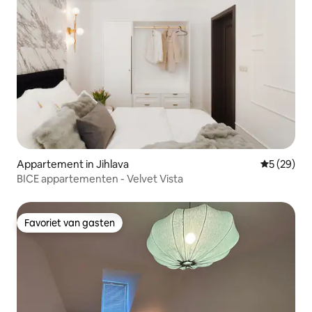
Appartement in Jihlava
Gemiddelde
5 (29)
BICE appartementen - Velvet Vista
Favoriet van gasten
Favoriet van gasten