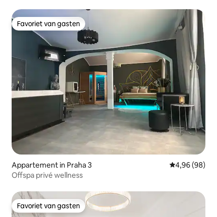
Favoriet van gasten
Favoriet van gasten
Appartement in Praha 3
Gemiddelde be
4,96 (98)
Offspa privé wellness
Favoriet van gasten
Favoriet van gasten