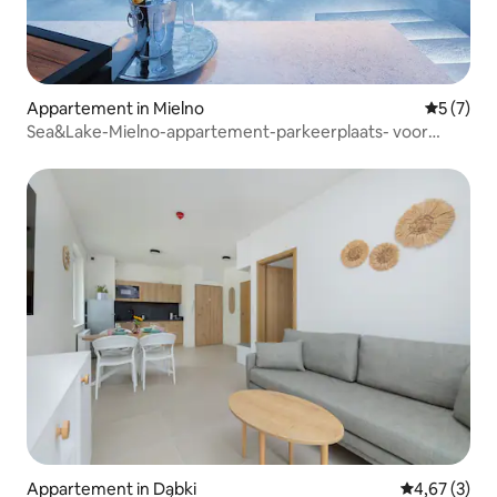
Appartement in Mielno
Gemiddeld
5 (7)
Sea&Lake-Mielno-appartement-parkeerplaats- voor
dieren
Appartement in Dąbki
Gemiddelde b
4,67 (3)