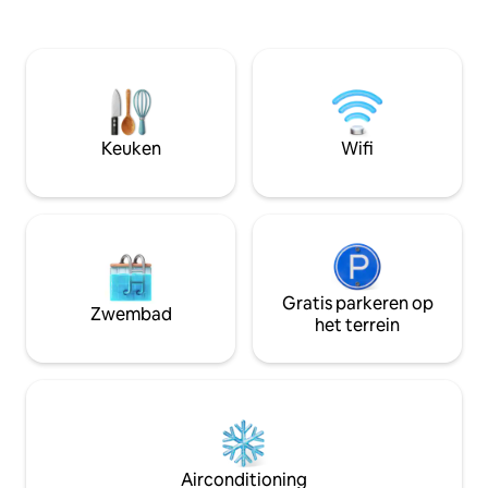
Buiten een houtgestookt bubbelbad,
een barbecue, een kampvuur en fietsen
(2 stuks beschikbaar - te gebruiken na
voorafgaande reservering). Vanaf juli is
er ook een Finse buitensauna
beschikbaar (extra kosten en
voorafgaande reservering vereist).
Keuken
Wifi
Huisdiervriendelijke accommodatie –
neem gerust je huisdier mee! 🌲🐿️
Gratis parkeren op
Zwembad
het terrein
Airconditioning