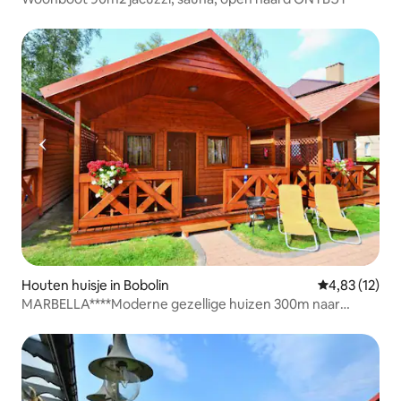
Houten huisje in Bobolin
Gemiddelde be
4,83 (12)
MARBELLA****Moderne gezellige huizen 300m naar
STRAND! (#1)