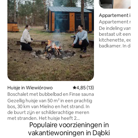
Appartement in D
Appartement met
De indeling van 
bestaat uit een 
kitchenette, een 
badkamer. In de 
tv, een tafel met 
persoons slaapban
uitgerust met een
een koelkast, een
vaatwasser en ee
is een tweepersoo
slaapkamer. In de
Huisje in Wiewiórowo
Gemiddelde beoordeling van 4,8
4,85 (13)
andere kant, een 
Boschalet met bubbelbad en Finse sauna
wasmachine en ee
Gezellig huisje van 50 m² in een prachtig
gasten kunnen ge
bos, 30 km van Mielno en het strand. In
mobiele telefoon 
de buurt zijn er schilderachtige meren
zodat ze hun fiets
met stranden. Het huisje heeft 2
Populaire voorzieningen in
slaapkamers, een woonkamer met een
bank en een tv, een badkamer en een
vakantiewoningen in Dąbki
keuken met een koffiezetapparaat.