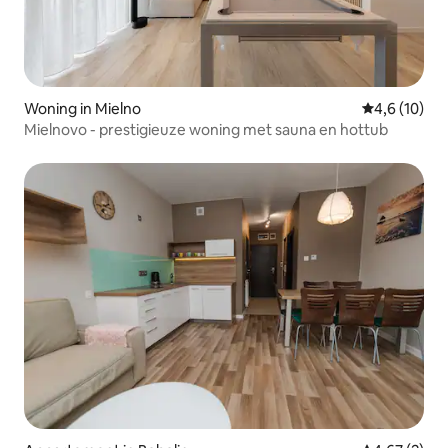
Woning in Mielno
Gemiddelde b
4,6 (10)
Mielnovo - prestigieuze woning met sauna en hottub