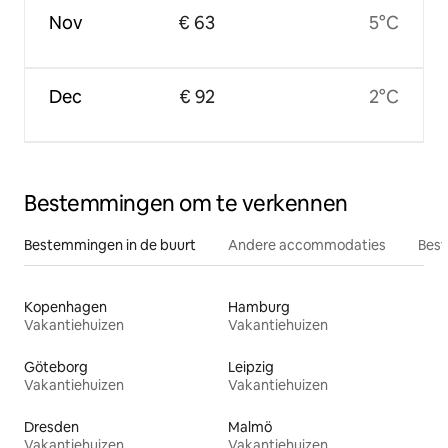
Nov
€ 63
5°C
Dec
€ 92
2°C
Bestemmingen om te verkennen
Bestemmingen in de buurt
Andere accommodaties
Best
Kopenhagen
Hamburg
Vakantiehuizen
Vakantiehuizen
Göteborg
Leipzig
Vakantiehuizen
Vakantiehuizen
Dresden
Malmö
Vakantiehuizen
Vakantiehuizen