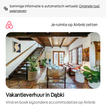
Ga
Sommige informatie is automatisch vertaald. 
Originele taal 
direct
weergeven
naar
inhoud
Je ruimte op Airbnb zetten
Vakantieverhuur in Dąbki
Vind en boek bijzondere accommodaties op Airbnb