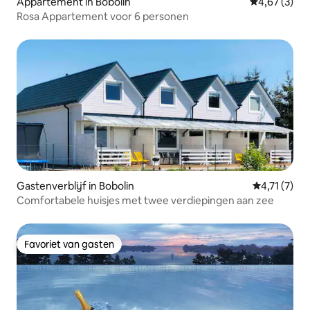
Appartement in Bobolin
Gemiddelde b
4,67 (3)
Rosa Appartement voor 6 personen
Gastenverblijf in Bobolin
Gemiddelde 
4,71 (7)
Comfortabele huisjes met twee verdiepingen aan zee
Favoriet van gasten
Favoriet van gasten