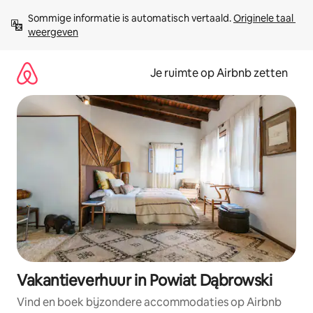
Ga
Sommige informatie is automatisch vertaald. 
Originele taal 
direct
weergeven
naar
inhoud
Je ruimte op Airbnb zetten
Vakantieverhuur in Powiat Dąbrowski
Vind en boek bijzondere accommodaties op Airbnb