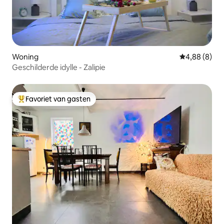
Woning
Gemiddelde b
4,88 (8)
Geschilderde idylle - Zalipie
Favoriet van gasten
Topfavoriet van gasten