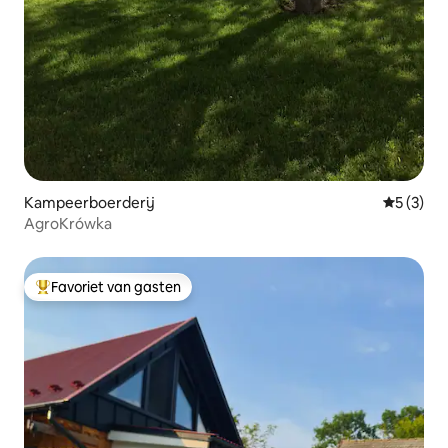
Kampeerboerderij
Gemiddeld
5 (3)
AgroKrówka
Favoriet van gasten
Topfavoriet van gasten