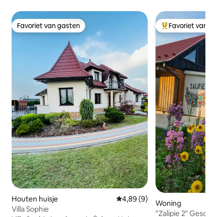
Favoriet van gasten
Favoriet van g
Favoriet van gasten
Topfavoriet van 
Houten huisje
Gemiddelde beoordeling van 4,
4,89 (9)
Woning
Villa Sophie
"Zalipie 2" Geschi