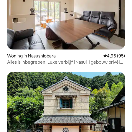
Woning in Nasushiobara
Gemiddelde be
4,96 (95)
Alles is inbegrepen! Luxe verblijf [Nasu] 1 gebouw privé!
Voorzien van sauna, zwembad en pizzaoven. 2-14
personen, huisdieren toegestaan, veel plezier!