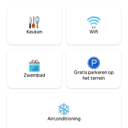
door mogelijk in d
kunt spelen of platen kunt draaien
en spelen in de riv
zonder je zorgen te maken over iemand
ook populair. Op het ruime overdekte
anders.Volautomatisch
terras kunnen ga
koffiezetapparaat altijd beschikbaar.
(authentieke Ameri
Een panoramisch uitzicht op het Nasu
bijeenkomsten ho
Keuken
Wifi
Shiobara-plateau vanaf de eerste
zorgen te maken 
verdieping.Er zijn geen gebouwen in de
(optioneel, ¥ 3.000). Privé-uitzicht 
buurt en alleen het bos en de lucht zijn
rivier vanaf de veranda. U ku
in zicht.Er zijn geen buren om je zorgen
zonsopgang kijken 
over te maken, zelfs niet als je je stem
hangmat schommel
verheft of als het gelach weerklinkt. ◆
op afstand werkt. 's Nachts strekt de
Geniet van een barbecue terwijl je
sterrenhemel zich 
geniet van het uitzicht vanaf het balkon
Gratis parkeren op
het openluchtbad. Je kunt zowel op 
Zwembad
dat verbonden is met de
eerste als op de 
het terrein
woonkamer.Natuurlijk kan het zelfs op
Netflix en andere 
regenachtige dagen worden gehouden.
Gemakkelijke toeg
◆ Warmwaterbron en houtkachel Je
toeristische best
kunt genieten van het melkwitte
berg Nasu, Nikko 
warmwaterbad dat rechtstreeks uit de
Deze accommodatie
bron van de berg Nasu wordt gevoed.Er
een vakantiewonin
zijn 2 douches.De nieuwste houtkachel
beheerd door de 
Airconditioning
heeft ook automatische
dat al onze gasten 
ventilatie.Alleen al overnachten en naar
voelen en zullen 