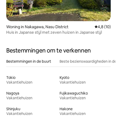
Woning in Nakagawa, Nasu District
Gemiddelde b
4,8 (10)
Huis in Japanse stijl met zeven huizen in Japanse stijl
Bestemmingen om te verkennen
Bestemmingen in de buurt
Beste bezienswaardigheden in de
Tokio
Kyoto
Vakantiehuizen
Vakantiehuizen
Nagoya
Fujikawaguchiko
Vakantiehuizen
Vakantiehuizen
Shinjuku
Hakone
Vakantiehuizen
Vakantiehuizen