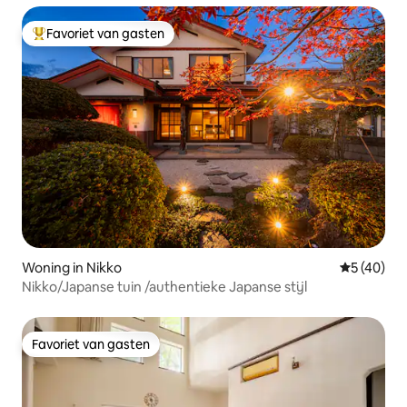
zee
Favoriet van gasten
Topfavoriet van gasten
Woning in Nikko
Gemiddelde
5 (40)
Nikko/Japanse tuin /authentieke Japanse stijl
Favoriet van gasten
Favoriet van gasten