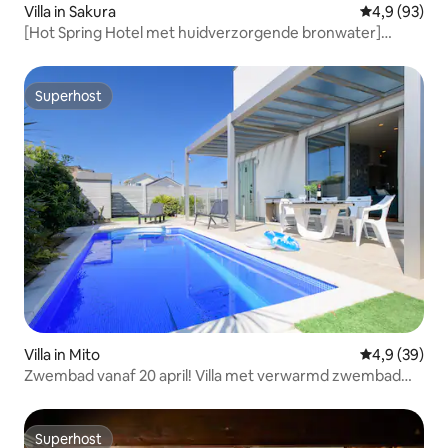
Villa in Sakura
Gemiddelde b
4,9 (93)
[Hot Spring Hotel met huidverzorgende bronwater]
Miyadaiku-architectuur | Scandinavisch interieur | 98 m² |
Hot Spring met stenen bad | SPA (aroma-olie,
acupressuur)
Superhost
Superhost
Villa in Mito
Gemiddelde b
4,9 (39)
Zwembad vanaf 20 april! Villa met verwarmd zwembad｜
parkeergelegenheid
Superhost
Superhost