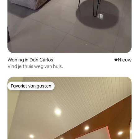
Woning in Don Carlos
Nieuwe ac
Nieuw
Vind je thuis weg van huis.
Favoriet van gasten
Favoriet van gasten