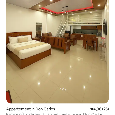
Appartement in Don Carlos
Gemiddelde be
4,96 (25)
Familieloft in de buurt van het centrum van Don Carlos