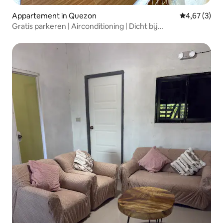
Appartement in Quezon
Gemiddelde b
4,67 (3)
Gratis parkeren | Airconditioning | Dicht bij
restaurant/markt