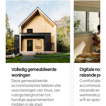
Volledig gemeubileerde
Digitale nom
woningen
reizende prof
Deze gemeubileerde
Comfortabele
accommodaties hebben alle
accommodatie
voorzieningen van thuis, van
reizende en op
rustige berghutten tot
werkende profe
handige appartementen
wifi en special
midden in de stad.