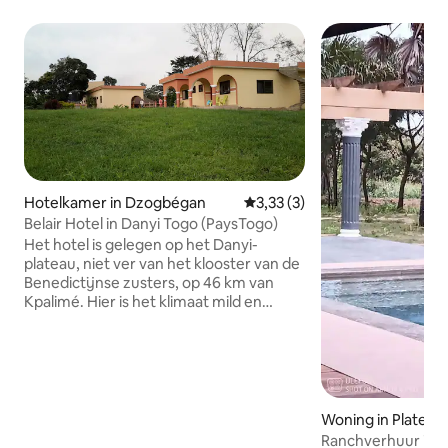
Hotelkamer in Dzogbégan
Gemiddelde beoordeling van 3,
3,33 (3)
Belair Hotel in Danyi Togo (PaysTogo)
Het hotel is gelegen op het Danyi-
plateau, niet ver van het klooster van de
Benedictijnse zusters, op 46 km van
Kpalimé. Hier is het klimaat mild en
gematigd en de omgeving is zeer goed
bewaard gebleven. Vanuit het hotel kunt
u de vallei bewonderen, die 360° uitzicht
biedt op de groene natuur, met een
kleine waterval op een paar meter van
de kamers hieronder. Het landgoed is
Woning in Plateau
goed onderhouden. Het is een prachtig
Ranchverhuur in