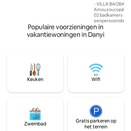
adres zonder een slechte verrassing,
- VILLA BAOBAB R
met prachtige wandelingen en
Amouzoucopé - 06
ontdekkingen in de omgeving.
02 badkamers - 02 l
eenpersoonsbed
Populaire voorzieningen in
vakantiewoningen in Danyi
Keuken
Wifi
Gratis parkeren op
Zwembad
het terrein