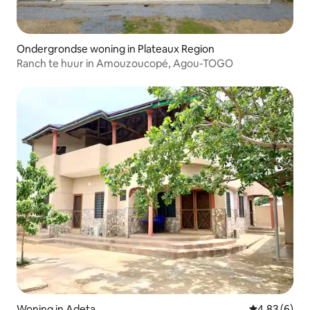
Ondergrondse woning in Plateaux Region
Ranch te huur in Amouzoucopé, Agou-TOGO
Woning in Adeta
Gemiddelde b
4,83 (6)