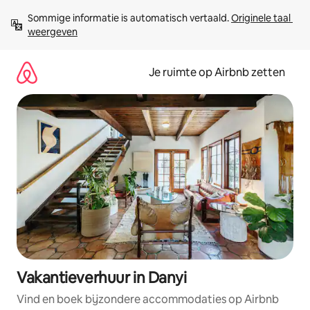
Ga
Sommige informatie is automatisch vertaald. 
Originele taal 
direct
weergeven
naar
inhoud
Je ruimte op Airbnb zetten
Vakantieverhuur in Danyi
Vind en boek bijzondere accommodaties op Airbnb