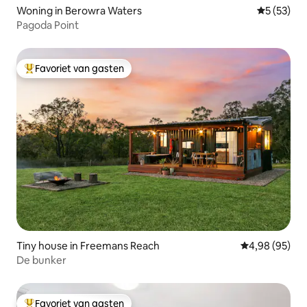
Woning in Berowra Waters
Gemiddelde
5 (53)
Pagoda Point
Favoriet van gasten
Topfavoriet van gasten
Tiny house in Freemans Reach
Gemiddelde be
4,98 (95)
De bunker
Favoriet van gasten