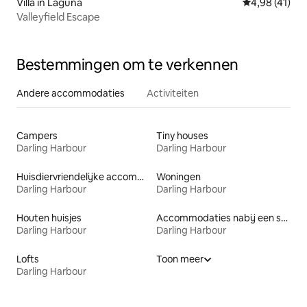
Villa in Laguna
Gemiddelde be
4,98 (41)
Valleyfield Escape
Bestemmingen om te verkennen
Andere accommodaties
Activiteiten
Campers
Tiny houses
Darling Harbour
Darling Harbour
Huisdiervriendelijke accommodaties
Woningen
Darling Harbour
Darling Harbour
Houten huisjes
Accommodaties nabij een strand
Darling Harbour
Darling Harbour
Lofts
Toon meer
Darling Harbour