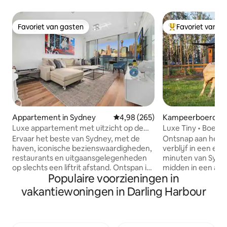
Favoriet van gasten
Favoriet van g
Favoriet van gasten
Topfavoriet van 
Appartement in Sydney
Gemiddelde beoordeling van 4,98
4,98 (265)
Kampeerboerderij
nbong
Luxe appartement met uitzicht op de
Luxe Tiny • Boerde
stad en Darling Harbour
Buitendouche • vo
Ervaar het beste van Sydney, met de
Ontsnap aan het w
haven, iconische bezienswaardigheden,
verblijf in een eig
restaurants en uitgaansgelegenheden
minuten van Sydney. Word w
op slechts een liftrit afstand. Ontspan in
midden in een af
Populaire voorzieningen in
een stijlvol appartement met
een boerderij van 30
eigentijdse kunst, een leren loungeset
voer babygeiten, 
vakantiewoningen in Darling Harbour
en een eigen balkon met uitzicht op de
paarden. Ontspan 
fonkelende stadslichten. Word wakker
in de buitenlucht.
met een prachtig uitzicht op de haven
ondergaat door d
en de skyline vanuit de lichte
rond een knapperend