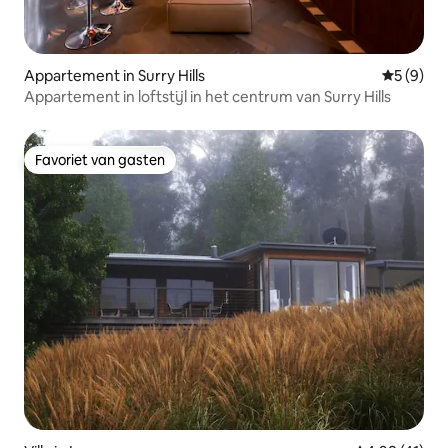
Appartement in Surry Hills
Gemiddeld
5 (9)
Appartement in loftstijl in het centrum van Surry Hills
Favoriet van gasten
Favoriet van gasten