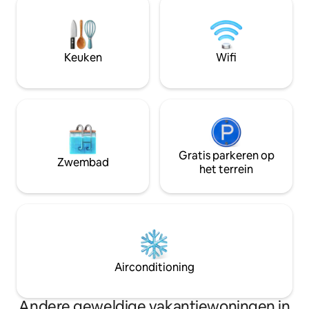
slaapkamers, elk met een tv en een
groot in deze off-
ingebouwde kledingkast. In de lounge is
loopafstand van w
Google TV beschikbaar. Ik weet zeker
de boerderij en wand
dat je het geweldig zult vinden om terug
eieren en krokant zuur
Keuken
Wifi
te komen na een dag Sydney te hebben
direct! 20% korting
verkend. Misschien wil je nooit meer
weg!
Gratis parkeren op
Zwembad
het terrein
Airconditioning
Andere geweldige vakantiewoningen in