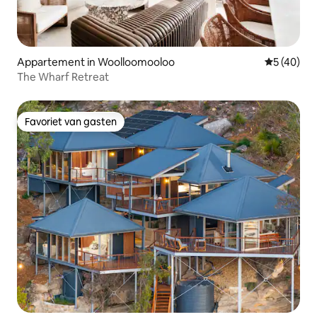
Appartement in Woolloomooloo
Gemiddelde
5 (40)
The Wharf Retreat
Favoriet van gasten
Favoriet van gasten