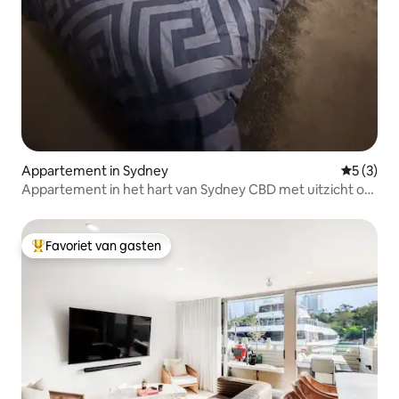
Appartement in Sydney
Gemiddeld
5 (3)
Appartement in het hart van Sydney CBD met uitzicht op
de stad
Favoriet van gasten
Topfavoriet van gasten