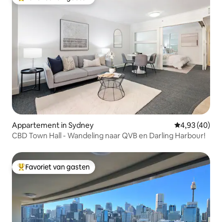
Topfavoriet van gasten
Appartement in Sydney
Gemiddelde be
4,93 (40)
CBD Town Hall - Wandeling naar QVB en Darling Harbour!
Favoriet van gasten
Topfavoriet van gasten