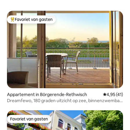
Favoriet van gasten
Topfavoriet van gasten
Appartement in Börgerende-Rethwisch
Gemiddelde be
4,95 (41)
Dreamfewo, 180 graden uitzicht op zee, binnenzwembad
en sauna
Favoriet van gasten
Favoriet van gasten