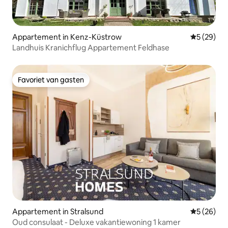
Appartement in Kenz-Küstrow
Gemiddelde
5 (29)
Landhuis Kranichflug Appartement Feldhase
Favoriet van gasten
Favoriet van gasten
Appartement in Stralsund
Gemiddelde
5 (26)
Oud consulaat - Deluxe vakantiewoning 1 kamer