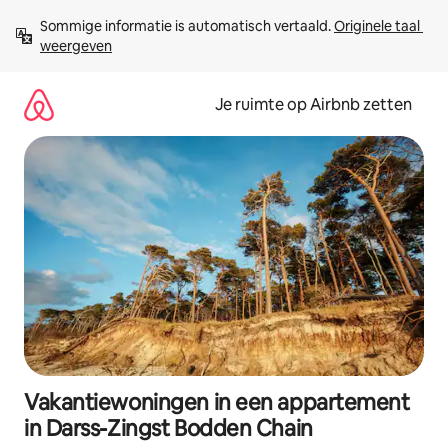
Ga
Sommige informatie is automatisch vertaald. 
Originele taal 
direct
weergeven
naar
inhoud
Je ruimte op Airbnb zetten
Vakantiewoningen in een appartement
in Darss-Zingst Bodden Chain