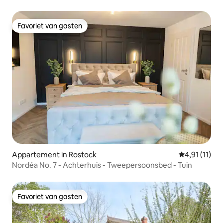
Favoriet van gasten
Favoriet van gasten
Appartement in Rostock
Gemiddelde b
4,91 (11)
Nordéa No. 7 - Achterhuis - Tweepersoonsbed - Tuin
Favoriet van gasten
Favoriet van gasten