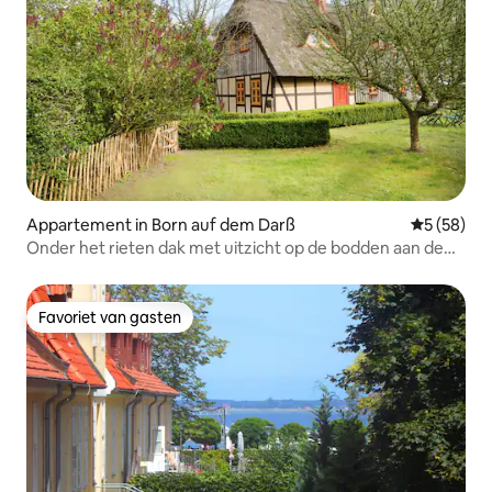
Appartement in Born auf dem Darß
Gemiddelde
5 (58)
Onder het rieten dak met uitzicht op de bodden aan de
Oostzee
Favoriet van gasten
Favoriet van gasten