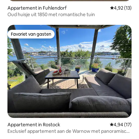
Appartement in Fuhlendorf
Gemiddelde be
4,92 (13)
Oud huisje uit 1850 met romantische tuin
Favoriet van gasten
Favoriet van gasten
Appartement in Rostock
Gemiddelde be
4,94 (17)
Exclusief appartement aan de Warnow met panoramisch
uitzicht