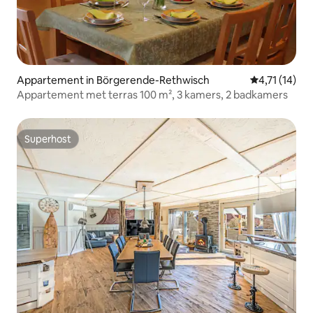
Appartement in Börgerende-Rethwisch
Gemiddelde b
4,71 (14)
Appartement met terras 100 m², 3 kamers, 2 badkamers
Superhost
Superhost