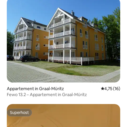
Appartement in Graal-Müritz
Gemiddelde be
4,75 (16)
Fewo 13.2 – Appartement in Graal-Müritz
Superhost
Superhost