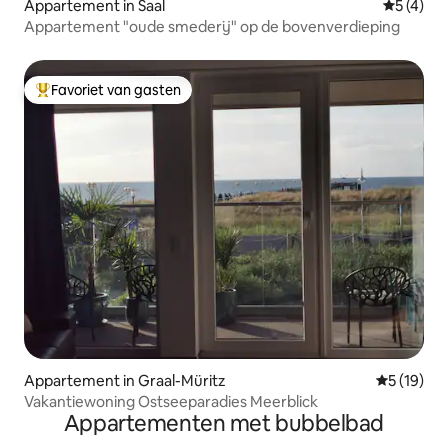
Appartement in Saal
Gemiddeld
5 (4)
Appartement "oude smederij" op de bovenverdieping
Favoriet van gasten
Topfavoriet van gasten
Appartement in Graal-Müritz
Gemiddelde
5 (19)
Vakantiewoning Ostseeparadies Meerblick
Appartementen met bubbelbad