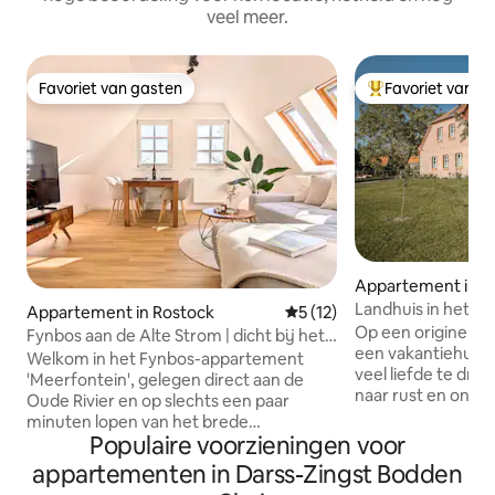
veel meer.
Favoriet van gasten
Favoriet van g
Favoriet van gasten
Topfavoriet van 
Appartement in L
Landhuis in het g
Appartement in Rostock
Gemiddelde beoordeling van 
5 (12)
Op een originele 
Fynbos aan de Alte Strom | dicht bij het
een vakantiehuis
strand met uitzicht op de rivier
Welkom in het Fynbos-appartement
veel liefde te dro
'Meerfontein', gelegen direct aan de
naar rust en ontsp
Oude Rivier en op slechts een paar
place to be! Een gr
minuten lopen van het brede
om te blijven hang
Populaire voorzieningen voor
zandstrand in Warnemünde! Je
comfortabel bij he
moderne appartement van 45 m²
appartementen in Darss-Zingst Bodden
boek lezen op de
(484 vierkante voet) heeft alles wat je