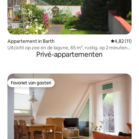
Appartement in Barth
Gemiddelde be
4,82 (11)
Uitzicht op zee en de lagune, 65 m², rustig, op 2 minuten
Privé-appartementen
van de haven
Favoriet van gasten
Favoriet van gasten