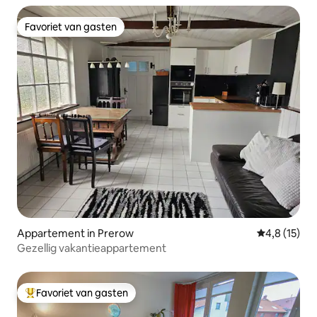
Favoriet van gasten
Favoriet van gasten
Appartement in Prerow
Gemiddelde b
4,8 (15)
Gezellig vakantieappartement
Favoriet van gasten
Topfavoriet van gasten