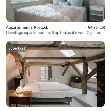
Appartement in Rostock
Gemiddelde be
4,95 (20)
Lievelingsappartement nr. 9 op toplocatie voor 2 gasten
Superhost
Superhost