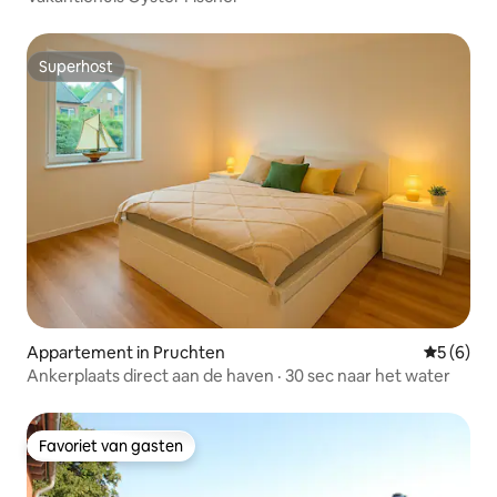
Superhost
Superhost
Appartement in Pruchten
Gemiddeld
5 (6)
Ankerplaats direct aan de haven · 30 sec naar het water
Favoriet van gasten
Favoriet van gasten