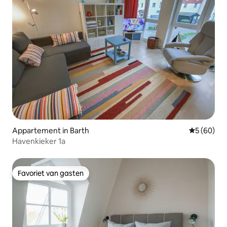
Appartement in Barth
Gemiddelde
5 (60)
Havenkieker 1a
Favoriet van gasten
Favoriet van gasten