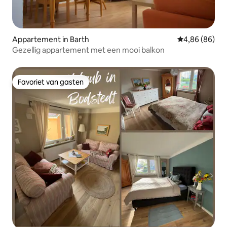
Appartement in Barth
Gemiddelde be
4,86 (86)
Gezellig appartement met een mooi balkon
Favoriet van gasten
Favoriet van gasten