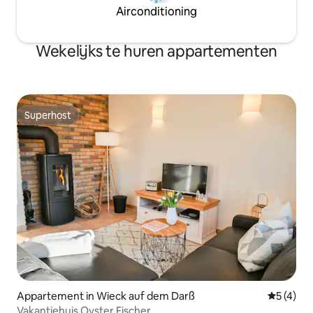
Airconditioning
Wekelijks te huren appartementen
Superhost
Superhost
Appartement in Wieck auf dem Darß
Gemiddeld
5 (4)
Vakantiehuis Oyster Fischer