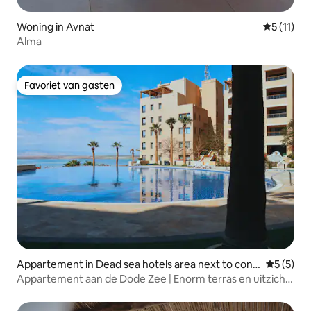
Woning in Avnat
Gemiddeld
5 (11)
Alma
Favoriet van gasten
Favoriet van gasten
Appartement in Dead sea hotels area next to conv
Gemiddeld
5 (5)
ention center
Appartement aan de Dode Zee | Enorm terras en uitzicht
op zee en zwembad | Wifi