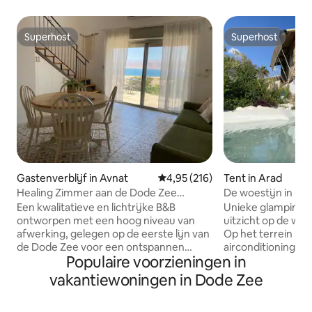
Superhost
Superhost
Superhost
Superhost
Gastenverblijf in Avnat
Gemiddelde beoordeling van 4,95
4,95 (216)
Tent in Arad
Healing Zimmer aan de Dode Zee
De woestijn in - 
Genezer in de Dode Zee
in de woestijn
Een kwalitatieve en lichtrijke B&B
Unieke glamping 
ontworpen met een hoog niveau van
uitzicht op de woe
afwerking, gelegen op de eerste lijn van
Op het terrein sta
de Dode Zee voor een ontspannen
airconditioning v
Populaire voorzieningen in
vakantie voor lichaam en geest. De B&B
voor één persoon,
is tot in de kleinste details goed uitgerust
badkamer, een kof
vakantiewoningen in Dode Zee
en is speciaal voor onze dierbare gasten
woonkamer en ee
gebouwd. Het heeft een woonkamer,
Buiten vind je ee