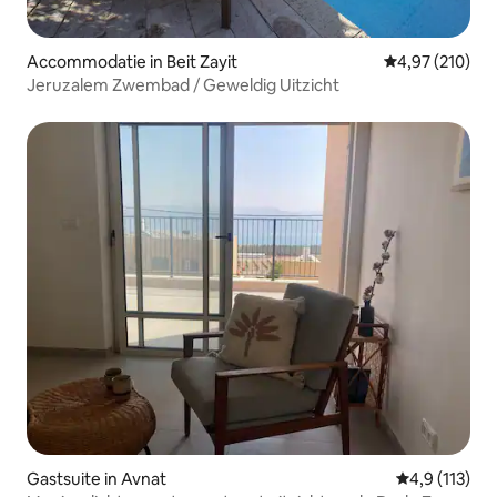
Accommodatie in Beit Zayit
Gemiddelde beo
4,97 (210)
Jeruzalem Zwembad / Geweldig Uitzicht
Gastsuite in Avnat
Gemiddelde be
4,9 (113)