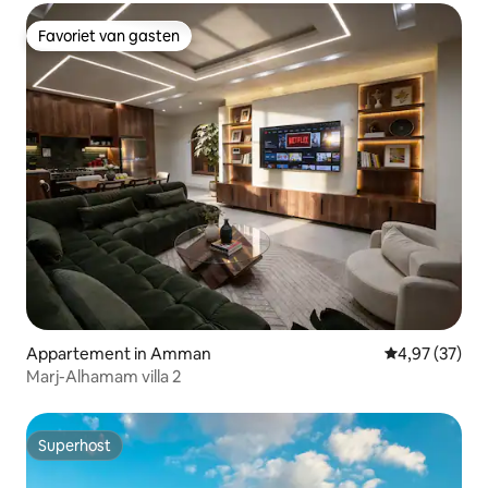
Favoriet van gasten
Favoriet van gasten
Appartement in Amman
Gemiddelde be
4,97 (37)
Marj-Alhamam villa 2
Superhost
Superhost