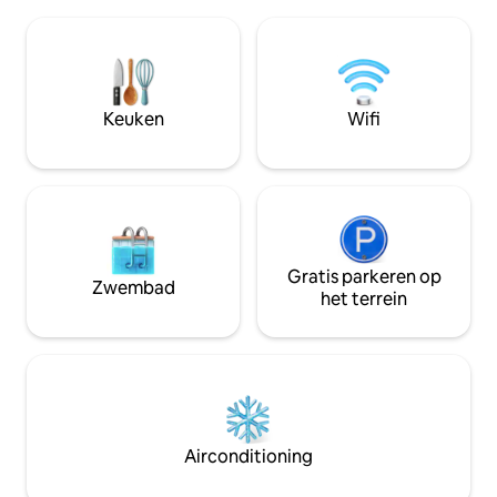
keuken, badkamer en een gek balkon +
terras. In de grote
tuin, en op de verdieping erboven - een
een plek om een 
slaapgalerij met een tweepersoonsbed
een buitenkeuken 
en een raam naar de zee, en een enorm
hangmat in het wa
balkon naar de zee en de Judea-
oktober) Vanaf de 
woestijn. Als je met meer dan een paar
wandelpaden rond
Keuken
Wifi
aankomt, kun je de galerijvloer openen
beken en het uitz
voor vier fijne matrassen. De ruimte
zijn direct om de h
heeft parkeergelegenheid,
hebben alles zelf
airconditioning en alle apparatuur voor
ontworpen met vee
Shabbat-observant. Je kunt op
Maaltijden kunnen
zaterdagavond uitgaan zonder extra
worden besteld en 
kosten. Een workshop voor koppels kan
eetgelegenheden 
worden geboekt.
Gratis parkeren op
Zwembad
het terrein
Airconditioning