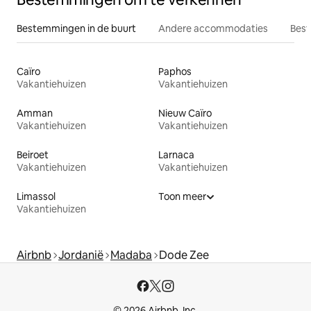
Bestemmingen in de buurt
Andere accommodaties
Best
Caïro
Paphos
Vakantiehuizen
Vakantiehuizen
Amman
Nieuw Caïro
Vakantiehuizen
Vakantiehuizen
Beiroet
Larnaca
Vakantiehuizen
Vakantiehuizen
Limassol
Toon meer
Vakantiehuizen
Airbnb
Jordanië
Madaba
Dode Zee
© 2026 Airbnb, Inc.