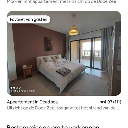
Mooi en licht appartement met uitzicht op de Dode Zee
Favoriet van gasten
Favoriet van gasten
Appartement in Dead sea
Gemiddelde be
4,97 (111)
Uitzicht op de Dode Zee, toegang tot het strand van de
Dode Zee
Bestemmingen om te verkennen